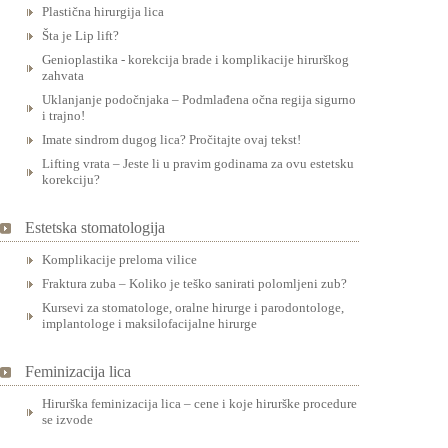
Plastična hirurgija lica
Šta je Lip lift?
Genioplastika - korekcija brade i komplikacije hirurškog
zahvata
Uklanjanje podočnjaka – Podmlađena očna regija sigurno
i trajno!
Imate sindrom dugog lica? Pročitajte ovaj tekst!
Lifting vrata – Jeste li u pravim godinama za ovu estetsku
korekciju?
Estetska stomatologija
Komplikacije preloma vilice
Fraktura zuba – Koliko je teško sanirati polomljeni zub?
Kursevi za stomatologe, oralne hirurge i parodontologe,
implantologe i maksilofacijalne hirurge
Feminizacija lica
Hirurška feminizacija lica – cene i koje hirurške procedure
se izvode