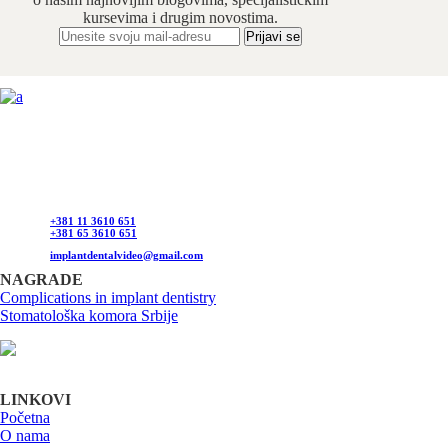
kursevima i drugim novostima.
Odabrani hirurški tim pruža usluge iz sledećih oblasti:
maksilofacijalne hirurgije, implantologije, estetske
hirurgije lica, oralne hirurgije, parodontalne hirurgije i
restaurativne stomatologije. Našu specijalnost čini još i
hirurška feminizacija / maskulinizacija lica (Facial
feminisation / masculinisation surgery).
+381 11 3610 651
+381 65 3610 651
implantdentalvideo@gmail.com
NAGRADE
Complications in implant dentistry
Stomatološka komora Srbije
LINKOVI
Početna
O nama