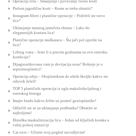
Operacija čela – Smanjenje i povećanje čeone kosti
Prelom jagodične kosti – Kome se treba obratiti?
Instagram filteri i plastične operacije – Poželeli ste novo
lice?
Uklanjanje masnog jastučeta obraza – Lako do
elegantnijih kontura lica!
Plastične operacije muškaraca – Šta jači pol operiše na
licu?
Lifting vrata – Jeste li u pravim godinama za ovu estetsku
korekciju?
Dijagnostikovana vam je devijacija nosa? Rešenje je u
septorinoplastici!
Operacija ušiju – Otoplastikom do ušnih školjki kakve ste
oduvek želeli!
TOP 5 plastičnih operacija iz ugla maksilofacijalnog i
estetskog hirurga
Imajte bradu kakvu želite uz pomoć genioplastike!
Odlučili ste se za uklanjanje podbratka? Obratite se
najboljima!
Hirurška maskulinizacija lica – Jedan od ključnih koraka u
vašoj polnoj tranziciji
Cat eyes – Učinite svoj pogled zavodljivim!