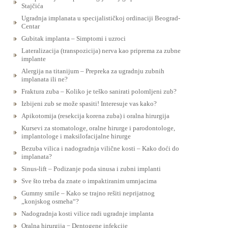
Stajčića
Ugradnja implanata u specijalističkoj ordinaciji Beograd-
Centar
Gubitak implanta – Simptomi i uzroci
Lateralizacija (transpozicija) nerva kao priprema za zubne
implante
Alergija na titanijum – Prepreka za ugradnju zubnih
implanata ili ne?
Fraktura zuba – Koliko je teško sanirati polomljeni zub?
Izbijeni zub se može spasiti! Interesuje vas kako?
Apikotomija (resekcija korena zuba) i oralna hirurgija
Kursevi za stomatologe, oralne hirurge i parodontologe,
implantologe i maksilofacijalne hirurge
Bezuba vilica i nadogradnja vilične kosti – Kako doći do
implanata?
Sinus-lift – Podizanje poda sinusa i zubni implanti
Sve što treba da znate o impaktiranim umnjacima
Gummy smile – Kako se trajno rešiti neprijatnog
„konjskog osmeha“?
Nadogradnja kosti vilice radi ugradnje implanta
Oralna hirurgija − Dentogene infekcije