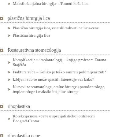
Maksilofacijalna hirurgija – Tumori kože lica
plastična hirurgija lica
Plastična hirurgija lica, estetski zahvati na licu-cene
Plastična hirurgija lica
Restaurativna stomatologija
Komplikacije u implantologiji - knjiga profesora Zorana
Stajčića
Fraktura zuba – Koliko je teško sanirati polomljeni zub?
Izbijeni zub se može spasiti! Interesuje vas kako?
Kursevi za stomatologe, oralne hirurge i parodontologe,
implantologe i maksilofacijalne hirurge
rinoplastika
Korekcija nosa - cene u specijalističkoj ordinaciji
Beograd-Centar
rinoplastika cene