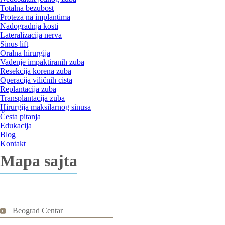
Totalna bezubost
Proteza na implantima
Nadogradnja kosti
Lateralizacija nerva
Sinus lift
Oralna hirurgija
Vađenje impaktiranih zuba
Resekcija korena zuba
Operacija viličnih cista
Replantacija zuba
Transplantacija zuba
Hirurgija maksilarnog sinusa
Česta pitanja
Edukacija
Blog
Kontakt
Mapa sajta
Beograd Centar