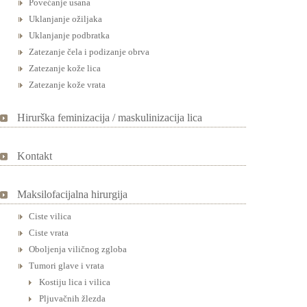
Povećanje usana
Uklanjanje ožiljaka
Uklanjanje podbratka
Zatezanje čela i podizanje obrva
Zatezanje kože lica
Zatezanje kože vrata
Hirurška feminizacija / maskulinizacija lica
Kontakt
Maksilofacijalna hirurgija
Ciste vilica
Ciste vrata
Oboljenja viličnog zgloba
Tumori glave i vrata
Kostiju lica i vilica
Pljuvačnih žlezda