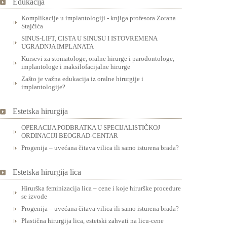
Edukacija
Komplikacije u implantologiji - knjiga profesora Zorana
Stajčića
SINUS-LIFT, CISTA U SINUSU I ISTOVREMENA
UGRADNJA IMPLANATA
Kursevi za stomatologe, oralne hirurge i parodontologe,
implantologe i maksilofacijalne hirurge
Zašto je važna edukacija iz oralne hirurgije i
implantologije?
Estetska hirurgija
OPERACIJA PODBRATKA U SPECIJALISTIČKOJ
ORDINACIJI BEOGRAD-CENTAR
Progenija – uvećana čitava vilica ili samo isturena brada?
Estetska hirurgija lica
Hirurška feminizacija lica – cene i koje hirurške procedure
se izvode
Progenija – uvećana čitava vilica ili samo isturena brada?
Plastična hirurgija lica, estetski zahvati na licu-cene