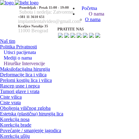
Ponedeljak - Petak 11:00 - 19:00
Početna
Subota i nedelja: Zatvoreno
O nama
+381 11 3610 651
O nama
implantdentalvideo@gmail.com
Kraljice Natalije 35
PRATITE NAS
11000 Beograd
Naš tim
Politika Privatnosti
Utisci pacijenata
Mediji o nama
Hirurške Intervencije
Maksilofacijalna hirurgija
Deformacije lica i vilica
Prelomi kostiju lica i vilica
Rascep usne i nepca
Tumori glave i vrata
Ciste vilica
Ciste vrata
Oboljenja viličnog zgloba
Estetska (plastična) hirurgija lica
Korekcija nosa
Korekcija brade
Povećanje / smanjenje jagodica
Korekcija ušiju