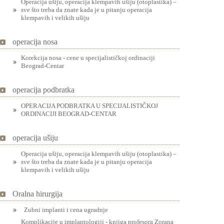
Operacija ušiju, operacija klempavih ušiju (otoplastika) –
sve što treba da znate kada je u pitanju operacija
klempavih i velikih ušiju
operacija nosa
Korekcija nosa - cene u specijalističkoj ordinaciji
Beograd-Centar
operacija podbratka
OPERACIJA PODBRATKA U SPECIJALISTIČKOJ
ORDINACIJI BEOGRAD-CENTAR
operacija ušiju
Operacija ušiju, operacija klempavih ušiju (otoplastika) –
sve što treba da znate kada je u pitanju operacija
klempavih i velikih ušiju
Oralna hirurgija
Zubni implanti i cena ugradnje
Komplikacije u implantologiji - knjiga profesora Zorana