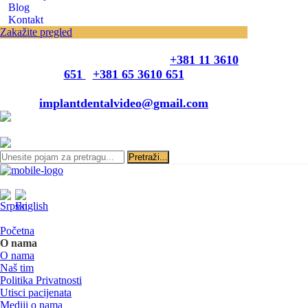
Blog
Kontakt
Zakažite pregled
Zakazivanje pregleda se vrši svakog radnog
dana, 11–19 č., putem telefona:
+381 11 3610
651
i
+381 65 3610 651
ili slanjem pitanja na imejl-adresu:
implantdentalvideo@gmail.com
Početna
O nama
O nama
Naš tim
Politika Privatnosti
Utisci pacijenata
Mediji o nama