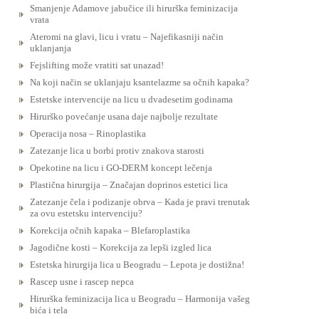
Smanjenje Adamove jabučice ili hirurška feminizacija
vrata
Ateromi na glavi, licu i vratu – Najefikasniji način
uklanjanja
Fejslifting može vratiti sat unazad!
Na koji način se uklanjaju ksantelazme sa očnih kapaka?
Estetske intervencije na licu u dvadesetim godinama
Hirurško povećanje usana daje najbolje rezultate
Operacija nosa – Rinoplastika
Zatezanje lica u borbi protiv znakova starosti
Opekotine na licu i GO-DERM koncept lečenja
Plastična hirurgija – Značajan doprinos estetici lica
Zatezanje čela i podizanje obrva – Kada je pravi trenutak
za ovu estetsku intervenciju?
Korekcija očnih kapaka – Blefaroplastika
Jagodične kosti – Korekcija za lepši izgled lica
Estetska hirurgija lica u Beogradu – Lepota je dostižna!
Rascep usne i rascep nepca
Hirurška feminizacija lica u Beogradu – Harmonija vašeg
bića i tela