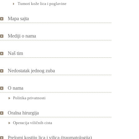
Tumori kože lica i poglavine
Mapa sajta
Mediji o nama
Naš tim
Nedostatak jednog zuba
O nama
Politika privatnosti
Oralna hirurgija
Operacija viličnih cista
Prelomi kostiju lica i vilica (traumatologija)