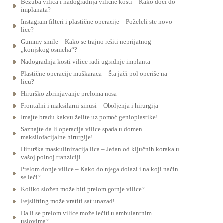
Bezuba vilica i nadogradnja vilične kosti – Kako doći do
implanata?
Instagram filteri i plastične operacije – Poželeli ste novo
lice?
Gummy smile – Kako se trajno rešiti neprijatnog
„konjskog osmeha“?
Nadogradnja kosti vilice radi ugradnje implanta
Plastične operacije muškaraca – Šta jači pol operiše na
licu?
Hirurško zbrinjavanje preloma nosa
Frontalni i maksilarni sinusi – Oboljenja i hirurgija
Imajte bradu kakvu želite uz pomoć genioplastike!
Saznajte da li operacija vilice spada u domen
maksilofacijalne hirurgije!
Hirurška maskulinizacija lica – Jedan od ključnih koraka u
vašoj polnoj tranziciji
Prelom donje vilice – Kako do njega dolazi i na koji način
se leči?
Koliko složen može biti prelom gornje vilice?
Fejslifting može vratiti sat unazad!
Da li se prelom vilice može lečiti u ambulantnim
uslovima?