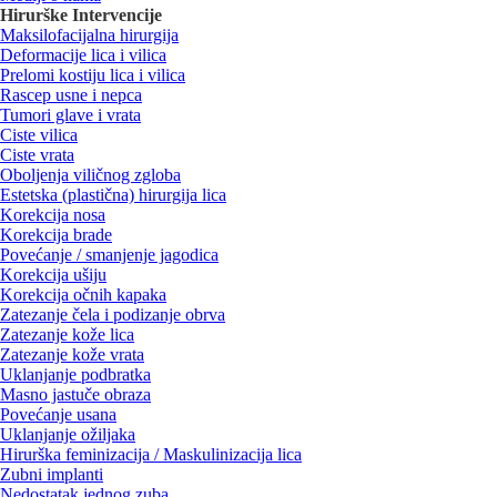
Hirurške Intervencije
Maksilofacijalna hirurgija
Deformacije lica i vilica
Prelomi kostiju lica i vilica
Rascep usne i nepca
Tumori glave i vrata
Ciste vilica
Ciste vrata
Oboljenja viličnog zgloba
Estetska (plastična) hirurgija lica
Korekcija nosa
Korekcija brade
Povećanje / smanjenje jagodica
Korekcija ušiju
Korekcija očnih kapaka
Zatezanje čela i podizanje obrva
Zatezanje kože lica
Zatezanje kože vrata
Uklanjanje podbratka
Masno jastuče obraza
Povećanje usana
Uklanjanje ožiljaka
Hirurška feminizacija / Maskulinizacija lica
Zubni implanti
Nedostatak jednog zuba