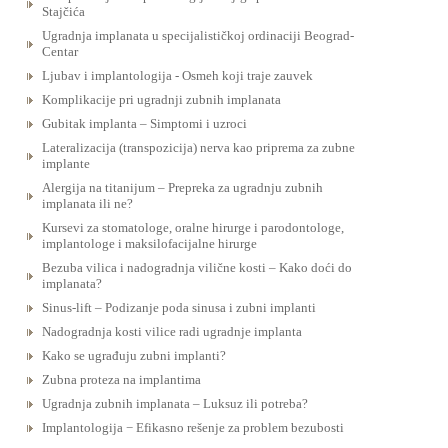
Stajčića
Ugradnja implanata u specijalističkoj ordinaciji Beograd-
Centar
Ljubav i implantologija - Osmeh koji traje zauvek
Komplikacije pri ugradnji zubnih implanata
Gubitak implanta – Simptomi i uzroci
Lateralizacija (transpozicija) nerva kao priprema za zubne
implante
Alergija na titanijum – Prepreka za ugradnju zubnih
implanata ili ne?
Kursevi za stomatologe, oralne hirurge i parodontologe,
implantologe i maksilofacijalne hirurge
Bezuba vilica i nadogradnja vilične kosti – Kako doći do
implanata?
Sinus-lift – Podizanje poda sinusa i zubni implanti
Nadogradnja kosti vilice radi ugradnje implanta
Kako se ugrađuju zubni implanti?
Zubna proteza na implantima
Ugradnja zubnih implanata – Luksuz ili potreba?
Implantologija − Efikasno rešenje za problem bezubosti