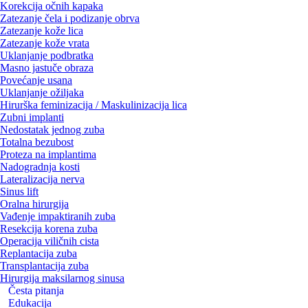
Korekcija očnih kapaka
Zatezanje čela i podizanje obrva
Zatezanje kože lica
Zatezanje kože vrata
Uklanjanje podbratka
Masno jastuče obraza
Povećanje usana
Uklanjanje ožiljaka
Hirurška feminizacija / Maskulinizacija lica
Zubni implanti
Nedostatak jednog zuba
Totalna bezubost
Proteza na implantima
Nadogradnja kosti
Lateralizacija nerva
Sinus lift
Oralna hirurgija
Vađenje impaktiranih zuba
Resekcija korena zuba
Operacija viličnih cista
Replantacija zuba
Transplantacija zuba
Hirurgija maksilarnog sinusa
Česta pitanja
Edukacija