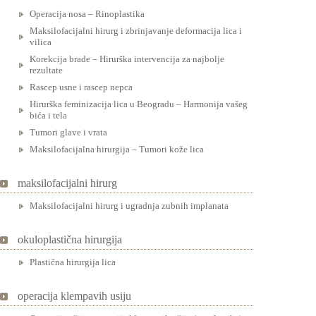
Operacija nosa – Rinoplastika
Maksilofacijalni hirurg i zbrinjavanje deformacija lica i
vilica
Korekcija brade – Hirurška intervencija za najbolje
rezultate
Rascep usne i rascep nepca
Hirurška feminizacija lica u Beogradu – Harmonija vašeg
bića i tela
Tumori glave i vrata
Maksilofacijalna hirurgija – Tumori kože lica
maksilofacijalni hirurg
Maksilofacijalni hirurg i ugradnja zubnih implanata
okuloplastična hirurgija
Plastična hirurgija lica
operacija klempavih usiju