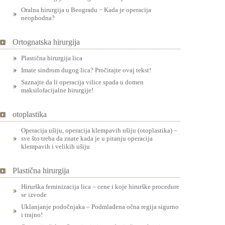
Oralna hirurgija u Beogradu − Kada je operacija
neophodna?
Ortognatska hirurgija
Plastična hirurgija lica
Imate sindrom dugog lica? Pročitajte ovaj tekst!
Saznajte da li operacija vilice spada u domen
maksilofacijalne hirurgije!
otoplastika
Operacija ušiju, operacija klempavih ušiju (otoplastika) –
sve što treba da znate kada je u pitanju operacija
klempavih i velikih ušiju
Plastična hirurgija
Hirurška feminizacija lica – cene i koje hirurške procedure
se izvode
Uklanjanje podočnjaka – Podmlađena očna regija sigurno
i trajno!