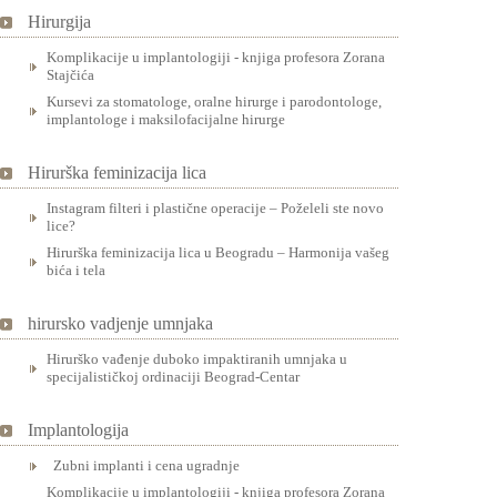
Hirurgija
Komplikacije u implantologiji - knjiga profesora Zorana
Stajčića
Kursevi za stomatologe, oralne hirurge i parodontologe,
implantologe i maksilofacijalne hirurge
Hirurška feminizacija lica
Instagram filteri i plastične operacije – Poželeli ste novo
lice?
Hirurška feminizacija lica u Beogradu – Harmonija vašeg
bića i tela
hirursko vadjenje umnjaka
Hirurško vađenje duboko impaktiranih umnjaka u
specijalističkoj ordinaciji Beograd-Centar
Implantologija
Zubni implanti i cena ugradnje
Komplikacije u implantologiji - knjiga profesora Zorana