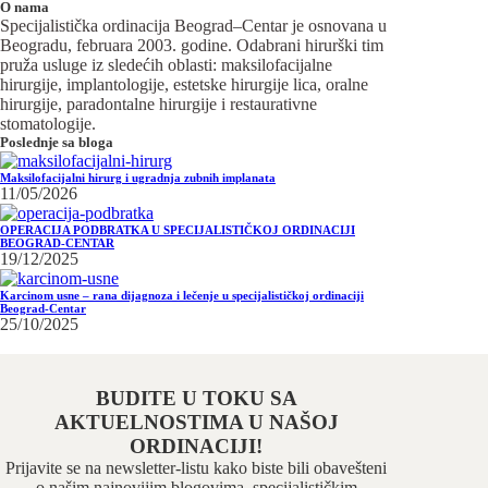
O nama
Specijalistička ordinacija Beograd–Centar je osnovana u
Beogradu, februara 2003. godine. Odabrani hirurški tim
pruža usluge iz sledećih oblasti: maksilofacijalne
hirurgije, implantologije, estetske hirurgije lica, oralne
hirurgije, paradontalne hirurgije i restaurativne
stomatologije.
Poslednje sa bloga
Maksilofacijalni hirurg i ugradnja zubnih implanata
11/05/2026
OPERACIJA PODBRATKA U SPECIJALISTIČKOJ ORDINACIJI
BEOGRAD-CENTAR
19/12/2025
Karcinom usne – rana dijagnoza i lečenje u specijalističkoj ordinaciji
Beograd-Centar
25/10/2025
BUDITE U TOKU SA
AKTUELNOSTIMA U NAŠOJ
ORDINACIJI!
Prijavite se na newsletter-listu kako biste bili obavešteni
o našim najnovijim blogovima, specijalističkim