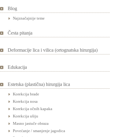
Blog
Najznačajnije teme
Česta pitanja
Deformacije lica i vilica (ortognatska hirurgija)
Edukacija
Estetska (plastična) hirurgija lica
Korekcija brade
Korekcija nosa
Korekcija očnih kapaka
Korekcija ušiju
Masno jastuče obraza
Povećanje / smanjenje jagodica