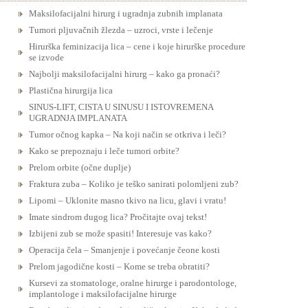
Maksilofacijalni hirurg i ugradnja zubnih implanata
Tumori pljuvačnih žlezda – uzroci, vrste i lečenje
Hirurška feminizacija lica – cene i koje hirurške procedure
se izvode
Najbolji maksilofacijalni hirurg – kako ga pronaći?
Plastična hirurgija lica
SINUS-LIFT, CISTA U SINUSU I ISTOVREMENA
UGRADNJA IMPLANATA
Tumor očnog kapka – Na koji način se otkriva i leči?
Kako se prepoznaju i leče tumori orbite?
Prelom orbite (očne duplje)
Fraktura zuba – Koliko je teško sanirati polomljeni zub?
Lipomi – Uklonite masno tkivo na licu, glavi i vratu!
Imate sindrom dugog lica? Pročitajte ovaj tekst!
Izbijeni zub se može spasiti! Interesuje vas kako?
Operacija čela – Smanjenje i povećanje čeone kosti
Prelom jagodične kosti – Kome se treba obratiti?
Kursevi za stomatologe, oralne hirurge i parodontologe,
implantologe i maksilofacijalne hirurge