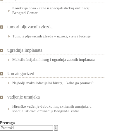
Korekcija nosa - cene u specijalističkoj ordinaciji
Beograd-Centar
tumori pljuvacnih zlezda
Tumori pljuvačnih žlezda – uzroci, vrste i lečenje
ugradnja implanata
Maksilofacijalni hirurg i ugradnja zubnih implanata
Uncategorized
Najbolji maksilofacijalni hirurg – kako ga pronaći?
vadjenje umnjaka
Hirurško vađenje duboko impaktiranih umnjaka u
specijalističkoj ordinaciji Beograd-Centar
Pretraga