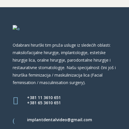
Odabrani hirurški tim pruža usluge iz sledećih oblasti:
maksilofacijalne hirurgije, implantologije, estetske
hirurgije lica, oralne hirurgije, parodontalne hirurgije i
restaurativne stomatologije. Našu specijalnost čini još i
hirurška feminizacija / maskulinizacija lica (Facial
feminisation / masculinisation surgery).
+381 11 3610 651
+381 65 3610 651
implantdentalvideo@gmail.com