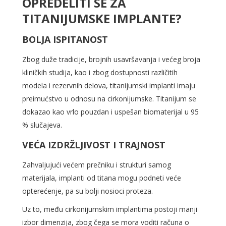
OPREDELITI SE ZA
TITANIJUMSKE IMPLANTE?
BOLJA ISPITANOST
Zbog duže tradicije, brojnih usavršavanja i većeg broja
kliničkih studija, kao i zbog dostupnosti različitih
modela i rezervnih delova, titanijumski implanti imaju
preimućstvo u odnosu na cirkonijumske. Titanijum se
dokazao kao vrlo pouzdan i uspešan biomaterijal u 95
% slučajeva.
VEĆA IZDRŽLJIVOST I TRAJNOST
Zahvaljujući većem prečniku i strukturi samog
materijala, implanti od titana mogu podneti veće
opterećenje, pa su bolji nosioci proteza.
Uz to, među cirkonijumskim implantima postoji manji
izbor dimenzija, zbog čega se mora voditi računa o