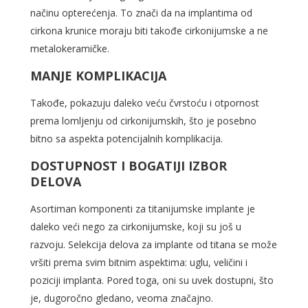
načinu opterećenja. To znači da na implantima od
cirkona krunice moraju biti takođe cirkonijumske a ne
metalokeramičke.
MANJE KOMPLIKACIJA
Takođe, pokazuju daleko veću čvrstoću i otpornost
prema lomljenju od cirkonijumskih, što je posebno
bitno sa aspekta potencijalnih komplikacija.
DOSTUPNOST I BOGATIJI IZBOR
DELOVA
Asortiman komponenti za titanijumske implante je
daleko veći nego za cirkonijumske, koji su još u
razvoju. Selekcija delova za implante od titana se može
vršiti prema svim bitnim aspektima: uglu, veličini i
poziciji implanta. Pored toga, oni su uvek dostupni, što
je, dugoročno gledano, veoma značajno.