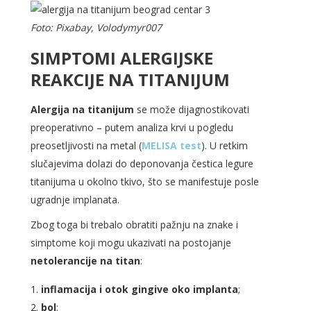
Foto: Pixabay, Volodymyr007
SIMPTOMI ALERGIJSKE
REAKCIJE NA TITANIJUM
Alergija na titanijum
se može dijagnostikovati
preoperativno – putem analiza krvi u pogledu
preosetljivosti na metal (
MELISA test
). U retkim
slučajevima dolazi do deponovanja čestica legure
titanijuma u okolno tkivo, što se manifestuje posle
ugradnje implanata.
Zbog toga bi trebalo obratiti pažnju na znake i
simptome koji mogu ukazivati na postojanje
netolerancije na titan
:
inflamacija i otok gingive oko implanta
;
bol
;