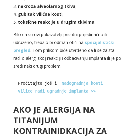
nekroza alveolarnog tkiva
;
gubitak vilične kosti
;
toksične reakcije u drugim tkivima
.
Bilo da su ovi pokazatelji prisutni pojedinačno ili
udruženo, trebalo bi odmah otići na
specijalistički
pregled
. Tom prilikom biće utvrđeno da li se zaista
radi o alergijskoj reakciji i odbacivanju implanta ili je po
sredi neki drugi problem.
Pročitajte još i: 
Nadogradnja kosti 
vilice radi ugradnje implanta >>
AKO JE ALERGIJA NA
TITANIJUM
KONTRAINIDKACIJA ZA