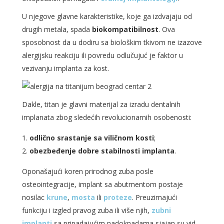
U njegove glavne karakteristike, koje ga izdvajaju od
drugih metala, spada
biokompatibilnost
. Ova
sposobnost da u dodiru sa biološkim tkivom ne izazove
alergijsku reakciju ili povredu odlučujuć je faktor u
vezivanju implanta za kost.
Dakle, titan je glavni materijal za izradu dentalnih
implanata zbog sledećih revolucionarnih osobenosti:
odlično srastanje sa viličnom kosti
;
obezbeđenje dobre stabilnosti implanta
.
Oponašajući koren prirodnog zuba posle
osteointegracije, implant sa abutmentom postaje
nosilac
krune
,
mosta
ili
proteze
. Preuzimajući
funkciju i izgled pravog zuba ili više njih,
zubni
implanti
sa pripadajućim nadoknadama sjajan su vid