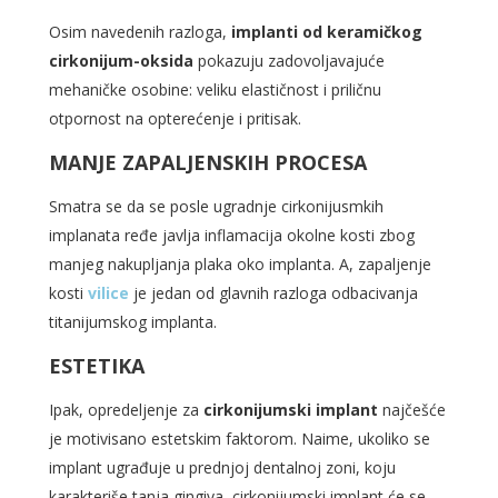
Osim navedenih razloga,
implanti od keramičkog
cirkonijum-oksida
pokazuju zadovoljavajuće
mehaničke osobine: veliku elastičnost i priličnu
otpornost na opterećenje i pritisak.
MANJE ZAPALJENSKIH PROCESA
Smatra se da se posle ugradnje cirkonijusmkih
implanata ređe javlja inflamacija okolne kosti zbog
manjeg nakupljanja plaka oko implanta. A, zapaljenje
kosti
vilice
je jedan od glavnih razloga odbacivanja
titanijumskog implanta.
ESTETIKA
Ipak, opredeljenje za
cirkonijumski implant
najčešće
je motivisano estetskim faktorom. Naime, ukoliko se
implant ugrađuje u prednjoj dentalnoj zoni, koju
karakteriše tanja gingiva, cirkonijumski implant će se