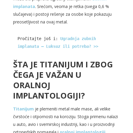
implanata
. Srećom, veoma je retka (svega 0,6 %
slučajeva) i postoji rešenje za osobe koje pokazuju
preosetljivost na ovaj metal.
Pročitajte još i: 
Ugradnja zubnih 
implanata – Luksuz ili potreba? >>
ŠTA JE TITANIJUM I ZBOG
ČEGA JE VAŽAN U
ORALNOJ
IMPLANTOLOGIJI?
Titanijum
je plemeniti metal male mase, ali velike
čvrstoće i otpornosti na koroziju. Stoga primenu nalazi
u auto, avio i svemirskoj industriji, kao i u proizvodnji
ortopedskih pomagala i
oralnoj implantologiji
.