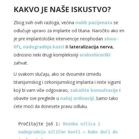
KAKVO JE NAŠE ISKUSTVO?
Zbog svih ovih razloga, većina
naših pacijenata
se
odlučuje upravo za implante od titana. Naročito ako im
je pre implantološke intervencije neophodan
sinus-
lift
,
nadogradnja kosti
ili
lateralizacija nerva
,
odnosno neki drugi kompleksniji
oralnohirurški
zahvat.
U svakom slučaju, ako se dvoumite između
titanijumskog i cirkonijumskog implanta i niste sigurni
koji bi vam više odgovarao,
zakažite konsultacije
i
obavite sve preglede u
našoj ordinaciji
. Samo tako
ćete moći da donesete pravu odluku.
Pročitajte još i: 
Bezuba vilica i 
nadogradnja vilične kosti – Kako doći do 