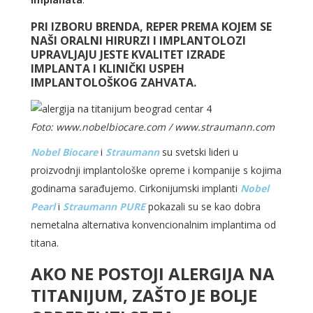
PRI IZBORU BRENDA, REPER PREMA KOJEM SE
NAŠI ORALNI HIRURZI I IMPLANTOLOZI
UPRAVLJAJU JESTE KVALITET IZRADE
IMPLANTA I KLINIČKI USPEH
IMPLANTOLOŠKOG ZAHVATA.
Foto: www.nobelbiocare.com / www.straumann.com
Nobel Biocare
i
Straumann
su svetski lideri u
proizvodnji implantološke opreme i kompanije s kojima
godinama sarađujemo. Cirkonijumski implanti
Nobel
Pearl
i
Straumann PURE
pokazali su se kao dobra
nemetalna alternativa konvencionalnim implantima od
titana.
AKO NE POSTOJI ALERGIJA NA
TITANIJUM, ZAŠTO JE BOLJE