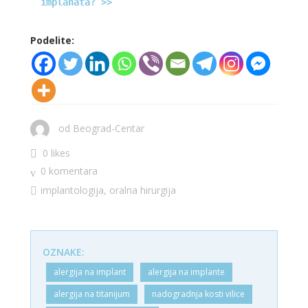
implanata? >>
Podelite:
od
Beograd-Centar
0 likes
0 komentara
implantologija
,
oralna hirurgija
OZNAKE:
alergija na implant
alergija na implante
alergija na titanijum
nadogradnja kosti vilice