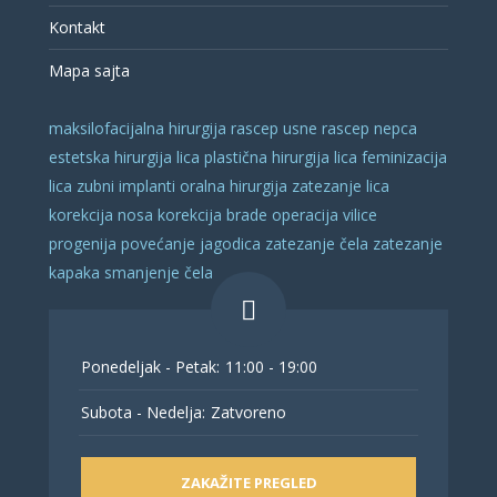
Kontakt
Mapa sajta
maksilofacijalna hirurgija
rascep usne
rascep nepca
estetska hirurgija lica
plastična hirurgija lica
feminizacija
lica
zubni implanti
oralna hirurgija
zatezanje lica
korekcija nosa
korekcija brade
operacija vilice
progenija
povećanje jagodica
zatezanje čela
zatezanje
kapaka
smanjenje čela
Ponedeljak - Petak:
11:00 - 19:00
Subota - Nedelja:
Zatvoreno
ZAKAŽITE PREGLED