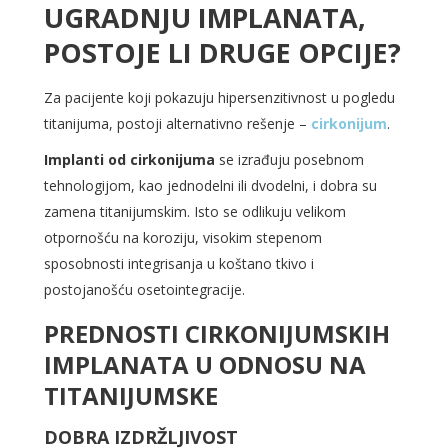
UGRADNJU IMPLANATA,
POSTOJE LI DRUGE OPCIJE?
Za pacijente koji pokazuju hipersenzitivnost u pogledu
titanijuma, postoji alternativno rešenje –
cirkonijum
.
Implanti od cirkonijuma
se izrađuju posebnom
tehnologijom, kao jednodelni ili dvodelni, i dobra su
zamena titanijumskim. Isto se odlikuju velikom
otpornošću na koroziju, visokim stepenom
sposobnosti integrisanja u koštano tkivo i
postojanošću osetointegracije.
PREDNOSTI CIRKONIJUMSKIH
IMPLANATA U ODNOSU NA
TITANIJUMSKE
DOBRA IZDRŽLJIVOST