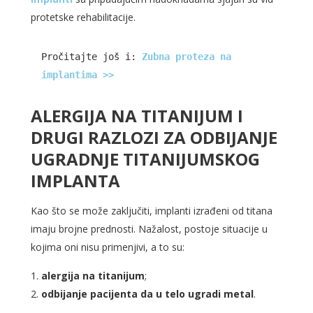
protetske rehabilitacije.
Pročitajte još i: 
Zubna proteza na 
implantima >>
ALERGIJA NA TITANIJUM I
DRUGI RAZLOZI ZA ODBIJANJE
UGRADNJE TITANIJUMSKOG
IMPLANTA
Kao što se može zaključiti, implanti izrađeni od titana
imaju brojne prednosti. Nažalost, postoje situacije u
kojima oni nisu primenjivi, a to su:
alergija na titanijum
;
odbijanje pacijenta da u telo ugradi metal
.