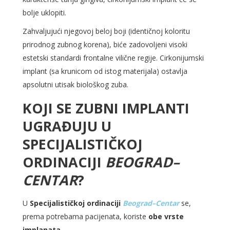
bolje uklopiti.
Zahvaljujući njegovoj beloj boji (identičnoj koloritu
prirodnog zubnog korena), biće zadovoljeni visoki
estetski standardi frontalne vilične regije. Cirkonijumski
implant (sa krunicom od istog materijala) ostavlja
apsolutni utisak biološkog zuba.
KOJI SE ZUBNI IMPLANTI
UGRAĐUJU U
SPECIJALISTIČKOJ
ORDINACIJI
BEOGRAD–
CENTAR
?
U
Specijalističkoj ordinaciji
Beograd–Centar
se,
prema potrebama pacijenata, koriste
obe vrste
implanata
.