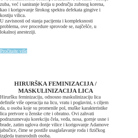
zuba, već i saniranje lezija u području zubnog korena,
kao i korigovanje širokog spektra defekata gingive i
kostiju vilica.
U zavisnosti od stanja pacijenta i kompleksnosti
problema, ove procedure sprovode se, najčešće, u
lokalnoj anesteziji.
Pročitajte više
HIRURŠKA FEMINIZACIJA /
MASKULINIZACIJA LICA
Hiruršku feminizaciju, odnosno maskulinizaciju lica
definiše više operacija na licu, vratu i poglavini, s ciljem
da, u osoba koje su promenile pol, muške karakteristike
lica pretvore u ženske crte i obratno. Ovi zahvati
podrazumevaju korekciju čela, veđa, nosa, gornje usne i
brade, zatim uglova donje vilice i korigovanje Adamove
jabučice, čime se postiže usaglašavanje roda i fizičkog
izgleda transrodnih osoba.