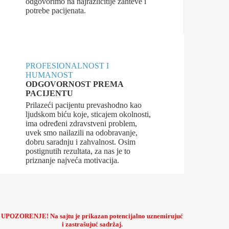
odgovorimo na najrazličitije zahteve i
potrebe pacijenata.
PROFESIONALNOST I
HUMANOST
ODGOVORNOST PREMA
PACIJENTU
Prilazeći pacijentu prevashodno kao
ljudskom biću koje, sticajem okolnosti,
ima određeni zdravstveni problem,
uvek smo nailazili na odobravanje,
dobru saradnju i zahvalnost. Osim
postignutih rezultata, za nas je to
priznanje najveća motivacija.
UPOZORENJE! Na sajtu je prikazan potencijalno uznemirujuć
i zastrašujuć sadržaj.