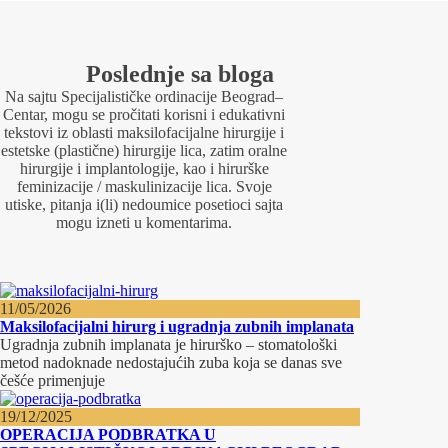
Poslednje sa bloga
Na sajtu Specijalističke ordinacije Beograd–
Centar, mogu se pročitati korisni i edukativni
tekstovi iz oblasti maksilofacijalne hirurgije i
estetske (plastične) hirurgije lica, zatim oralne
hirurgije i implantologije, kao i hirurške
feminizacije / maskulinizacije lica. Svoje
utiske, pitanja i(li) nedoumice posetioci sajta
mogu izneti u komentarima.
11/05/2026
Maksilofacijalni hirurg i ugradnja zubnih implanata
Ugradnja zubnih implanata je hirurško – stomatološki
metod nadoknade nedostajućih zuba koja se danas sve
češće primenjuje
19/12/2025
OPERACIJA PODBRATKA U