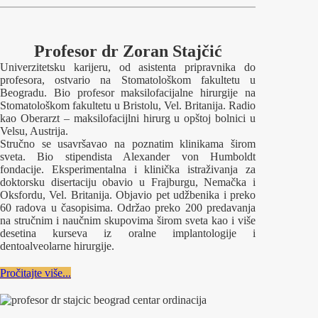
Profesor dr Zoran Stajčić
Univerzitetsku karijeru, od asistenta pripravnika do
profesora, ostvario na Stomatološkom fakultetu u
Beogradu. Bio profesor maksilofacijalne hirurgije na
Stomatološkom fakultetu u Bristolu, Vel. Britanija. Radio
kao Oberarzt – maksilofacijlni hirurg u opštoj bolnici u
Velsu, Austrija.
Stručno se usavršavao na poznatim klinikama širom
sveta. Bio stipendista Alexander von Humboldt
fondacije. Eksperimentalna i klinička istraživanja za
doktorsku disertaciju obavio u Frajburgu, Nemačka i
Oksfordu, Vel. Britanija. Objavio pet udžbenika i preko
60 radova u časopisima. Održao preko 200 predavanja
na stručnim i naučnim skupovima širom sveta kao i više
desetina kurseva iz oralne implantologije i
dentoalveolarne hirurgije.
Pročitajte više...