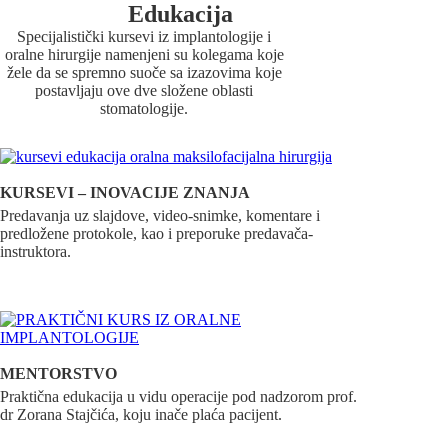
Edukacija
Specijalistički kursevi iz implantologije i
oralne hirurgije namenjeni su kolegama koje
žele da se spremno suoče sa izazovima koje
postavljaju ove dve složene oblasti
stomatologije.
KURSEVI – INOVACIJE ZNANJA
Predavanja uz slajdove, video-snimke, komentare i
predložene protokole, kao i preporuke predavača-
instruktora.
MENTORSTVO
Praktična edukacija u vidu operacije pod nadzorom prof.
dr Zorana Stajčića, koju inače plaća pacijent.