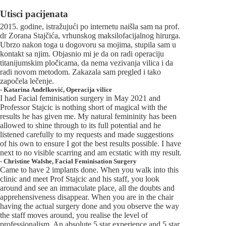
Utisci pacijenata
2015. godine, istražujući po internetu naišla sam na prof.
dr Zorana Stajčića, vrhunskog maksilofacijalnog hirurga.
Ubrzo nakon toga u dogovoru sa mojima, stupila sam u
kontakt sa njim. Objasnio mi je da on radi operaciju
titanijumskim pločicama, da nema vezivanja vilica i da
radi novom metodom. Zakazala sam pregled i tako
započela lečenje.
-
Katarina Anđelković
,
Operacija vilice
I had Facial feminisation surgery in May 2021 and
Professor Stajcic is nothing short of magical with the
results he has given me. My natural femininity has been
allowed to shine through to its full potential and he
listened carefully to my requests and made suggestions
of his own to ensure I got the best results possible. I have
next to no visible scarring and am ecstatic with my result.
-
Christine Walshe
,
Facial Feminisation Surgery
Came to have 2 implants done. When you walk into this
clinic and meet Prof Stajcic and his staff, you look
around and see an immaculate place, all the doubts and
apprehensiveness disappear. When you are in the chair
having the actual surgery done and you observe the way
the staff moves around, you realise the level of
professionalism. An absolute 5 star experience and 5 star