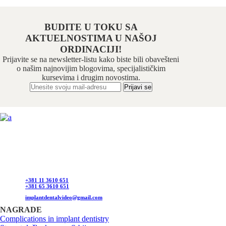
BUDITE U TOKU SA
AKTUELNOSTIMA U NAŠOJ
ORDINACIJI!
Prijavite se na newsletter-listu kako biste bili obavešteni
o našim najnovijim blogovima, specijalističkim
kursevima i drugim novostima.
Odabrani hirurški tim pruža usluge iz sledećih oblasti:
maksilofacijalne hirurgije, implantologije, estetske
hirurgije lica, oralne hirurgije, parodontalne hirurgije i
restaurativne stomatologije. Našu specijalnost čini još i
hirurška feminizacija / maskulinizacija lica (Facial
feminisation / masculinisation surgery).
+381 11 3610 651
+381 65 3610 651
implantdentalvideo@gmail.com
NAGRADE
Complications in implant dentistry