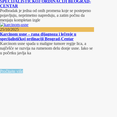
SPECIJALISTIČKOJ ORDINACIJI BEOGRAD-
CENTAR
Podbradak je jedna od onih promena koje se postepeno
pojavljuju, neprimetno napreduju, a zatim počnu da
menjaju kompletan izgle
25/10/2025
Karcinom usne – rana dijagnoza i lečenje u
specijalističkoj ordinaciji Beograd-Centar
Karcinom usne spada u maligne tumore regije lica, a
najčešće se razvija na rumenom delu donje usne. Iako se
u početku javlja ka
Pročitajte više