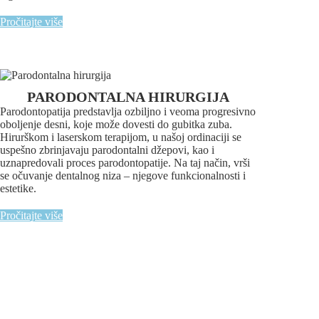
Pročitajte više
PARODONTALNA HIRURGIJA
Parodontopatija predstavlja ozbiljno i veoma progresivno
oboljenje desni, koje može dovesti do gubitka zuba.
Hirurškom i laserskom terapijom, u našoj ordinaciji se
uspešno zbrinjavaju parodontalni džepovi, kao i
uznapredovali proces parodontopatije. Na taj način, vrši
se očuvanje dentalnog niza – njegove funkcionalnosti i
estetike.
Pročitajte više