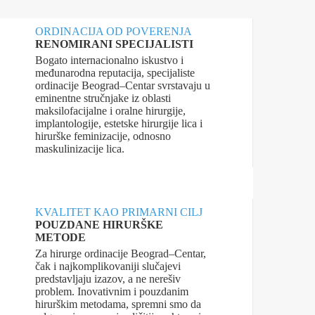
ORDINACIJA OD POVERENJA
RENOMIRANI SPECIJALISTI
Bogato internacionalno iskustvo i
međunarodna reputacija, specijaliste
ordinacije Beograd–Centar svrstavaju u
eminentne stručnjake iz oblasti
maksilofacijalne i oralne hirurgije,
implantologije, estetske hirurgije lica i
hirurške feminizacije, odnosno
maskulinizacije lica.
KVALITET KAO PRIMARNI CILJ
POUZDANE HIRURŠKE
METODE
Za hirurge ordinacije Beograd–Centar,
čak i najkomplikovaniji slučajevi
predstavljaju izazov, a ne nerešiv
problem. Inovativnim i pouzdanim
hirurškim metodama, spremni smo da