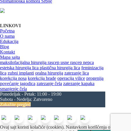
Stomatološka komora Srbije
LINKOVI
Početna
O nama
Edukacija
Blog
Kontakt
Mapa sajta
maksilofacijalna hirurgija
rascep usne
rascep nepca
estetska hirurgija lica
plastična hirurgija lica
feminizacija
lica
zubni implanti
oralna hirurgija
zatezanje lica
korekcija nosa
korekcija brade
operacija vilice
progenija
povećanje jagodica
zatezanje čela
zatezanje kapaka
smanjenje čela
Ponedeljak - Petak:
11:00 - 19:00
Subota - Nedelja:
Zatvoreno
Zakažite pregled
Beograd Centar
Ovaj sajt koristi kolačiće (cookies). Nastavkom korišćenja ovog sajta