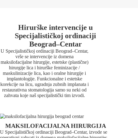
Hirurške intervencije u
Specijalističkoj ordinaciji
Beograd–Centar
U Specijalističkoj ordinaciji Beograd–Centar,
vrše se intervencije iz domena
maksilofacijalne hirurgije, estetske (plastične)
hirurgije lica i hirurške feminizacije /
maskulinizacije lica, kao i oralne hirurgije i
implantologije. Funkcionalne i estetske
korekcije na licu, ugradnja zubnih implanata i
restaurativna stomatologija samo su neki od
zahvata koje naš specijalistički tim izvodi.
MAKSILOFACIJALNA HIRURGIJA
U Specijalističkoj ordinaciji Beograd–Centar, izvode se
operativni zahvati iz domena maksilofacijalne hirurgije: