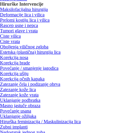
Hirurške Intervencije
Maksilofacijalna hirurgija
Deformacije lica i vilica
Prelomi kostiju lica i vilica
Rascep usne i nepca
Tumori glave i vrata
Ciste vilica
Ciste vrata
Oboljenja viličnog zgloba
Estetska (plastična) hirurgija lica
Korekcija nosa
Korekcija brade
Povećanje / smanjenje jagodica
Korekcija ušiju
Korekcija očnih kapaka
Zatezanje čela i podizanje obrva
Zatezanje kože lica
Zatezanje kože vrata
Uklanjanje podbratka
Masno jastuče obraza
Povećanje usana
Uklanjanje ožiljaka
Hirurška feminizacija / Maskulinizacija lica
Zubni implanti
Nedostatak jednog zuba