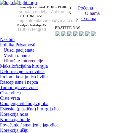
Ponedeljak - Petak 11:00 - 19:00
Početna
Subota i nedelja: Zatvoreno
O nama
+381 11 3610 651
O nama
implantdentalvideo@gmail.com
Kraljice Natalije 35
PRATITE NAS
11000 Beograd
Naš tim
Politika Privatnosti
Utisci pacijenata
Mediji o nama
Hirurške Intervencije
Maksilofacijalna hirurgija
Deformacije lica i vilica
Prelomi kostiju lica i vilica
Rascep usne i nepca
Tumori glave i vrata
Ciste vilica
Ciste vrata
Oboljenja viličnog zgloba
Estetska (plastična) hirurgija lica
Korekcija nosa
Korekcija brade
Povećanje / smanjenje jagodica
Korekcija ušiju