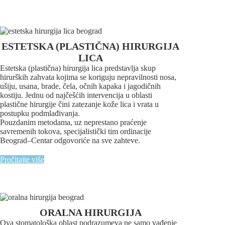
ESTETSKA (PLASTIČNA) HIRURGIJA
LICA
Estetska (plastična) hirurgija lica predstavlja skup
hirurških zahvata kojima se koriguju nepravilnosti nosa,
ušiju, usana, brade, čela, očnih kapaka i jagodičnih
kostiju. Jednu od najčešćih intervencija u oblasti
plastične hirurgije čini zatezanje kože lica i vrata u
postupku podmlađivanja.
Pouzdanim metodama, uz neprestano praćenje
savremenih tokova, specijalistički tim ordinacije
Beograd–Centar odgovoriće na sve zahteve.
Pročitajte više
ORALNA HIRURGIJA
Ova stomatološka oblast podrazumeva ne samo vađenje