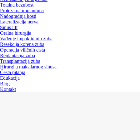
Totalna bezubost
Proteza na implantima
Nadogradnja kosti
Lateralizacija nerva
Sinus lift
Oralna hirurgija
Vađenje impaktiranih zuba
Resekcija korena zuba
Operacija viličnih cista
Replantacija zuba
Transplantacija zuba
Hirurgija maksilarnog sinusa
Česta pitanja
Edukacija
Blog
Kontakt