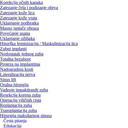
Korekcija očnih kapaka
Zatezanje čela i podizanje obrva
Zatezanje kože lica
Zatezanje kože vrata
Uklanjanje podbratka
Masno jastuče obraza
Povećanje usana
Uklanjanje ožiljaka
Hirurška feminizacija / Maskulinizacija lica
Zubni implanti
Nedostatak jednog zuba
Totalna bezubost
Proteza na implantima
Nadogradnja kosti
Lateralizacija nerva
Sinus lift
Oralna hirurgija
Vađenje impaktiranih zuba
Resekcija korena zuba
Operacija viličnih cista
Replantacija zuba
Transplantacija zuba
Hirurgija maksilarnog sinusa
Česta pitanja
Edukacija