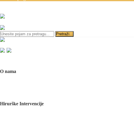
Zakazivanje pregleda se v
ili
Početna
O nama
O nama
Naš tim
Politika Privatnosti
Utisci pacijenata
Mediji o nama
Hirurške Intervencije
Maksilofacijalna hirurgija
Deformacije lica i vilica
Prelomi kostiju lica i vilica
Rascep usne i nepca
Tumori glave i vrata