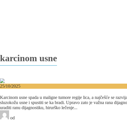
Vađenje impaktiranih zuba
Resekcija korena zuba
Operacija viličnih cista
Replantacija zuba
Transplantacija zuba
Hirurgija maksilarnog sinusa
Česta pitanja
Edukacija
Blog
Kontakt
karcinom usne
25/10/2025
Karcinom usne – rana dijagnoza i lečenje u specijalist
Karcinom usne spada u maligne tumore regije lica, a najčešće se razvij
sluzokožu usne i spustiti se ka bradi. Upravo zato je važna rana dijagno
uraditi ranu dijagnostiku, hirurško lečenje...
od
Pro Digitalni Marketing
0 likes