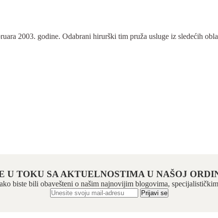
ra 2003. godine. Odabrani hirurški tim pruža usluge iz sledećih oblasti:
E U TOKU SA AKTUELNOSTIMA U NAŠOJ ORDIN
 kako biste bili obavešteni o našim najnovijim blogovima, specijalistič