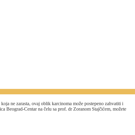
 koja ne zarasta, ovaj oblik karcinoma može postepeno zahvatiti i
ju lica Beograd-Centar na čelu sa prof. dr Zoranom Stajčićem, možete