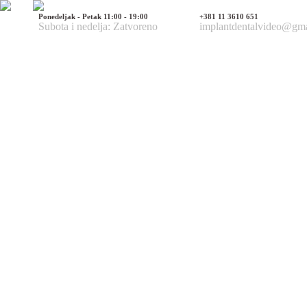
Ponedeljak - Petak 11:00 - 19:00
+381 11 3610 651
Subota i nedelja: Zatvoreno
implantdentalvideo@gm
Naš tim
Politika Privatnosti
Utisci pacijenata
Mediji o nama
Hirurške Intervencije
Maksilofacijalna hirurgija
Deformacije lica i vilica
Prelomi kostiju lica i vilica
Rascep usne i nepca
Tumori glave i vrata
Ciste vilica
Ciste vrata
Oboljenja viličnog zgloba
Estetska (plastična) hirurgija lica
Korekcija nosa
Korekcija brade
Povećanje / smanjenje jagodica
Korekcija ušiju
Korekcija očnih kapaka
Zatezanje čela i podizanje obrva
Zatezanje kože lica