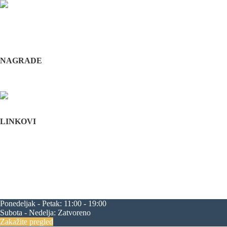
Odabrani hirurški tim pruža usluge iz sledećih oblasti: maksilofacijalne h
i hirurška feminizacija / maskulinizacija lica (Facial feminisation / masc
+381 11 3610 651
+381 65 3610 651
implantdentalvideo@gmail.com
NAGRADE
Complications in implant dentistry
Stomatološka komora Srbije
LINKOVI
Početna
O nama
Edukacija
Blog
Kontakt
Mapa sajta
maksilofacijalna hirurgija
rascep usne
rascep nepca
estetska hirurgija li
progenija
povećanje jagodica
zatezanje čela
zatezanje kapaka
smanjenj
Ponedeljak - Petak:
11:00 - 19:00
Subota - Nedelja:
Zatvoreno
Zakažite pregled