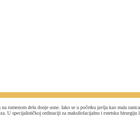
ičkoj ordinaciji Beograd-Centar
a na rumenom delu donje usne. Iako se u početku javlja kao mala ranica
za. U specijalističkoj ordinaciji za maksilofacijalnu i estetsku hirurgi