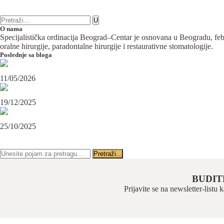
0 komentara
karcinom usne
O nama
Specijalistička ordinacija Beograd–Centar je osnovana u Beogradu, februa
oralne hirurgije, paradontalne hirurgije i restaurativne stomatologije.
Poslednje sa bloga
Maksilofacijalni hirurg i ugradnja zubnih implanata
11/05/2026
OPERACIJA PODBRATKA U SPECIJALISTIČKOJ ORDINACIJI BEOGRAD-CENTAR
19/12/2025
Karcinom usne – rana dijagnoza i lečenje u specijalističkoj ordinaciji Beograd-Centar
25/10/2025
PRATITE NAS NA FEJSBUKU
PRATITE NAS NA INSTAGRAMU
BUDIT
Prijavite se na newsletter-listu