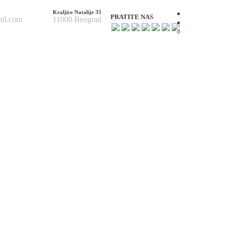
Kraljice Natalije 35
Početna
PRATITE NAS
ail.com
11000 Beograd
O nama
O nama