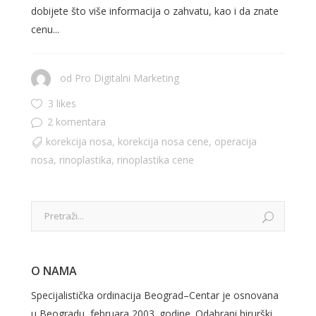
dobijete što više informacija o zahvatu, kao i da znate
cenu...
od
Pro Digitalni Marketing
3 likes
2 komentara
korekcija nosa
,
korekcija nosa cene
,
operacija
nosa
,
rinoplastika
,
rinoplastika cene
O NAMA
Specijalistička ordinacija Beograd–Centar je osnovana
u Beogradu, februara 2003. godine. Odabrani hirurški