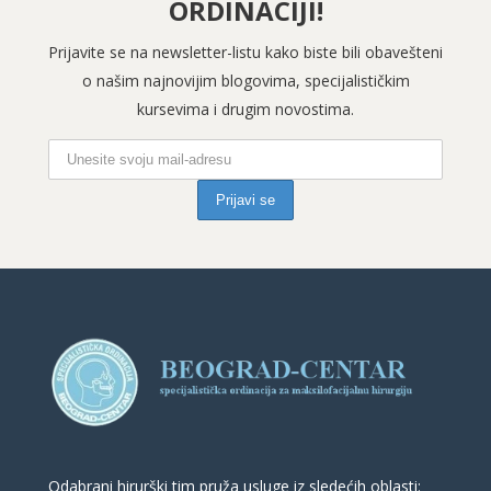
ORDINACIJI!
Prijavite se na newsletter-listu kako biste bili obavešteni
o našim najnovijim blogovima, specijalističkim
kursevima i drugim novostima.
Odabrani hirurški tim pruža usluge iz sledećih oblasti: