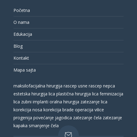
Početna
O nama
Edukacija
Blog
Kontakt
Mapa sajta
maksilofacijalna hirurgija
rascep usne
rascep nepca
estetska hirurgija lica
plastična hirurgija lica
feminizacija
lica
zubni implanti
oralna hirurgija
zatezanje lica
korekcija nosa
korekcija brade
operacija vilice
progenija
povećanje jagodica
zatezanje čela
zatezanje
kapaka
smanjenje čela