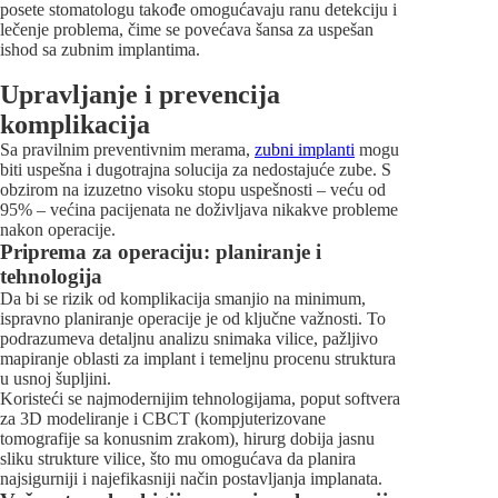
posete stomatologu takođe omogućavaju ranu detekciju i
lečenje problema, čime se povećava šansa za uspešan
ishod sa zubnim implantima.
Upravljanje i prevencija
komplikacija
Sa pravilnim preventivnim merama,
zubni implanti
mogu
biti uspešna i dugotrajna solucija za nedostajuće zube. S
obzirom na izuzetno visoku stopu uspešnosti – veću od
95% – većina pacijenata ne doživljava nikakve probleme
nakon operacije.
Priprema za operaciju: planiranje i
tehnologija
Da bi se rizik od komplikacija smanjio na minimum,
ispravno planiranje operacije je od ključne važnosti. To
podrazumeva detaljnu analizu snimaka vilice, pažljivo
mapiranje oblasti za implant i temeljnu procenu struktura
u usnoj šupljini.
Koristeći se najmodernijim tehnologijama, poput softvera
za 3D modeliranje i CBCT (kompjuterizovane
tomografije sa konusnim zrakom), hirurg dobija jasnu
sliku strukture vilice, što mu omogućava da planira
najsigurniji i najefikasniji način postavljanja implanata.