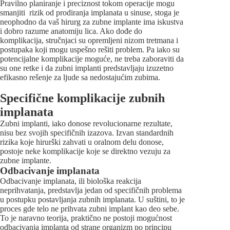
Pravilno planiranje i preciznost tokom operacije mogu
smanjiti rizik od prodiranja implanata u sinuse, stoga je
neophodno da vaš hirurg za zubne implante ima iskustva
i dobro razume anatomiju lica. Ako dođe do
komplikacija, stručnjaci su opremljeni nizom tretmana i
postupaka koji mogu uspešno rešiti problem. Pa iako su
potencijalne komplikacije moguće, ne treba zaboraviti da
su one retke i da zubni implanti predstavljaju izuzetno
efikasno rešenje za ljude sa nedostajućim zubima.
Specifične komplikacije zubnih
implanata
Zubni implanti, iako donose revolucionarne rezultate,
nisu bez svojih specifičnih izazova. Izvan standardnih
rizika koje hirurški zahvati u oralnom delu donose,
postoje neke komplikacije koje se direktno vezuju za
zubne implante.
Odbacivanje implanata
Odbacivanje implanata, ili biološka reakcija
neprihvatanja, predstavlja jedan od specifičnih problema
u postupku postavljanja zubnih implanata. U suštini, to je
proces gde telo ne prihvata zubni implant kao deo sebe.
To je naravno teorija, praktično ne postoji mogućnost
odbacivanja implanta od strane organizm po principu