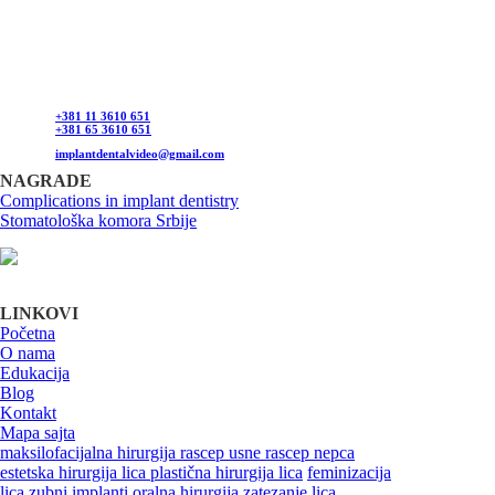
maksilofacijalne hirurgije, implantologije, estetske
hirurgije lica, oralne hirurgije, parodontalne hirurgije i
restaurativne stomatologije. Našu specijalnost čini još i
hirurška feminizacija / maskulinizacija lica (Facial
feminisation / masculinisation surgery).
+381 11 3610 651
+381 65 3610 651
implantdentalvideo@gmail.com
NAGRADE
Complications in implant dentistry
Stomatološka komora Srbije
LINKOVI
Početna
O nama
Edukacija
Blog
Kontakt
Mapa sajta
maksilofacijalna hirurgija
rascep usne
rascep nepca
estetska hirurgija lica
plastična hirurgija lica
feminizacija
lica
zubni implanti
oralna hirurgija
zatezanje lica