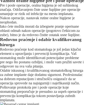
Važnost oralne higijene pre i posle operacije
Pre i posle operacije, oralna higijena je od suštinskog
značaja. Održavanjem čiste usne šupljine pre operacije
umanjuje se rizik od infekcije na mestu implanata.
Nakon operacije, nastavak rutine oralne higijene je
neophodan.
Iako ćete možda morati da izbegnete pranje operisane
oblasti odmah nakon operacije (pogotovo četkicom za
zube), bitno je da redovno čistite ostatak usne šupljine.
Redovno praćenje i odabir kvalifikovanog
hirurga
Redovno praćenje kod stomatologa je još jedan ključni
element u upravljanju i prevenciji komplikacija. Vaš
stomatolog može identifikovati potencijalne probleme
pre nego što postanu ozbiljni, i može vam pružiti savete i
odgovore na sva vaša pitanja.
Odabir iskusnog i kvalifikovanog stomatološkog hirurga
za zubne implante daje dodatnu sigurnost. Profesionalac
sa dobrom reputacijom i stručnošću osiguraće da se
operacija sprovede na najsigurniji i najefikasniji način.
Poštovanje protokola pre i posle operacije koje
stomatolog preporučuje je presudno za uspeh operacije i
prevenciju komplikacija tokom postavljanja zubnih
implanata.