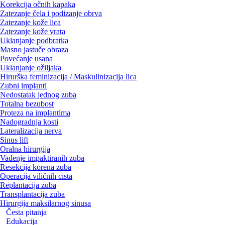
Korekcija očnih kapaka
Zatezanje čela i podizanje obrva
Zatezanje kože lica
Zatezanje kože vrata
Uklanjanje podbratka
Masno jastuče obraza
Povećanje usana
Uklanjanje ožiljaka
Hirurška feminizacija / Maskulinizacija lica
Zubni implanti
Nedostatak jednog zuba
Totalna bezubost
Proteza na implantima
Nadogradnja kosti
Lateralizacija nerva
Sinus lift
Oralna hirurgija
Vađenje impaktiranih zuba
Resekcija korena zuba
Operacija viličnih cista
Replantacija zuba
Transplantacija zuba
Hirurgija maksilarnog sinusa
Česta pitanja
Edukacija