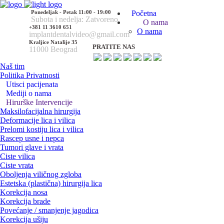
Ponedeljak - Petak 11:00 - 19:00
Početna
Subota i nedelja: Zatvoreno
O nama
+381 11 3610 651
O nama
implantdentalvideo@gmail.com
Kraljice Natalije 35
PRATITE NAS
11000 Beograd
Naš tim
Politika Privatnosti
Utisci pacijenata
Mediji o nama
Hirurške Intervencije
Maksilofacijalna hirurgija
Deformacije lica i vilica
Prelomi kostiju lica i vilica
Rascep usne i nepca
Tumori glave i vrata
Ciste vilica
Ciste vrata
Oboljenja viličnog zgloba
Estetska (plastična) hirurgija lica
Korekcija nosa
Korekcija brade
Povećanje / smanjenje jagodica
Korekcija ušiju