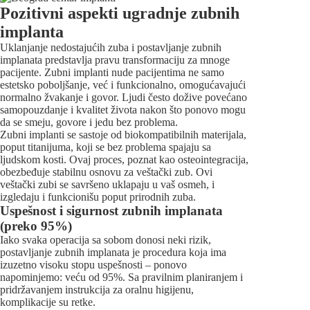
Pozitivni aspekti ugradnje zubnih
implanta
Uklanjanje nedostajućih zuba i postavljanje zubnih
implanata predstavlja pravu transformaciju za mnoge
pacijente. Zubni implanti nude pacijentima ne samo
estetsko poboljšanje, već i funkcionalno, omogućavajući
normalno žvakanje i govor. Ljudi često dožive povećano
samopouzdanje i kvalitet života nakon što ponovo mogu
da se smeju, govore i jedu bez problema.
Zubni implanti se sastoje od biokompatibilnih materijala,
poput titanijuma, koji se bez problema spajaju sa
ljudskom kosti. Ovaj proces, poznat kao osteointegracija,
obezbeđuje stabilnu osnovu za veštački zub. Ovi
veštački zubi se savršeno uklapaju u vaš osmeh, i
izgledaju i funkcionišu poput prirodnih zuba.
Uspešnost i sigurnost zubnih implanata
(preko 95%)
Iako svaka operacija sa sobom donosi neki rizik,
postavljanje zubnih implanata je procedura koja ima
izuzetno visoku stopu uspešnosti – ponovo
napominjemo: veću od 95%. Sa pravilnim planiranjem i
pridržavanjem instrukcija za oralnu higijenu,
komplikacije su retke.