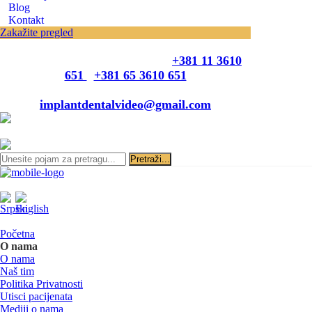
Blog
Kontakt
Zakažite pregled
Zakazivanje pregleda se vrši svakog radnog
dana, 11–19 č., putem telefona:
+381 11 3610
651
i
+381 65 3610 651
ili slanjem pitanja na imejl-adresu:
implantdentalvideo@gmail.com
Početna
O nama
O nama
Naš tim
Politika Privatnosti
Utisci pacijenata
Mediji o nama