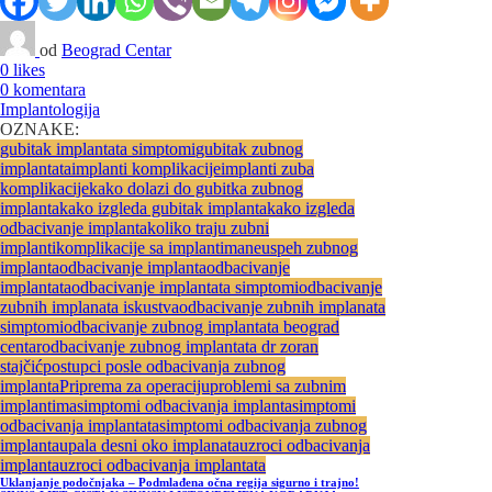
od
Beograd Centar
0 likes
0 komentara
Implantologija
OZNAKE:
gubitak implantata simptomi
gubitak zubnog
implantata
implanti komplikacije
implanti zuba
komplikacije
kako dolazi do gubitka zubnog
implanta
kako izgleda gubitak implanta
kako izgleda
odbacivanje implanta
koliko traju zubni
implanti
komplikacije sa implantima
neuspeh zubnog
implanta
odbacivanje implanta
odbacivanje
implantata
odbacivanje implantata simptomi
odbacivanje
zubnih implanata iskustva
odbacivanje zubnih implanata
simptomi
odbacivanje zubnog implantata beograd
centar
odbacivanje zubnog implantata dr zoran
stajčić
postupci posle odbacivanja zubnog
implanta
Priprema za operaciju
problemi sa zubnim
implantima
simptomi odbacivanja implanta
simptomi
odbacivanja implantata
simptomi odbacivanja zubnog
implanta
upala desni oko implanata
uzroci odbacivanja
implanta
uzroci odbacivanja implantata
Uklanjanje podočnjaka – Podmlađena očna regija sigurno i trajno!