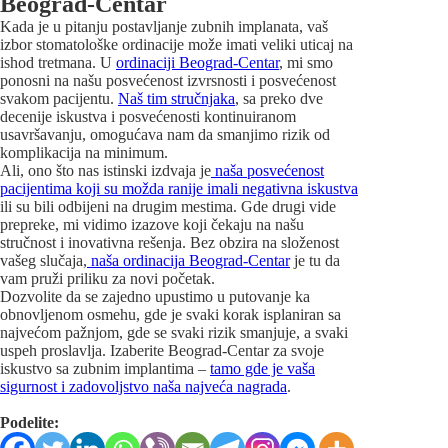
Beograd-Centar
Kada je u pitanju postavljanje zubnih implanata, vaš
izbor stomatološke ordinacije može imati veliki uticaj na
ishod tretmana. U
ordinaciji Beograd-Centar
, mi smo
ponosni na našu posvećenost izvrsnosti i posvećenost
svakom pacijentu.
Naš tim stručnjaka
, sa preko dve
decenije iskustva i posvećenosti kontinuiranom
usavršavanju, omogućava nam da smanjimo rizik od
komplikacija na minimum.
Ali, ono što nas istinski izdvaja je
naša posvećenost
pacijentima koji su možda ranije imali negativna iskustva
ili su bili odbijeni na drugim mestima. Gde drugi vide
prepreke, mi vidimo izazove koji čekaju na našu
stručnost i inovativna rešenja. Bez obzira na složenost
vašeg slučaja,
naša ordinacija Beograd-Centar
je tu da
vam pruži priliku za novi početak.
Dozvolite da se zajedno upustimo u putovanje ka
obnovljenom osmehu, gde je svaki korak isplaniran sa
najvećom pažnjom, gde se svaki rizik smanjuje, a svaki
uspeh proslavlja. Izaberite Beograd-Centar za svoje
iskustvo sa zubnim implantima –
tamo gde je vaša
sigurnost i zadovoljstvo naša najveća nagrada
.
Podelite: