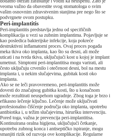
dodatno otežati zarastanje i voditi ka neuspehu. Zato je
veoma važno da obavestite svog stomatologa o svim
vašim osnovnim zdravstvenim stanjima pre nego što se
podvrgnete ovom postupku.
Peri-implantitis
Peri-implantitis predstavlja jednu od specifičnih
komplikacija u vezi sa zubnim implantima. Pojavljuje se
kao posledica bakterijske infekcije, koja pokreće
destruktivni inflamatorni proces. Ovaj proces pogađa
meka tkiva oko implanta, kao što su desni, ali može
uticati i na tvrda tkiva, uključujući kost u kojoj je implant
umetnut. Simptomi peri-implantitisa mogu varirati, ali
često uključuju crvenilo i otečenost desni, bol na mestu
implanta i, u nekim slučajevima, gubitak kosti oko
implanta.
Ako se ne leči pravovremeno, peri-implantitis može
dovesti do značajnog gubitka kosti, što u konačnom
može rezultirati neuspehom ugradnje. Zbog toga je brzo i
efikasno lečenje ključno. Lečenje može uključivati
profesionalno čišćenje područja oko implanta, upotrebu
antibiotika i, u težim slučajevima, hiruršku intervenciju.
Pored toga, važna je prevencija peri-implantitisa.
Kontinuirana oralna higijena, uključujući četkanje,
upotrebu zubnog konca i antiseptičko ispiranje, mogu
smanjiti rizik od razvoja ove komplikacije. Regularne