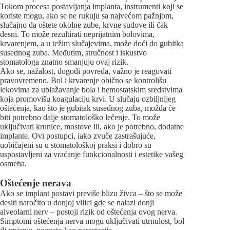
Tokom procesa postavljanja implanta, instrumenti koji se
koriste mogu, ako se ne rukuju sa najvećom pažnjom,
slučajno da oštete okolne zube, krvne sudove ili čak
desni. To može rezultirati neprijatnim bolovima,
krvarenjem, a u težim slučajevima, može doći do gubitka
susednog zuba. Međutim, stručnost i iskustvo
stomatologa znatno smanjuju ovaj rizik.
Ako se, nažalost, dogodi povreda, važno je reagovati
pravovremeno. Bol i krvarenje obično se kontrolišu
lekovima za ublažavanje bola i hemostatskim sredstvima
koja promovišu koagulaciju krvi. U slučaju ozbiljnijeg
oštećenja, kao što je gubitak susednog zuba, možda će
biti potrebno dalje stomatološko lečenje. To može
uključivati krunice, mostove ili, ako je potrebno, dodatne
implante. Ovi postupci, iako zvuče zastrašujuće,
uobičajeni su u stomatološkoj praksi i dobro su
uspostavljeni za vraćanje funkcionalnosti i estetike vašeg
osmeha.
Oštećenje nerava
Ako se implant postavi previše blizu živca – što se može
desiti naročito u donjoj vilici gde se nalazi donji
alveolarni nerv – postoji rizik od oštećenja ovog nerva.
Simptomi oštećenja nerva mogu uključivati utrnulost, bol