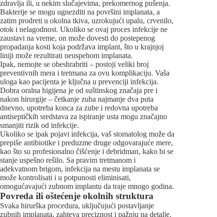
zdravlja ili, u nekim slučajevima, prekomernog pušenja.
Bakterije se mogu ugnezditi na površini implanata, a
zatim prodreti u okolna tkiva, uzrokujući upalu, crvenilo,
otok i nelagodnost. Ukoliko se ovaj proces infekcije ne
zaustavi na vreme, on može dovesti do postepenog
propadanja kosti koja podržava implant, što u krajnjoj
liniji može rezultirati neuspehom implanata.
Ipak, nemojte se obeshrabriti – postoji veliki broj
preventivnih mera i tretmana za ovu komplikaciju. Vaša
uloga kao pacijenta je ključna u prevenciji infekcija.
Dobra oralna higijena je od suštinskog značaja pre i
nakon hirurgije – četkanje zuba najmanje dva puta
dnevno, upotreba konca za zube i redovna upotreba
antiseptičkih sredstava za ispiranje usta mogu značajno
smanjiti rizik od infekcije.
Ukoliko se ipak pojavi infekcija, vaš stomatolog može da
prepiše antibiotike i preduzme druge odgovarajuće mere,
kao što su profesionalno čišćenje i debridman, kako bi se
stanje uspešno rešilo. Sa pravim tretmanom i
adekvatnom brigom, infekcija na mestu implanata se
može kontrolisati i u potpunosti eliminisati,
omogućavajući zubnom implantu da traje mnogo godina.
Povreda ili oštećenje okolnih struktura
Svaka hirurška procedura, uključujući postavljanje
zubnih implanata, zahteva preciznost i pažnju na detalje.