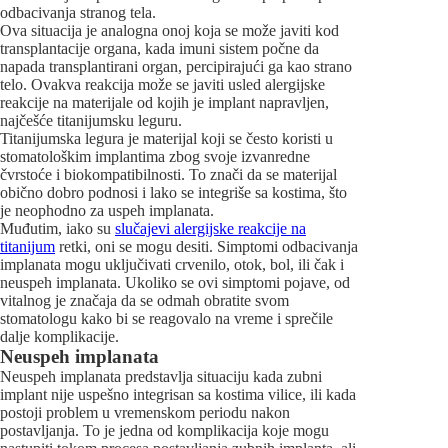
odbacivanja stranog tela.
Ova situacija je analogna onoj koja se može javiti kod
transplantacije organa, kada imuni sistem počne da
napada transplantirani organ, percipirajući ga kao strano
telo. Ovakva reakcija može se javiti usled alergijske
reakcije na materijale od kojih je implant napravljen,
najčešće titanijumsku leguru.
Titanijumska legura je materijal koji se često koristi u
stomatološkim implantima zbog svoje izvanredne
čvrstoće i biokompatibilnosti. To znači da se materijal
obično dobro podnosi i lako se integriše sa kostima, što
je neophodno za uspeh implanata.
Muđutim, iako su
slučajevi alergijske reakcije na
titanijum
retki, oni se mogu desiti. Simptomi odbacivanja
implanata mogu uključivati crvenilo, otok, bol, ili čak i
neuspeh implanata. Ukoliko se ovi simptomi pojave, od
vitalnog je značaja da se odmah obratite svom
stomatologu kako bi se reagovalo na vreme i sprečile
dalje komplikacije.
Neuspeh implanata
Neuspeh implanata predstavlja situaciju kada zubni
implant nije uspešno integrisan sa kostima vilice, ili kada
postoji problem u vremenskom periodu nakon
postavljanja. To je jedna od komplikacija koje mogu