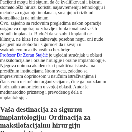
Pacijenti mogu biti sigurni da će kvalifikovani i iskusni
stomatološki hirurzi koristiti najsavremeniju tehnologiju i
metode za ugradnju implanata, smanjujući rizik od
komplikacija na minimum.
Ovo, zajedno sa redovnim pregledima nakon operacije,
osigurava dugotrajno zdravlje i funkcionalnost vaših
zubnih implanata. Budući da se zubni implanti ne
klimaju, ne klize i ne zahtevaju posebnu negu, oni nude
pacijentima slobodu i sigurnost da uživaju u
svakodnevnim aktivnostima bez brige.
Profesor Dr Zoran Stajčić
je ugledni stručnjak u oblasti
maksilofacijalne i oralne hirurgije i oralne implantologije.
Njegova obimna akademska i praktična iskustva na
prestižnim institucijama širom sveta, zajedno sa
impresivnim doprinosom u naučnim istraživanjima i
članstvom u stručnim organizacijama, čine ga pouzdanim
i priznatim autoritetom u svojoj oblasti. Autor je
međunarodno priznatog i prevođenog dela o
implantologiji.
Vaša destinacija za sigurnu
implantologiju: Ordinacija za
maksilofacijalnu hirurgiju