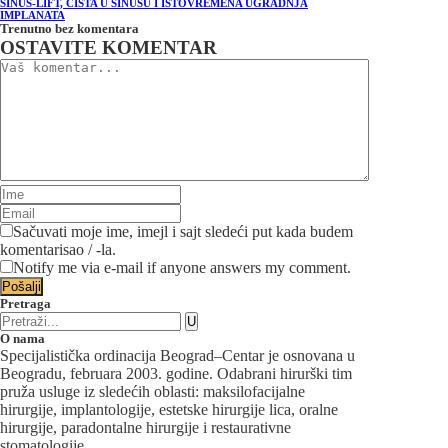
SINUS-LIFT, CISTA U SINUSU I ISTOVREMENA UGRADNJA
IMPLANATA
Trenutno bez komentara
OSTAVITE KOMENTAR
Sačuvati moje ime, imejl i sajt sledeći put kada budem
komentarisao / -la.
Notify me via e-mail if anyone answers my comment.
Pretraga
O nama
Specijalistička ordinacija Beograd–Centar je osnovana u
Beogradu, februara 2003. godine. Odabrani hirurški tim
pruža usluge iz sledećih oblasti: maksilofacijalne
hirurgije, implantologije, estetske hirurgije lica, oralne
hirurgije, paradontalne hirurgije i restaurativne
stomatologije.