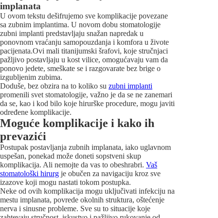
implanata
U ovom tekstu dešifrujemo sve komplikacije povezane
sa zubnim implantima. U novom dobu stomatologije
zubni implanti predstavljaju snažan napredak u
ponovnom vraćanju samopouzdanja i komfora u živote
pacijenata.Ovi mali titanijumski šrafovi, koje stručnjaci
pažljivo postavljaju u kost vilice, omogućavaju vam da
ponovo jedete, smeškate se i razgovarate bez brige o
izgubljenim zubima.
Doduše, bez obzira na to koliko su
zubni implanti
promenili svet stomatologije, važno je da se ne zanemari
da se, kao i kod bilo koje hirurške procedure, mogu javiti
određene komplikacije.
Moguće komplikacije i kako ih
prevazići
Postupak postavljanja zubnih implanata, iako uglavnom
uspešan, ponekad može doneti sopstveni skup
komplikacija. Ali nemojte da vas to obeshrabri.
Vaš
stomatološki hirurg
je obučen za navigaciju kroz sve
izazove koji mogu nastati tokom postupka.
Neke od ovih komplikacija mogu uključivati infekciju na
mestu implanata, povrede okolnih struktura, oštećenje
nerva i sinusne probleme. Sve su to situacije koje
zahtevaju stručnost, iskustvo i pažljivo rukovanje od