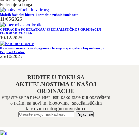
Poslednje sa bloga
Maksilofacijalni hirurg i ugradnja zubnih implanata
11/05/2026
OPERACIJA PODBRATKA U SPECIJALISTIČKOJ ORDINACIJI
BEOGRAD-CENTAR
19/12/2025
Karcinom usne – rana dijagnoza i lečenje u specijalističkoj ordinaciji
Beograd-Centar
25/10/2025
BUDITE U TOKU SA
AKTUELNOSTIMA U NAŠOJ
ORDINACIJI!
Prijavite se na newsletter-listu kako biste bili obavešteni
o našim najnovijim blogovima, specijalističkim
kursevima i drugim novostima.
Odabrani hirurški tim pruža usluge iz sledećih oblasti: