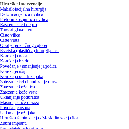
Hirurške Intervencije
Maksilofacijalna hirurgija
Deformacije lica i vilica
Prelomi kostiju lica i vilica
Rascep usne i nepca
Tumori glave i vrata
Ciste vilica
Ciste vrata
Oboljenja viličnog zgloba
Estetska (plastična) hirurgija lica
Korekcija nosa
Korekcija brade
Povećanje / smanjenje jagodica
Korekcija ušiju
Korekcija očnih kapaka
Zatezanje čela i podizanje obrva
Zatezanje kože lica
Zatezanje kože vrata
Uklanjanje podbratka
Masno jastuče obraza
Povećanje usana
Uklanjanje ožiljaka
Hirurška feminizacija / Maskulinizacija lica
Zubni implanti
Nedostatak jednog zuba