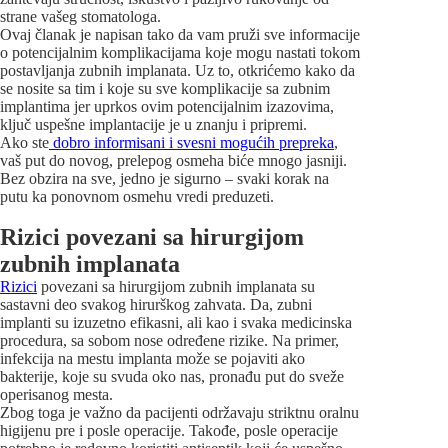
strane vašeg stomatologa.
Ovaj članak je napisan tako da vam pruži sve informacije
o potencijalnim komplikacijama koje mogu nastati tokom
postavljanja zubnih implanata. Uz to, otkrićemo kako da
se nosite sa tim i koje su sve komplikacije sa zubnim
implantima jer uprkos ovim potencijalnim izazovima,
ključ uspešne implantacije je u znanju i pripremi.
Ako ste
dobro informisani i svesni mogućih prepreka
,
vaš put do novog, prelepog osmeha biće mnogo jasniji.
Bez obzira na sve, jedno je sigurno – svaki korak na
putu ka ponovnom osmehu vredi preduzeti.
Rizici povezani sa hirurgijom
zubnih implanata
Rizici
povezani sa hirurgijom zubnih implanata su
sastavni deo svakog hirurškog zahvata. Da, zubni
implanti su izuzetno efikasni, ali kao i svaka medicinska
procedura, sa sobom nose određene rizike. Na primer,
infekcija na mestu implanta može se pojaviti ako
bakterije, koje su svuda oko nas, pronađu put do sveže
operisanog mesta.
Zbog toga je važno da pacijenti održavaju striktnu oralnu
higijenu pre i posle operacije. Takođe, posle operacije