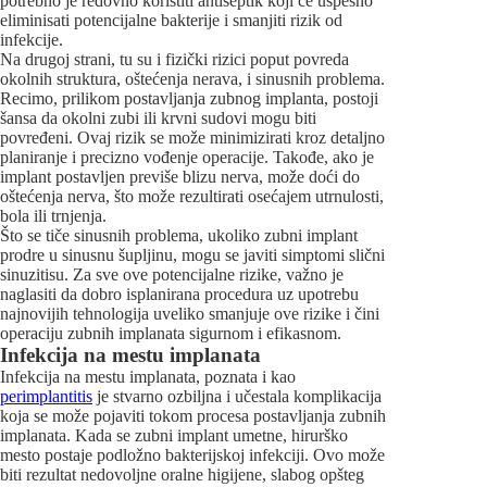
potrebno je redovno koristiti antiseptik koji će uspešno
eliminisati potencijalne bakterije i smanjiti rizik od
infekcije.
Na drugoj strani, tu su i fizički rizici poput povreda
okolnih struktura, oštećenja nerava, i sinusnih problema.
Recimo, prilikom postavljanja zubnog implanta, postoji
šansa da okolni zubi ili krvni sudovi mogu biti
povređeni. Ovaj rizik se može minimizirati kroz detaljno
planiranje i precizno vođenje operacije. Takođe, ako je
implant postavljen previše blizu nerva, može doći do
oštećenja nerva, što može rezultirati osećajem utrnulosti,
bola ili trnjenja.
Što se tiče sinusnih problema, ukoliko zubni implant
prodre u sinusnu šupljinu, mogu se javiti simptomi slični
sinuzitisu. Za sve ove potencijalne rizike, važno je
naglasiti da dobro isplanirana procedura uz upotrebu
najnovijih tehnologija uveliko smanjuje ove rizike i čini
operaciju zubnih implanata sigurnom i efikasnom.
Infekcija na mestu implanata
Infekcija na mestu implanata, poznata i kao
perimplantitis
je stvarno ozbiljna i učestala komplikacija
koja se može pojaviti tokom procesa postavljanja zubnih
implanata. Kada se zubni implant umetne, hirurško
mesto postaje podložno bakterijskoj infekciji. Ovo može
biti rezultat nedovoljne oralne higijene, slabog opšteg