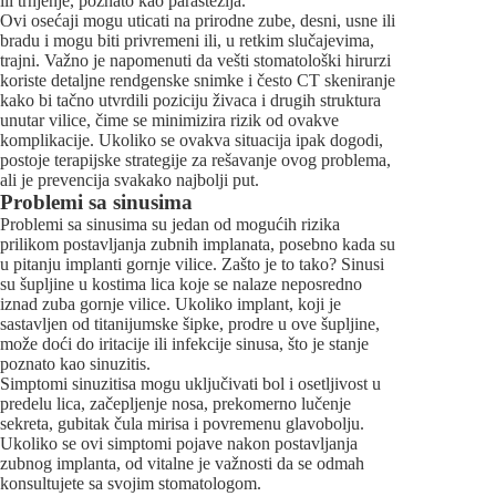
ili trnjenje, poznato kao parastezija.
Ovi osećaji mogu uticati na prirodne zube, desni, usne ili
bradu i mogu biti privremeni ili, u retkim slučajevima,
trajni. Važno je napomenuti da vešti stomatološki hirurzi
koriste detaljne rendgenske snimke i često CT skeniranje
kako bi tačno utvrdili poziciju živaca i drugih struktura
unutar vilice, čime se minimizira rizik od ovakve
komplikacije. Ukoliko se ovakva situacija ipak dogodi,
postoje terapijske strategije za rešavanje ovog problema,
ali je prevencija svakako najbolji put.
Problemi sa sinusima
Problemi sa sinusima su jedan od mogućih rizika
prilikom postavljanja zubnih implanata, posebno kada su
u pitanju implanti gornje vilice. Zašto je to tako? Sinusi
su šupljine u kostima lica koje se nalaze neposredno
iznad zuba gornje vilice. Ukoliko implant, koji je
sastavljen od titanijumske šipke, prodre u ove šupljine,
može doći do iritacije ili infekcije sinusa, što je stanje
poznato kao sinuzitis.
Simptomi sinuzitisa mogu uključivati bol i osetljivost u
predelu lica, začepljenje nosa, prekomerno lučenje
sekreta, gubitak čula mirisa i povremenu glavobolju.
Ukoliko se ovi simptomi pojave nakon postavljanja
zubnog implanta, od vitalne je važnosti da se odmah
konsultujete sa svojim stomatologom.