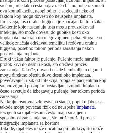
nastupiti tokom procesa postavljanja zubnih implanta, ali
srećom, nije tako česta pojava. Da bismo bolje razumeli
ovu komplikaciju, neophodno je sagledati neke od
faktora koji mogu dovesti do neuspeha implanata.
Pre svega, loša oralna higijena je značajan faktor rizika.
Bakterije koje nastanjuju usta mogu prouzrokovati
infekcije, što može dovesti do gubitka kosti oko
implanata i na kraju do njegovog neuspeha. Stoga je od
velikog značaja održavati temeljitu i redovnu oralnu
higijenu, posebno tokom perioda zarastanja nakon
postavljanja implanta.
Drugi važan faktor je pušenje. Pušenje može narušiti
protok krvi do desni i kosti, što otežava proces
zarastanja. Takođe, duvan i ostale hemikalije u cigareti
mogu direktno oštetiti tkivo desni oko implanata,
povećavajući rizik od infekcija. Stoga se pacijentima koji
su podvrgnuti postupku postavljanja zubnih implanta
često savetuje da izbegavaju pušenje, bar tokom perioda
zarastanja.
Na kraju, osnovna zdravstvena stanja, poput dijabetesa,
takođe mogu povećati rizik od neuspeha
implanata
.
Pacijenti sa dijabetesom često imaju smanjenu
sposobnost zarastanja rana, što može otežati proces
integracije implanata sa kostima.
Takođe, dijabetes može uticati na protok krvi, što može