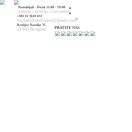
Ponedeljak - Petak 11:00 - 19:00
Početna
Subota i nedelja: Zatvoreno
O nama
+381 11 3610 651
O nama
implantdentalvideo@gmail.com
Kraljice Natalije 35
PRATITE NAS
11000 Beograd
Naš tim
Politika Privatnosti
Utisci pacijenata
Mediji o nama
Hirurške Intervencije
Maksilofacijalna hirurgija
Deformacije lica i vilica
Prelomi kostiju lica i vilica
Rascep usne i nepca
Tumori glave i vrata
Ciste vilica
Ciste vrata
Oboljenja viličnog zgloba
Estetska (plastična) hirurgija lica
Korekcija nosa
Korekcija brade
Povećanje / smanjenje jagodica
Korekcija ušiju