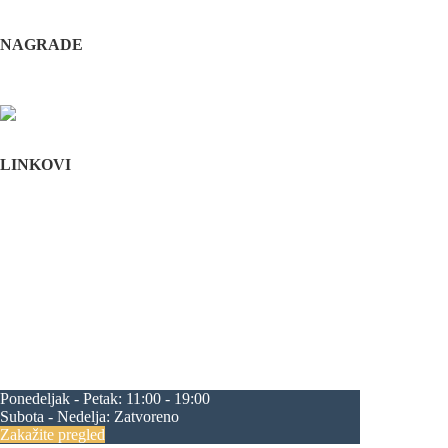
implantdentalvideo@gmail.com
NAGRADE
Complications in implant dentistry
Stomatološka komora Srbije
LINKOVI
Početna
O nama
Edukacija
Blog
Kontakt
Mapa sajta
maksilofacijalna hirurgija
rascep usne
rascep nepca
estetska hirurgija lica
plastična hirurgija lica
feminizacija
lica
zubni implanti
oralna hirurgija
zatezanje lica
korekcija nosa
korekcija brade
operacija vilice
progenija
povećanje jagodica
zatezanje čela
zatezanje kapaka
smanjenje čela
Ponedeljak - Petak:
11:00 - 19:00
Subota - Nedelja:
Zatvoreno
Zakažite pregled