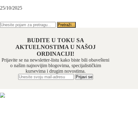
Beograd-Centar
25/10/2025
PRATITE NAS NA FEJSBUKU
PRATITE NAS NA INSTAGRAMU
BUDITE U TOKU SA
AKTUELNOSTIMA U NAŠOJ
ORDINACIJI!
Prijavite se na newsletter-listu kako biste bili obavešteni
o našim najnovijim blogovima, specijalističkim
kursevima i drugim novostima.
Odabrani hirurški tim pruža usluge iz sledećih oblasti:
maksilofacijalne hirurgije, implantologije, estetske
hirurgije lica, oralne hirurgije, parodontalne hirurgije i
restaurativne stomatologije. Našu specijalnost čini još i
hirurška feminizacija / maskulinizacija lica (Facial
feminisation / masculinisation surgery).
+381 11 3610 651
+381 65 3610 651