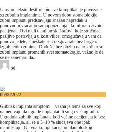
implanata
U ovom tekstu dešifrujemo sve komplikacije povezane
sa zubnim implantima. U novom dobu stomatologije
zubni implanti predstavljaju snažan napredak u
ponovnom vraćanju samopouzdanja i komfora u živote
pacijenata.Ovi mali titanijumski šrafovi, koje stručnjaci
pažljivo postavljaju u kost vilice, omogućavaju vam da
ponovo jedete, smeškate se i razgovarate bez brige o
izgubljenim zubima. Doduše, bez obzira na to koliko su
zubni implanti promenili svet stomatologije, važno je da
se ne zanemari da...
od
Beograd Centar
0 likes
0 komentara
Implantologija
06/06/2022
Gubitak implanta – Simptomi i uzroci
Gubitak implanta simptomi – važna je tema za sve koji
nameravaju da ugrade implantat ili su ga već ugradili.
Ugradnja zubnih implantata kod većine pacijenata je bez
komplikacija, ali se u 5–10 % slučajeva one ipak
manifestuju. Glavna komplikacija implantološkog