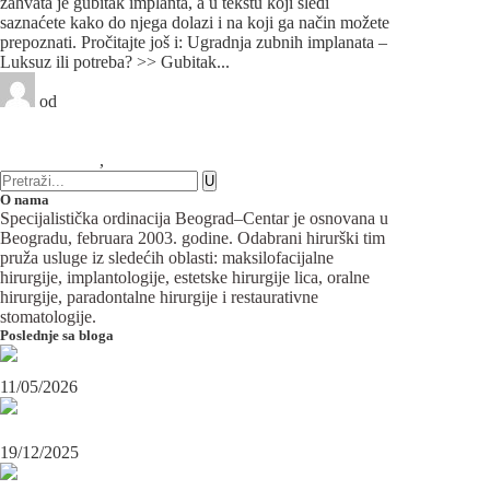
zahvata je gubitak implanta, a u tekstu koji sledi
saznaćete kako do njega dolazi i na koji ga način možete
prepoznati. Pročitajte još i: Ugradnja zubnih implanata –
Luksuz ili potreba? >> Gubitak...
od
Beograd-Centar
0 likes
1 komentar
Implantologija
,
Oralna hirurgija
O nama
Specijalistička ordinacija Beograd–Centar je osnovana u
Beogradu, februara 2003. godine. Odabrani hirurški tim
pruža usluge iz sledećih oblasti: maksilofacijalne
hirurgije, implantologije, estetske hirurgije lica, oralne
hirurgije, paradontalne hirurgije i restaurativne
stomatologije.
Poslednje sa bloga
Maksilofacijalni hirurg i ugradnja zubnih implanata
11/05/2026
OPERACIJA PODBRATKA U SPECIJALISTIČKOJ ORDINACIJI
BEOGRAD-CENTAR
19/12/2025
Karcinom usne – rana dijagnoza i lečenje u specijalističkoj ordinaciji