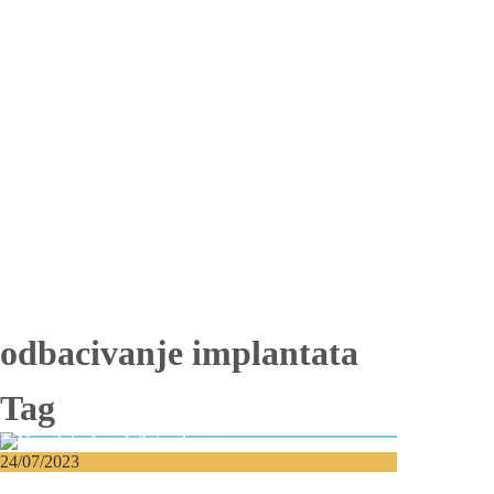
Totalna bezubost
Proteza na implantima
Nadogradnja kosti
Lateralizacija nerva
Sinus lift
Oralna hirurgija
Vađenje impaktiranih zuba
Resekcija korena zuba
Operacija viličnih cista
Replantacija zuba
Transplantacija zuba
Hirurgija maksilarnog sinusa
Česta pitanja
Edukacija
Blog
Kontakt
odbacivanje implantata
Tag
24/07/2023
Komplikacije pri ugradnji zubnih