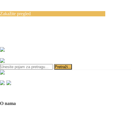
Blog
Kontakt
Zakažite pregled
Zakazivanje pregleda se vrši svakog radnog
dana, 11–19 č., putem telefona:
+381 11 3610
651
i
+381 65 3610 651
ili slanjem pitanja na imejl-adresu:
implantdentalvideo@gmail.com
Početna
O nama
O nama
Naš tim
Politika Privatnosti
Utisci pacijenata
Mediji o nama