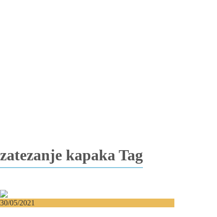
Totalna bezubost
Proteza na implantima
Nadogradnja kosti
Lateralizacija nerva
Sinus lift
Oralna hirurgija
Vađenje impaktiranih zuba
Resekcija korena zuba
Operacija viličnih cista
Replantacija zuba
Transplantacija zuba
Hirurgija maksilarnog sinusa
Česta pitanja
Edukacija
Blog
Kontakt
zatezanje kapaka Tag
30/05/2021
Lifting vrata – Jeste li u pravim godinama