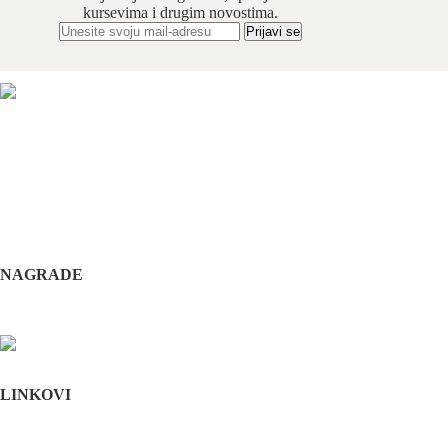
kursevima i drugim novostima.
Odabrani hirurški tim pruža usluge iz sledećih oblasti:
maksilofacijalne hirurgije, implantologije, estetske
hirurgije lica, oralne hirurgije, parodontalne hirurgije i
restaurativne stomatologije. Našu specijalnost čini još i
hirurška feminizacija / maskulinizacija lica (Facial
feminisation / masculinisation surgery).
+381 11 3610 651
+381 65 3610 651
implantdentalvideo@gmail.com
NAGRADE
Complications in implant dentistry
Stomatološka komora Srbije
LINKOVI
Početna
O nama