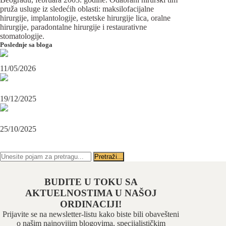
pruža usluge iz sledećih oblasti: maksilofacijalne
hirurgije, implantologije, estetske hirurgije lica, oralne
hirurgije, paradontalne hirurgije i restaurativne
stomatologije.
Poslednje sa bloga
Maksilofacijalni hirurg i ugradnja zubnih implanata
11/05/2026
OPERACIJA PODBRATKA U SPECIJALISTIČKOJ ORDINACIJI
BEOGRAD-CENTAR
19/12/2025
Karcinom usne – rana dijagnoza i lečenje u specijalističkoj ordinaciji
Beograd-Centar
25/10/2025
PRATITE NAS NA FEJSBUKU
PRATITE NAS NA INSTAGRAMU
BUDITE U TOKU SA
AKTUELNOSTIMA U NAŠOJ
ORDINACIJI!
Prijavite se na newsletter-listu kako biste bili obavešteni
o našim najnovijim blogovima, specijalističkim