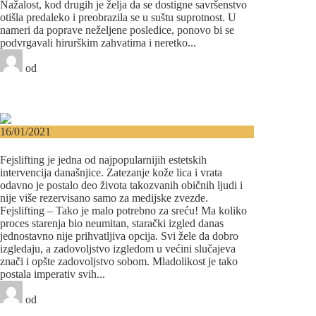
Nažalost, kod drugih je želja da se dostigne savršenstvo
otišla predaleko i preobrazila se u suštu suprotnost. U
nameri da poprave neželjene posledice, ponovo bi se
podvrgavali hirurškim zahvatima i neretko...
od
Beograd-Centar
1 like
30 komentara
Plastična hirurgija
16/01/2021
Fejslifting može vratiti sat unazad!
Fejslifting je jedna od najpopularnijih estetskih
intervencija današnjice. Zatezanje kože lica i vrata
odavno je postalo deo života takozvanih običnih ljudi i
nije više rezervisano samo za medijske zvezde.
Fejslifting – Tako je malo potrebno za sreću! Ma koliko
proces starenja bio neumitan, starački izgled danas
jednostavno nije prihvatljiva opcija. Svi žele da dobro
izgledaju, a zadovoljstvo izgledom u većini slučajeva
znači i opšte zadovoljstvo sobom. Mladolikost je tako
postala imperativ svih...
od
Beograd-Centar
3 likes