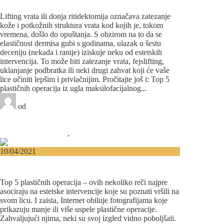
za ovu estetsku korekciju?
Lifting vrata ili donja ritidektomija označava zatezanje
kože i potkožnih struktura vrata kod kojih je, tokom
vremena, došlo do opuštanja. S obzirom na to da se
elastičnost dermisa gubi s godinama, ulazak u šestu
deceniju (nekada i ranije) iziskuje neku od estetskih
intervencija. To može biti zatezanje vrata, fejslifting,
uklanjanje podbratka ili neki drugi zahvat koji će vaše
lice učiniti lepšim i privlačnijim. Pročitajte još i: Top 5
plastičnih operacija iz ugla maksilofacijalnog...
od
Beograd-Centar
0 likes
16 komentara
Estetska hirurgija lica
,
Plastična hirurgija
10/04/2021
TOP 5 plastičnih operacija iz ugla
maksilofacijalnog i estetskog hirurga
Top 5 plastičnih operacija – ovih nekoliko reči najpre
asociraju na estetske intervencije koje su poznati vršili na
svom licu. I zaista, Internet obiluje fotografijama koje
prikazuju manje ili više uspele plastične operacije.
Zahvaljujući njima, neki su svoj izgled vidno poboljšali.