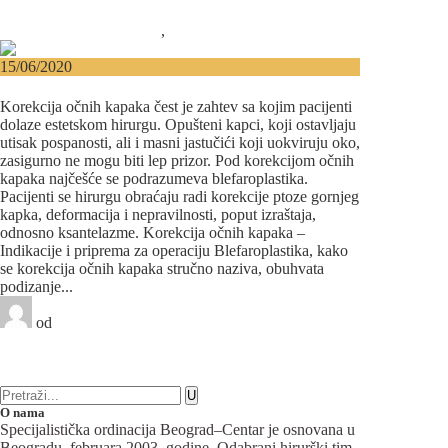
12 komentara
Maksilofacijalna hirurgija
,
Plastična hirurgija
15/06/2020
Korekcija očnih kapaka – Blefaroplastika
Korekcija očnih kapaka čest je zahtev sa kojim pacijenti
dolaze estetskom hirurgu. Opušteni kapci, koji ostavljaju
utisak pospanosti, ali i masni jastučići koji uokviruju oko,
zasigurno ne mogu biti lep prizor. Pod korekcijom očnih
kapaka najčešće se podrazumeva blefaroplastika.
Pacijenti se hirurgu obraćaju radi korekcije ptoze gornjeg
kapka, deformacija i nepravilnosti, poput izraštaja,
odnosno ksantelazme. Korekcija očnih kapaka –
Indikacije i priprema za operaciju Blefaroplastika, kako
se korekcija očnih kapaka stručno naziva, obuhvata
podizanje...
od
Beograd-Centar
1 like
21 komentara
Plastična hirurgija
O nama
Specijalistička ordinacija Beograd–Centar je osnovana u
Beogradu, februara 2003. godine. Odabrani hirurški tim