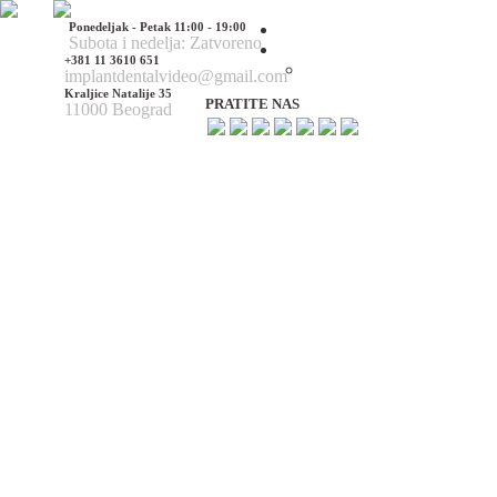
Ponedeljak - Petak 11:00 - 19:00
Početna
Subota i nedelja: Zatvoreno
O nama
+381 11 3610 651
O nama
implantdentalvideo@gmail.com
Kraljice Natalije 35
PRATITE NAS
11000 Beograd
Naš tim
Politika Privatnosti
Utisci pacijenata
Mediji o nama
Hirurške Intervencije
Maksilofacijalna hirurgija
Deformacije lica i vilica
Prelomi kostiju lica i vilica
Rascep usne i nepca
Tumori glave i vrata
Ciste vilica
Ciste vrata
Oboljenja viličnog zgloba
Estetska (plastična) hirurgija lica
Korekcija nosa
Korekcija brade
Povećanje / smanjenje jagodica
Korekcija ušiju