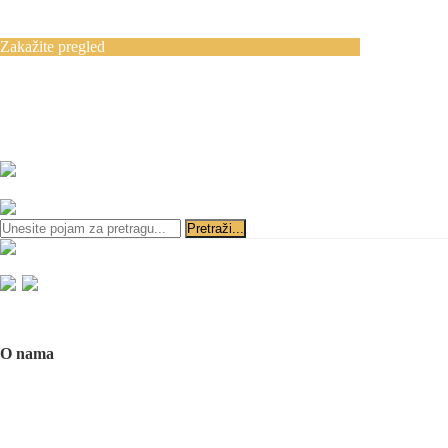
Blog
Kontakt
Zakažite pregled
Zakazivanje pregleda se vrši svakog radnog
dana, 11–19 č., putem telefona:
+381 11 3610
651
i
+381 65 3610 651
ili slanjem pitanja na imejl-adresu:
implantdentalvideo@gmail.com
Početna
O nama
O nama
Naš tim
Politika Privatnosti
Utisci pacijenata
Mediji o nama