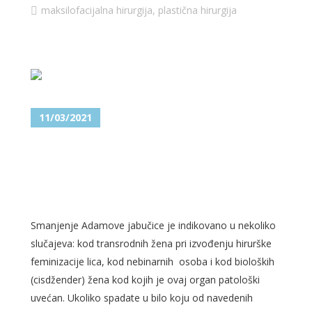
maksilofacijalna hirurgija
,
plastična hirurgija
11/03/2021
SMANJENJE ADAMOVE
JABUČICE ILI HIRURŠKA
FEMINIZACIJA VRATA
Smanjenje Adamove jabučice je indikovano u nekoliko
slučajeva: kod transrodnih žena pri izvođenju hirurške
feminizacije lica, kod nebinarnih osoba i kod bioloških
(cisdžender) žena kod kojih je ovaj organ patološki
uvećan. Ukoliko spadate u bilo koju od navedenih