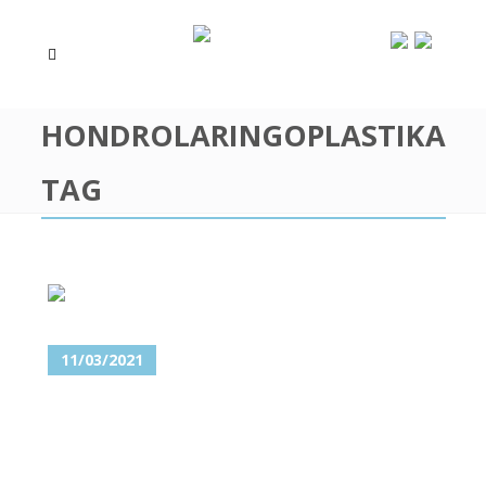
HONDROLARINGOPLASTIKA
TAG
11/03/2021
HIRURŠKA MASKULINIZACIJA
LICA – JEDAN OD KLJUČNIH
KORAKA U VAŠOJ POLNOJ