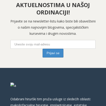
AKTUELNOSTIMA U NAŠOJ
ORDINACIJI!
Prijavite se na newsletter-listu kako biste bili obavešteni
o našim najnovijim blogovima, specijalističkim
kursevima i drugim novostima.
Odabrani hirurški tim pruža usluge iz sledećih oblasti:
maksilofacijalne hirurgije, implantologije, estetske