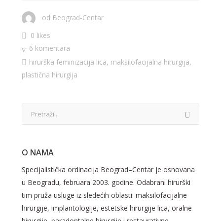
od
Beograd-Centar
0 likes
6 komentara
hirurška feminizacija lica
,
maksilofacijalna hirurgija
,
plastična hirurgija
O NAMA
Specijalistička ordinacija Beograd–Centar je osnovana
u Beogradu, februara 2003. godine. Odabrani hirurški
tim pruža usluge iz sledećih oblasti: maksilofacijalne
hirurgije, implantologije, estetske hirurgije lica, oralne
hirurgije, paradontalne hirurgije i restaurativne