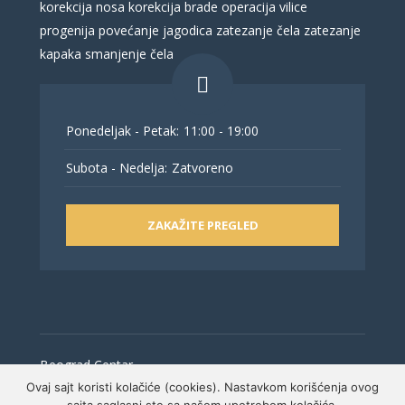
korekcija nosa
korekcija brade
operacija vilice
progenija
povećanje jagodica
zatezanje čela
zatezanje
kapaka
smanjenje čela
Ponedeljak - Petak:
11:00 - 19:00
Subota - Nedelja:
Zatvoreno
ZAKAŽITE PREGLED
Beograd Centar
Ovaj sajt koristi kolačiće (cookies). Nastavkom korišćenja ovog