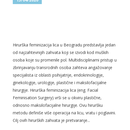
HIRURŠKA FEMINIZACIJA LICA
U BEOGRADU – HARMONIJA
VAŠEG BIĆA I TELA
Hirurška feminizacija lica u Beogradu predstavlja jedan
od najzahtevnijih zahvata koji se izvodi kod muških
osoba koje su promenile pol. Multidisciplinarni pristup u
zbrinjavanju transrodnih osoba zahteva angažovanje
specijalista iz oblasti psihijatrije, endokrinologije,
ginekologije, urologije, plastične i maksilofacijalne
hirurgije. Hirurška feminizacija lica (eng. Facial
Feminisation Surgery) vrši se u okviru plastične,
odnosno maksilofacijalne hirurgije. Ovu hiruršku
metodu definiše više operacija na licu, vratu i poglavini.
Cilj ovih hirurških zahvata je pretvaranje...