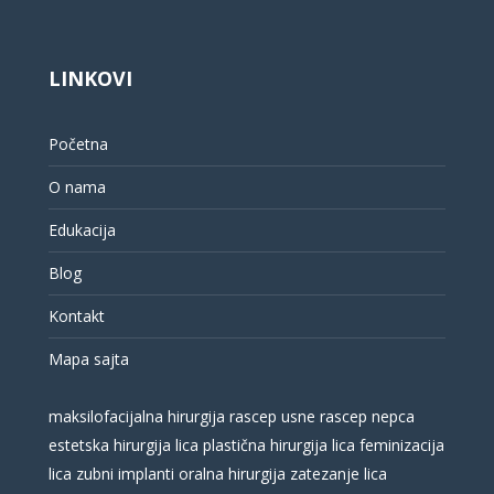
LINKOVI
Početna
O nama
Edukacija
Blog
Kontakt
Mapa sajta
maksilofacijalna hirurgija
rascep usne
rascep nepca
estetska hirurgija lica
plastična hirurgija lica
feminizacija
lica
zubni implanti
oralna hirurgija
zatezanje lica