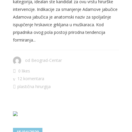
kategorija, idealan ste kandidat za ovu vrstu hirurške
intervencije. Indikacije za smanjenje Adamove jabučice
Adamova jabučica je anatomski naziv za spoljašnje
ispupčenje hrskavice grkljana u muškaraca. Kod
pripadnika ovog pola postoji prirodna tendencija
formiranja...
od
Beograd-Centar
0 likes
12 komentara
plastična hirurgija
15/04/2020