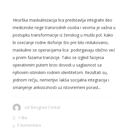
TRANZICIJI
Hirurška maskulinizacija lica predstavlja integralni deo
medicinske nege transrodnih osoba i veoma je važna u
postupku transformacije iz ženskog u muški pol. Kako
bi osećanje rodne disforije što pre bilo redukovano,
maskuline se operacijama lica podvrgavaju obično već
u prvim fazama tranzicije. Tako se izgled facijesa
operativnim putem brzo dovodi u saglasnost sa
njihovim istinskim rodnim identitetom. Rezultati su,
jednom rečju, nemerljivi: lakša socijalna integracija i
smanjenje anksioznosti uz istovremeni porast...
od
Beograd-Centar
1 like
5 komentara