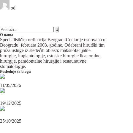
od
Beograd-Centar
2 likes
14 komentara
Maksilofacijalna hirurgija
O nama
Specijalistička ordinacija Beograd–Centar je osnovana u
Beogradu, februara 2003. godine. Odabrani hirurški tim
pruža usluge iz sledećih oblasti: maksilofacijalne
hirurgije, implantologije, estetske hirurgije lica, oralne
hirurgije, paradontalne hirurgije i restaurativne
stomatologije.
Poslednje sa bloga
Maksilofacijalni hirurg i ugradnja zubnih implanata
11/05/2026
OPERACIJA PODBRATKA U SPECIJALISTIČKOJ ORDINACIJI
BEOGRAD-CENTAR
19/12/2025
Karcinom usne – rana dijagnoza i lečenje u specijalističkoj ordinaciji
Beograd-Centar
25/10/2025
PRATITE NAS NA FEJSBUKU
PRATITE NAS NA INSTAGRAMU