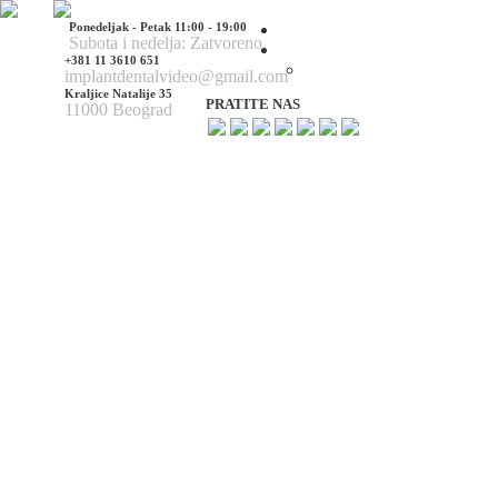
Ponedeljak - Petak 11:00 - 19:00
Početna
Subota i nedelja: Zatvoreno
O nama
+381 11 3610 651
O nama
implantdentalvideo@gmail.com
Kraljice Natalije 35
PRATITE NAS
11000 Beograd
Naš tim
Politika Privatnosti
Utisci pacijenata
Mediji o nama
Hirurške Intervencije
Maksilofacijalna hirurgija
Deformacije lica i vilica
Prelomi kostiju lica i vilica
Rascep usne i nepca
Tumori glave i vrata
Ciste vilica
Ciste vrata
Oboljenja viličnog zgloba
Estetska (plastična) hirurgija lica
Korekcija nosa
Korekcija brade
Povećanje / smanjenje jagodica
Korekcija ušiju