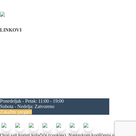
Stomatološka komora Srbije
LINKOVI
Početna
O nama
Edukacija
Blog
Kontakt
Mapa sajta
maksilofacijalna hirurgija
rascep usne
rascep nepca
estetska hirurgija lica
plastična hirurgija lica
feminizacija
lica
zubni implanti
oralna hirurgija
zatezanje lica
korekcija nosa
korekcija brade
operacija vilice
progenija
povećanje jagodica
zatezanje čela
zatezanje kapaka
smanjenje čela
Ponedeljak - Petak:
11:00 - 19:00
Subota - Nedelja:
Zatvoreno
Zakažite pregled
Beograd Centar
Ovaj sajt koristi kolačiće (cookies). Nastavkom korišćenja ovog sajta