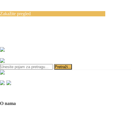
Blog
Kontakt
Zakažite pregled
Zakazivanje pregleda se vrši svakog radnog
dana, 11–19 č., putem telefona:
+381 11 3610
651
i
+381 65 3610 651
ili slanjem pitanja na imejl-adresu:
implantdentalvideo@gmail.com
Početna
O nama
O nama
Naš tim
Politika Privatnosti
Utisci pacijenata
Mediji o nama