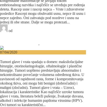
kongenitalne malformacije se javljaju tokom
embrionalnog razvitka i najčešće se utvrđuju pre rođenja
deteta. Rascep usne i rascep nepca – Vrste i zdravstvene
posledice Rascepi mogu obuhvatiti usnu, nepce ili usnu i
nepce zajedno. Oni zahvataju pod nozdrve i usnu na
jednoj ili obe strane. Dalje se mogu protezati...
od
Beograd-Centar
1 like
5 komentara
Maksilofacijalna hirurgija
,
Plastična hirurgija
07/04/2020
Tumori glave i vrata
Tumori glave i vrata spadaju u domen: maksilofacijalne
hirurgije, otorinolaringologije, oftalmologije i plastične
hirurgije. Tumori uopšteno predstavljaju abnormalno i
nekontrolisano povećanje volumena određenog tkiva. U
zavisnosti od rapidnosti rasta, forme i kompromitovanja
okolnog tkiva, oni mogu biti benigni (dobroćudni) i
maligni (zloćudni). Tumori glave i vrata – Uzroci,
lokalizacija i karakteristike Kao najčešće uzroke tumora
glave i vrata, literatura beleži pušenje, žvakanje duvana,
alkohol i infekcije humanim papiloma virusima (HPV).
Ovi tumori su karakteristični...