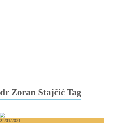
Totalna bezubost
Proteza na implantima
Nadogradnja kosti
Lateralizacija nerva
Sinus lift
Oralna hirurgija
Vađenje impaktiranih zuba
Resekcija korena zuba
Operacija viličnih cista
Replantacija zuba
Transplantacija zuba
Hirurgija maksilarnog sinusa
Česta pitanja
Edukacija
Blog
Kontakt
dr Zoran Stajčić Tag
25/01/2021
Koliko složen može biti prelom gornje