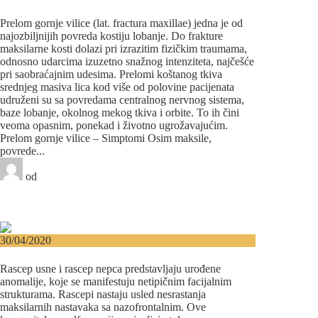
vilice?
Prelom gornje vilice (lat. fractura maxillae) jedna je od
najozbiljnijih povreda kostiju lobanje. Do frakture
maksilarne kosti dolazi pri izrazitim fizičkim traumama,
odnosno udarcima izuzetno snažnog intenziteta, najčešće
pri saobraćajnim udesima. Prelomi koštanog tkiva
srednjeg masiva lica kod više od polovine pacijenata
udruženi su sa povredama centralnog nervnog sistema,
baze lobanje, okolnog mekog tkiva i orbite. To ih čini
veoma opasnim, ponekad i životno ugrožavajućim.
Prelom gornje vilice – Simptomi Osim maksile,
povrede...
od
Beograd-Centar
0 likes
7 komentara
Maksilofacijalna hirurgija
30/04/2020
Rascep usne i rascep nepca
Rascep usne i rascep nepca predstavljaju urođene
anomalije, koje se manifestuju netipičnim facijalnim
strukturama. Rascepi nastaju usled nesrastanja
maksilarnih nastavaka sa nazofrontalnim. Ove