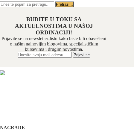
BUDITE U TOKU SA
AKTUELNOSTIMA U NAŠOJ
ORDINACIJI!
Prijavite se na newsletter-listu kako biste bili obavešteni
o našim najnovijim blogovima, specijalističkim
kursevima i drugim novostima.
Odabrani hirurški tim pruža usluge iz sledećih oblasti:
maksilofacijalne hirurgije, implantologije, estetske
hirurgije lica, oralne hirurgije, parodontalne hirurgije i
restaurativne stomatologije. Našu specijalnost čini još i
hirurška feminizacija / maskulinizacija lica (Facial
feminisation / masculinisation surgery).
+381 11 3610 651
+381 65 3610 651
implantdentalvideo@gmail.com
NAGRADE
Complications in implant dentistry