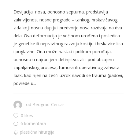
Devijacija nosa, odnosno septuma, predstavlja
zakrivljenost nosne pregrade – tankog, hrskavičavog
zida koji nosnu duplju i predvorje nosa razdvaja na dva
dela. Ova deformacija je većinom urođena i posledica
je genetike ili nepravilnog razvoja kostiju i hrskavice lica
i poglavine. Ona može nastati i prilikom porođaja,
odnosno u najranijem detinjstvu, ali i pod uticajem
zapaljanskog procesa, tumora ili operativnog zahvata.
Ipak, kao njen najčešći uzrok navodi se trauma (padovi,
povrede u...
od
Beograd-Centar
0 likes
6 komentara
plastična hirurgija