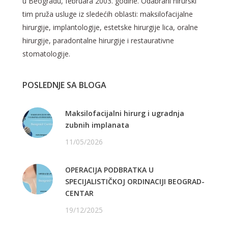
u Beogradu, februara 2003. godine. Odabrani hirurški
tim pruža usluge iz sledećih oblasti: maksilofacijalne
hirurgije, implantologije, estetske hirurgije lica, oralne
hirurgije, paradontalne hirurgije i restaurativne
stomatologije.
POSLEDNJE SA BLOGA
Maksilofacijalni hirurg i ugradnja
zubnih implanata
11/05/2026
OPERACIJA PODBRATKA U
SPECIJALISTIČKOJ ORDINACIJI BEOGRAD-
CENTAR
19/12/2025