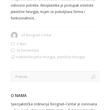
odnosno potrebe. Rinoplastika je postupak estetske
plastične hirurgije, kojim se poboljšava forma i
funkcionalnost...
od
Beograd-Centar
0 likes
26 komentara
maksilofacijalna hirurgija
,
plastična hirurgija
O NAMA
Specijalistička ordinacija Beograd–Centar je osnovana