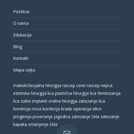
Početna
O nama
Edukacija
Blog
Kontakt
Mapa sajta
maksilofacijalna hirurgija
rascep usne
rascep nepca
estetska hirurgija lica
plastična hirurgija lica
feminizacija
lica
zubni implanti
oralna hirurgija
zatezanje lica
korekcija nosa
korekcija brade
operacija vilice
progenija
povećanje jagodica
zatezanje čela
zatezanje
kapaka
smanjenje čela