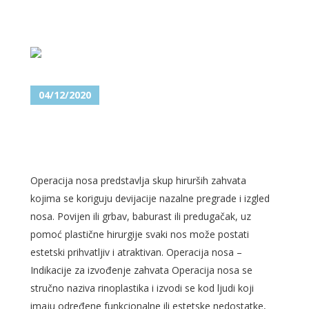
04/12/2020
OPERACIJA NOSA –
RINOPLASTIKA
Operacija nosa predstavlja skup hirurših zahvata
kojima se koriguju devijacije nazalne pregrade i izgled
nosa. Povijen ili grbav, baburast ili predugačak, uz
pomoć plastične hirurgije svaki nos može postati
estetski prihvatljiv i atraktivan. Operacija nosa –
Indikacije za izvođenje zahvata Operacija nosa se
stručno naziva rinoplastika i izvodi se kod ljudi koji
imaju određene funkcionalne ili estetske nedostatke,