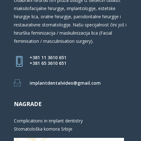
Odabrani hirurški tim pruža usluge iz sledećih oblasti:
maksilofacijalne hirurgije, implantologije, estetske
hirurgije lica, oralne hirurgije, parodontalne hirurgije i
restaurativne stomatologije. Našu specijalnost čini još i
hirurška feminizacija / maskulinizacija lica (Facial
feminisation / masculinisation surgery).
+381 11 3610 651
+381 65 3610 651
implantdentalvideo@gmail.com
NAGRADE
Complications in implant dentistry
Stomatološka komora Srbije