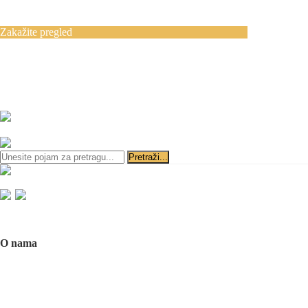
Blog
Kontakt
Zakažite pregled
Zakazivanje pregleda se vrši svakog radnog
dana, 11–19 č., putem telefona:
+381 11 3610
651
i
+381 65 3610 651
ili slanjem pitanja na imejl-adresu:
implantdentalvideo@gmail.com
Početna
O nama
O nama
Naš tim
Politika Privatnosti
Utisci pacijenata
Mediji o nama