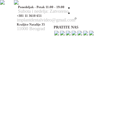
Ponedeljak - Petak 11:00 - 19:00
Početna
Subota i nedelja: Zatvoreno
O nama
+381 11 3610 651
O nama
implantdentalvideo@gmail.com
Kraljice Natalije 35
PRATITE NAS
11000 Beograd
Naš tim
Politika Privatnosti
Utisci pacijenata
Mediji o nama
Hirurške Intervencije
Maksilofacijalna hirurgija
Deformacije lica i vilica
Prelomi kostiju lica i vilica
Rascep usne i nepca
Tumori glave i vrata
Ciste vilica
Ciste vrata
Oboljenja viličnog zgloba
Estetska (plastična) hirurgija lica
Korekcija nosa
Korekcija brade
Povećanje / smanjenje jagodica
Korekcija ušiju