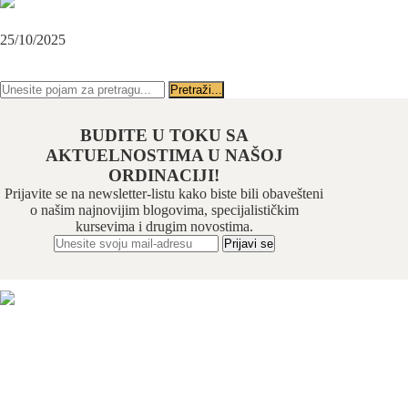
Karcinom usne – rana dijagnoza i lečenje u specijalističkoj ordinaciji
Beograd-Centar
25/10/2025
PRATITE NAS NA FEJSBUKU
PRATITE NAS NA INSTAGRAMU
BUDITE U TOKU SA
AKTUELNOSTIMA U NAŠOJ
ORDINACIJI!
Prijavite se na newsletter-listu kako biste bili obavešteni
o našim najnovijim blogovima, specijalističkim
kursevima i drugim novostima.
Odabrani hirurški tim pruža usluge iz sledećih oblasti:
maksilofacijalne hirurgije, implantologije, estetske
hirurgije lica, oralne hirurgije, parodontalne hirurgije i
restaurativne stomatologije. Našu specijalnost čini još i
hirurška feminizacija / maskulinizacija lica (Facial
feminisation / masculinisation surgery).