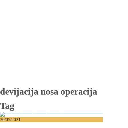
Totalna bezubost
Proteza na implantima
Nadogradnja kosti
Lateralizacija nerva
Sinus lift
Oralna hirurgija
Vađenje impaktiranih zuba
Resekcija korena zuba
Operacija viličnih cista
Replantacija zuba
Transplantacija zuba
Hirurgija maksilarnog sinusa
Česta pitanja
Edukacija
Blog
Kontakt
devijacija nosa operacija
Tag
30/05/2021
Dijagnostikovana vam je devijacija nosa?