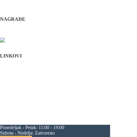
+381 11 3610 651
+381 65 3610 651
implantdentalvideo@gmail.com
NAGRADE
Complications in implant dentistry
Stomatološka komora Srbije
LINKOVI
Početna
O nama
Edukacija
Blog
Kontakt
Mapa sajta
maksilofacijalna hirurgija
rascep usne
rascep nepca
estetska hirurgija lica
plastična hirurgija lica
feminizacija
lica
zubni implanti
oralna hirurgija
zatezanje lica
korekcija nosa
korekcija brade
operacija vilice
progenija
povećanje jagodica
zatezanje čela
zatezanje kapaka
smanjenje čela
Ponedeljak - Petak:
11:00 - 19:00
Subota - Nedelja:
Zatvoreno