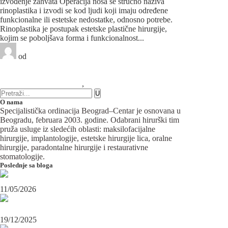
izvođenje zahvata Operacija nosa se stručno naziva
rinoplastika i izvodi se kod ljudi koji imaju određene
funkcionalne ili estetske nedostatke, odnosno potrebe.
Rinoplastika je postupak estetske plastične hirurgije,
kojim se poboljšava forma i funkcionalnost...
od
Beograd-Centar
0 likes
26 komentara
Maksilofacijalna hirurgija
,
Plastična hirurgija
O nama
Specijalistička ordinacija Beograd–Centar je osnovana u
Beogradu, februara 2003. godine. Odabrani hirurški tim
pruža usluge iz sledećih oblasti: maksilofacijalne
hirurgije, implantologije, estetske hirurgije lica, oralne
hirurgije, paradontalne hirurgije i restaurativne
stomatologije.
Poslednje sa bloga
Maksilofacijalni hirurg i ugradnja zubnih implanata
11/05/2026
OPERACIJA PODBRATKA U SPECIJALISTIČKOJ ORDINACIJI
BEOGRAD-CENTAR
19/12/2025