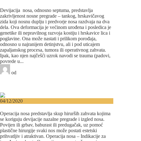
Rešenje je u septorinoplastici!
Devijacija nosa, odnosno septuma, predstavlja
zakrivljenost nosne pregrade – tankog, hrskavičavog
zida koji nosnu duplju i predvorje nosa razdvaja na dva
dela. Ova deformacija je većinom urođena i posledica je
genetike ili nepravilnog razvoja kostiju i hrskavice lica i
poglavine. Ona može nastati i prilikom porođaja,
odnosno u najranijem detinjstvu, ali i pod uticajem
zapaljanskog procesa, tumora ili operativnog zahvata.
Ipak, kao njen najčešći uzrok navodi se trauma (padovi,
povrede u...
od
Beograd-Centar
0 likes
6 komentara
Plastična hirurgija
04/12/2020
Operacija nosa – Rinoplastika
Operacija nosa predstavlja skup hirurših zahvata kojima
se koriguju devijacije nazalne pregrade i izgled nosa.
Povijen ili grbav, baburast ili predugačak, uz pomoć
plastične hirurgije svaki nos može postati estetski
prihvatljiv i atraktivan. Operacija nosa – Indikacije za