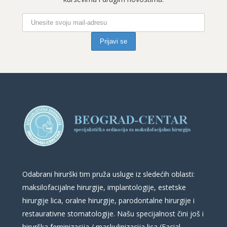
Odabrani hirurški tim pruža usluge iz sledećih oblasti:
maksilofacijalne hirurgije, implantologije, estetske
hirurgije lica, oralne hirurgije, parodontalne hirurgije i
restaurativne stomatologije. Našu specijalnost čini još i
hirurška feminizacija / maskulinizacija lica (Facial