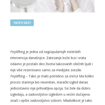
16/01/2021
FEJSLIFTING MOŽE VRATITI
SAT UNAZAD!
Fejslifting je jedna od najpopularnijih estetskih
intervencija današnjice. Zatezanje kože lica i vrata
odavno je postalo deo života takozvanih običnih ljudi i
nije više rezervisano samo za medijske zvezde.
Fejslifting – Tako je malo potrebno za sreću! Ma koliko
proces starenja bio neumitan, starački izgled danas
jednostavno nije prihvatljiva opcija. Svi žele da dobro
izgledaju, a zadovoljstvo izgledom u većini slučajeva
znači i opšte zadovoljstvo sobom. Mladolikost je tako