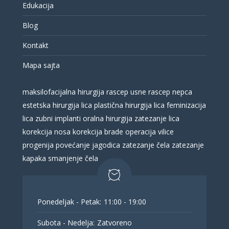
Edukacija
Blog
Kontakt
Mapa sajta
maksilofacijalna hirurgija
rascep usne
rascep nepca
estetska hirurgija lica
plastična hirurgija lica
feminizacija
lica
zubni implanti
oralna hirurgija
zatezanje lica
korekcija nosa
korekcija brade
operacija vilice
progenija
povećanje jagodica
zatezanje čela
zatezanje
kapaka
smanjenje čela
Ponedeljak - Petak:
11:00 - 19:00
Subota - Nedelja:
Zatvoreno