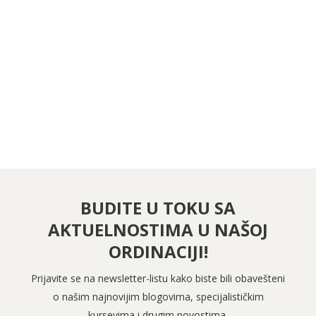
PRATITE NAS NA FEJSBUKU
PRATITE NAS NA INSTAGRAMU
BUDITE U TOKU SA
AKTUELNOSTIMA U NAŠOJ
ORDINACIJI!
Prijavite se na newsletter-listu kako biste bili obavešteni
o našim najnovijim blogovima, specijalističkim
kursevima i drugim novostima.