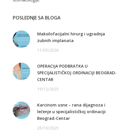
POSLEDNJE SA BLOGA
Maksilofacijalni hirurg i ugradnja
zubnih implanata
11/05/2026
OPERACIJA PODBRATKA U
SPECIJALISTIČKOJ ORDINACIJI BEOGRAD-
CENTAR
19/12/2025
Karcinom usne – rana dijagnoza i
lečenje u specijalističkoj ordinaciji
Beograd-Centar
25/10/2025