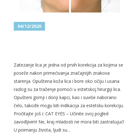
04/12/2020
ZATEZANJE LICA U BORBI
PROTIV ZNAKOVA STAROSTI
Zatezanje lica je jedna od prvih korekcija za kojima se
poseže nakon primećivanja značajnijih znakova
starenja. Opuštena koža lica i bore oko očiju i usana
razlog su za traženje pomoći u estetskoj hirurgiji lica.
Opušteni gornji i donji kapci, kao i suviše naborano
čelo, takođe mogu biti indikacija za estetsku korekciju.
Pročitajte još i: CAT EYES – Učinite svoj pogled
zavodljivim! Ne, kraj mladosti ne mora biti zastrašujuć!
U poimanju života, ljudi su...