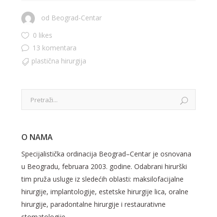
od
Beograd-Centar
0 likes
13 komentara
plastična hirurgija
O NAMA
Specijalistička ordinacija Beograd–Centar je osnovana
u Beogradu, februara 2003. godine. Odabrani hirurški
tim pruža usluge iz sledećih oblasti: maksilofacijalne
hirurgije, implantologije, estetske hirurgije lica, oralne
hirurgije, paradontalne hirurgije i restaurativne
stomatologije.