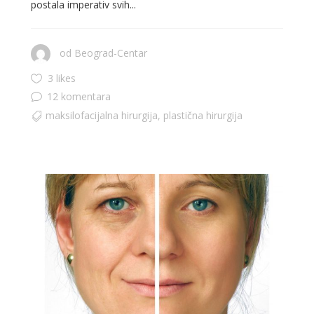
postala imperativ svih...
od
Beograd-Centar
3 likes
12 komentara
maksilofacijalna hirurgija
,
plastična hirurgija