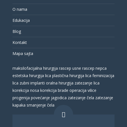
O nama
Edukacija
Blog
Kontakt
Mapa sajta
maksilofacijalna hirurgija
rascep usne
rascep nepca
estetska hirurgija lica
plastična hirurgija lica
feminizacija
lica
zubni implanti
oralna hirurgija
zatezanje lica
korekcija nosa
korekcija brade
operacija vilice
progenija
povećanje jagodica
zatezanje čela
zatezanje
kapaka
smanjenje čela