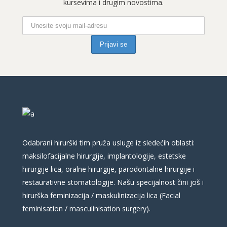
kursevima i drugim novostima.
Odabrani hirurški tim pruža usluge iz sledećih oblasti:
maksilofacijalne hirurgije, implantologije, estetske
hirurgije lica, oralne hirurgije, parodontalne hirurgije i
restaurativne stomatologije. Našu specijalnost čini još i
hirurška feminizacija / maskulinizacija lica (Facial
feminisation / masculinisation surgery).