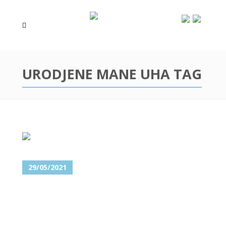
URODJENE MANE UHA TAG
29/05/2021
OPERACIJA UŠIJU –
OTOPLASTIKOM DO UŠNIH
ŠKOLJKI KAKVE STE ODUVEK