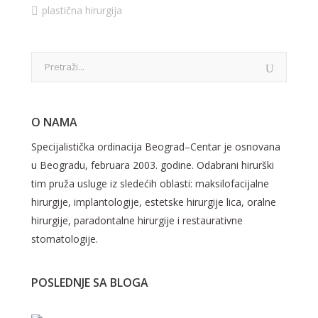
plastična hirurgija
O NAMA
Specijalistička ordinacija Beograd–Centar je osnovana
u Beogradu, februara 2003. godine. Odabrani hirurški
tim pruža usluge iz sledećih oblasti: maksilofacijalne
hirurgije, implantologije, estetske hirurgije lica, oralne
hirurgije, paradontalne hirurgije i restaurativne
stomatologije.
POSLEDNJE SA BLOGA