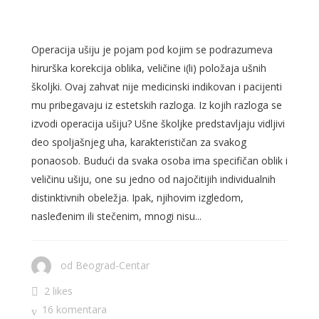
ŽELELI!
Operacija ušiju je pojam pod kojim se podrazumeva
hirurška korekcija oblika, veličine i(li) položaja ušnih
školjki. Ovaj zahvat nije medicinski indikovan i pacijenti
mu pribegavaju iz estetskih razloga. Iz kojih razloga se
izvodi operacija ušiju? Ušne školjke predstavljaju vidljivi
deo spoljašnjeg uha, karakterističan za svakog
ponaosob. Budući da svaka osoba ima specifičan oblik i
veličinu ušiju, one su jedno od najočitijih individualnih
distinktivnih obeležja. Ipak, njihovim izgledom,
nasleđenim ili stečenim, mnogi nisu...
od
Beograd-Centar
2 likes
16 komentara