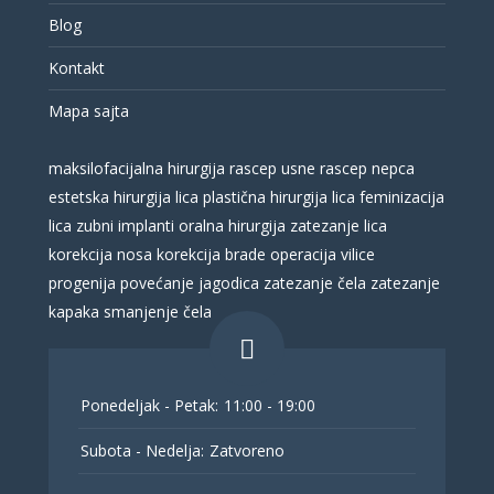
Blog
Kontakt
Mapa sajta
maksilofacijalna hirurgija
rascep usne
rascep nepca
estetska hirurgija lica
plastična hirurgija lica
feminizacija
lica
zubni implanti
oralna hirurgija
zatezanje lica
korekcija nosa
korekcija brade
operacija vilice
progenija
povećanje jagodica
zatezanje čela
zatezanje
kapaka
smanjenje čela
Ponedeljak - Petak:
11:00 - 19:00
Subota - Nedelja:
Zatvoreno