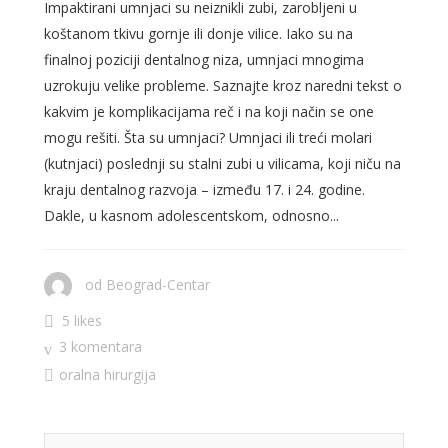
Impaktirani umnjaci su neiznikli zubi, zarobljeni u
koštanom tkivu gornje ili donje vilice. Iako su na
finalnoj poziciji dentalnog niza, umnjaci mnogima
uzrokuju velike probleme. Saznajte kroz naredni tekst o
kakvim je komplikacijama reč i na koji način se one
mogu rešiti. Šta su umnjaci? Umnjaci ili treći molari
(kutnjaci) poslednji su stalni zubi u vilicama, koji niču na
kraju dentalnog razvoja – između 17. i 24. godine.
Dakle, u kasnom adolescentskom, odnosno...
od
Beograd-Centar
5 likes
3 komentara
oralna hirurgija