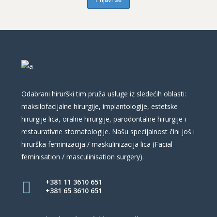
Odabrani hirurški tim pruža usluge iz sledećih oblasti:
maksilofacijalne hirurgije, implantologije, estetske
hirurgije lica, oralne hirurgije, parodontalne hirurgije i
restaurativne stomatologije. Našu specijalnost čini još i
hirurška feminizacija / maskulinizacija lica (Facial
feminisation / masculinisation surgery).
+381 11 3610 651
+381 65 3610 651