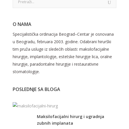
O NAMA
Specijalistička ordinacija Beograd–Centar je osnovana
u Beogradu, februara 2003. godine. Odabrani hirurški
tim pruža usluge iz sledećih oblasti: maksilofacijalne
hirurgije, implantologije, estetske hirurgije lica, oralne
hirurgije, paradontalne hirurgije i restaurativne
stomatologije.
POSLEDNJE SA BLOGA
Maksilofacijalni hirurg i ugradnja
zubnih implanata