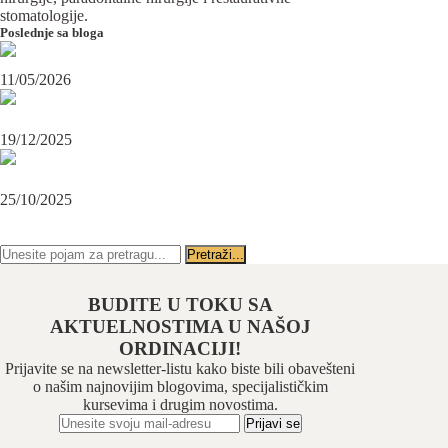
stomatologije.
Poslednje sa bloga
Maksilofacijalni hirurg i ugradnja zubnih implanata
11/05/2026
OPERACIJA PODBRATKA U SPECIJALISTIČKOJ ORDINACIJI
BEOGRAD-CENTAR
19/12/2025
Karcinom usne – rana dijagnoza i lečenje u specijalističkoj ordinaciji
Beograd-Centar
25/10/2025
PRATITE NAS NA FEJSBUKU
PRATITE NAS NA INSTAGRAMU
BUDITE U TOKU SA
AKTUELNOSTIMA U NAŠOJ
ORDINACIJI!
Prijavite se na newsletter-listu kako biste bili obavešteni
o našim najnovijim blogovima, specijalističkim
kursevima i drugim novostima.