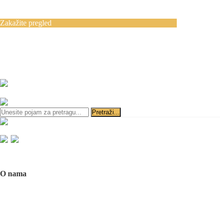
Blog
Kontakt
Zakažite pregled
Zakazivanje pregleda se vrši svakog radnog
dana, 11–19 č., putem telefona:
+381 11 3610
651
i
+381 65 3610 651
ili slanjem pitanja na imejl-adresu:
implantdentalvideo@gmail.com
Početna
O nama
O nama
Naš tim
Politika Privatnosti
Utisci pacijenata
Mediji o nama