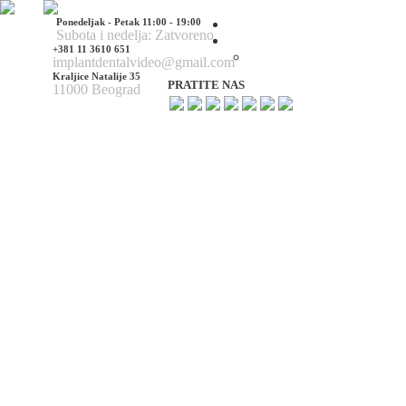
Ponedeljak - Petak 11:00 - 19:00
Početna
Subota i nedelja: Zatvoreno
O nama
+381 11 3610 651
O nama
implantdentalvideo@gmail.com
Kraljice Natalije 35
PRATITE NAS
11000 Beograd
Naš tim
Politika Privatnosti
Utisci pacijenata
Mediji o nama
Hirurške Intervencije
Maksilofacijalna hirurgija
Deformacije lica i vilica
Prelomi kostiju lica i vilica
Rascep usne i nepca
Tumori glave i vrata
Ciste vilica
Ciste vrata
Oboljenja viličnog zgloba
Estetska (plastična) hirurgija lica
Korekcija nosa
Korekcija brade
Povećanje / smanjenje jagodica
Korekcija ušiju