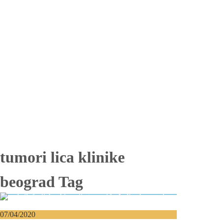
Totalna bezubost
Proteza na implantima
Nadogradnja kosti
Lateralizacija nerva
Sinus lift
Oralna hirurgija
Vađenje impaktiranih zuba
Resekcija korena zuba
Operacija viličnih cista
Replantacija zuba
Transplantacija zuba
Hirurgija maksilarnog sinusa
Česta pitanja
Edukacija
Blog
Kontakt
tumori lica klinike
beograd Tag
07/04/2020