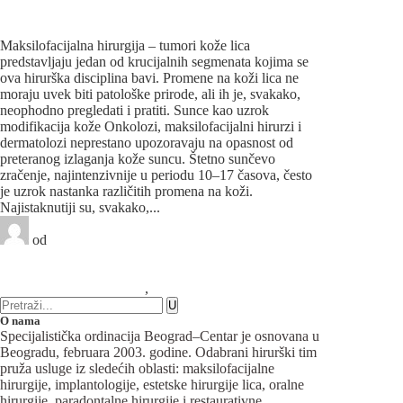
Maksilofacijalna hirurgija – Tumori kože
lica
Maksilofacijalna hirurgija – tumori kože lica
predstavljaju jedan od krucijalnih segmenata kojima se
ova hirurška disciplina bavi. Promene na koži lica ne
moraju uvek biti patološke prirode, ali ih je, svakako,
neophodno pregledati i pratiti. Sunce kao uzrok
modifikacija kože Onkolozi, maksilofacijalni hirurzi i
dermatolozi neprestano upozoravaju na opasnost od
preteranog izlaganja kože suncu. Štetno sunčevo
zračenje, najintenzivnije u periodu 10–17 časova, često
je uzrok nastanka različitih promena na koži.
Najistaknutiji su, svakako,...
od
Beograd-Centar
0 likes
12 komentara
Maksilofacijalna hirurgija
,
Plastična hirurgija
O nama
Specijalistička ordinacija Beograd–Centar je osnovana u
Beogradu, februara 2003. godine. Odabrani hirurški tim
pruža usluge iz sledećih oblasti: maksilofacijalne
hirurgije, implantologije, estetske hirurgije lica, oralne
hirurgije, paradontalne hirurgije i restaurativne