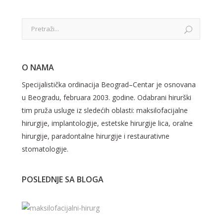
O NAMA
Specijalistička ordinacija Beograd–Centar je osnovana
u Beogradu, februara 2003. godine. Odabrani hirurški
tim pruža usluge iz sledećih oblasti: maksilofacijalne
hirurgije, implantologije, estetske hirurgije lica, oralne
hirurgije, paradontalne hirurgije i restaurativne
stomatologije.
POSLEDNJE SA BLOGA