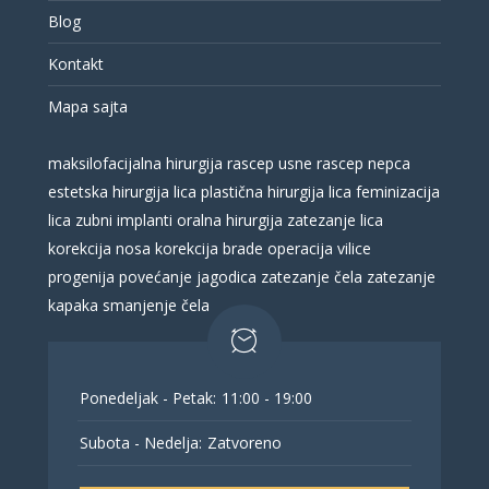
Blog
Kontakt
Mapa sajta
maksilofacijalna hirurgija
rascep usne
rascep nepca
estetska hirurgija lica
plastična hirurgija lica
feminizacija
lica
zubni implanti
oralna hirurgija
zatezanje lica
korekcija nosa
korekcija brade
operacija vilice
progenija
povećanje jagodica
zatezanje čela
zatezanje
kapaka
smanjenje čela
Ponedeljak - Petak:
11:00 - 19:00
Subota - Nedelja:
Zatvoreno