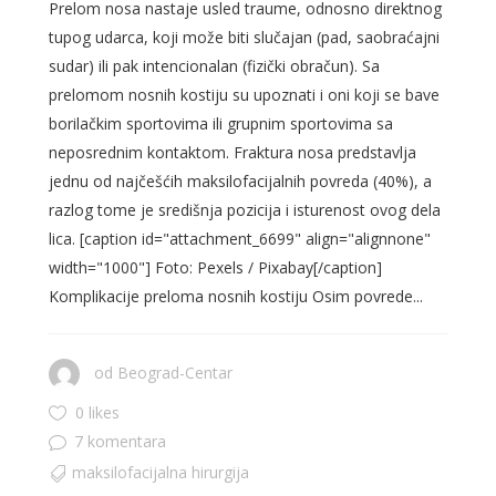
Prelom nosa nastaje usled traume, odnosno direktnog
tupog udarca, koji može biti slučajan (pad, saobraćajni
sudar) ili pak intencionalan (fizički obračun). Sa
prelomom nosnih kostiju su upoznati i oni koji se bave
borilačkim sportovima ili grupnim sportovima sa
neposrednim kontaktom. Fraktura nosa predstavlja
jednu od najčešćih maksilofacijalnih povreda (40%), a
razlog tome je središnja pozicija i isturenost ovog dela
lica. [caption id="attachment_6699" align="alignnone"
width="1000"] Foto: Pexels / Pixabay[/caption]
Komplikacije preloma nosnih kostiju Osim povrede...
od
Beograd-Centar
0 likes
7 komentara
maksilofacijalna hirurgija