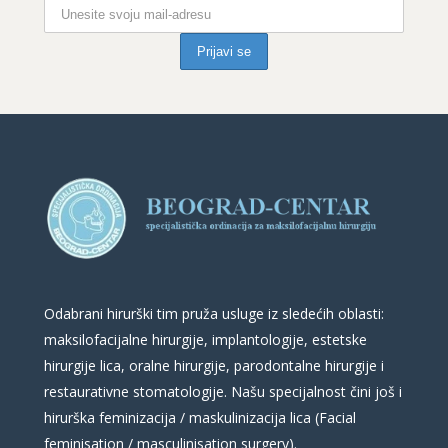
Odabrani hirurški tim pruža usluge iz sledećih oblasti:
maksilofacijalne hirurgije, implantologije, estetske
hirurgije lica, oralne hirurgije, parodontalne hirurgije i
restaurativne stomatologije. Našu specijalnost čini još i
hirurška feminizacija / maskulinizacija lica (Facial
feminisation / masculinisation surgery).