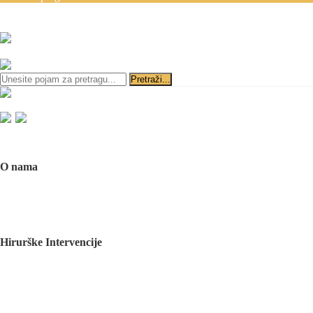
Zakazivanje pregleda se v
ili
Početna
O nama
O nama
Naš tim
Politika Privatnosti
Utisci pacijenata
Mediji o nama
Hirurške Intervencije
Maksilofacijalna hirurgija
Deformacije lica i vilica
Prelomi kostiju lica i vilica
Rascep usne i nepca
Tumori glave i vrata