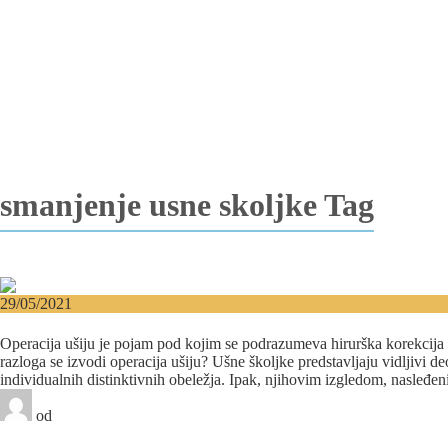
Vađenje impaktiranih zuba
Resekcija korena zuba
Operacija viličnih cista
Replantacija zuba
Transplantacija zuba
Hirurgija maksilarnog sinusa
Česta pitanja
Edukacija
Blog
Kontakt
smanjenje usne skoljke Tag
29/05/2021
Operacija ušiju – Otoplastikom do ušnih školjki kakve 
Operacija ušiju je pojam pod kojim se podrazumeva hirurška korekcija obl
razloga se izvodi operacija ušiju? Ušne školjke predstavljaju vidljivi d
individualnih distinktivnih obeležja. Ipak, njihovim izgledom, nasleđeni
od
Beograd-Centar
2 likes