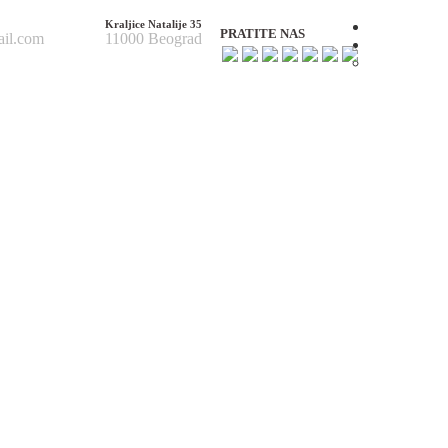
Kraljice Natalije 35
Početna
PRATITE NAS
ail.com
11000 Beograd
O nama
O nama