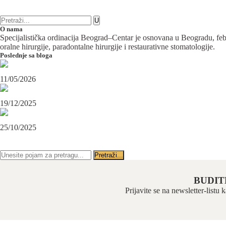
16 komentara
Plastična hirurgija
O nama
Specijalistička ordinacija Beograd–Centar je osnovana u Beogradu, februa
oralne hirurgije, paradontalne hirurgije i restaurativne stomatologije.
Poslednje sa bloga
Maksilofacijalni hirurg i ugradnja zubnih implanata
11/05/2026
OPERACIJA PODBRATKA U SPECIJALISTIČKOJ ORDINACIJI BEOGRAD-CENTAR
19/12/2025
Karcinom usne – rana dijagnoza i lečenje u specijalističkoj ordinaciji Beograd-Centar
25/10/2025
PRATITE NAS NA FEJSBUKU
PRATITE NAS NA INSTAGRAMU
BUDIT
Prijavite se na newsletter-listu