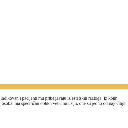
indikovan i pacijenti mu pribegavaju iz estetskih razloga. Iz kojih
osoba ima specifičan oblik i veličinu ušiju, one su jedno od najočitijih