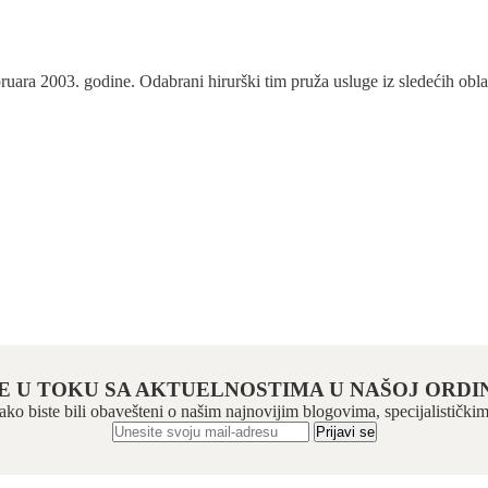
ra 2003. godine. Odabrani hirurški tim pruža usluge iz sledećih oblasti:
E U TOKU SA AKTUELNOSTIMA U NAŠOJ ORDIN
 kako biste bili obavešteni o našim najnovijim blogovima, specijalistič