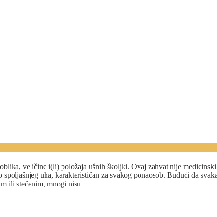
ste oduvek želeli!
ika, veličine i(li) položaja ušnih školjki. Ovaj zahvat nije medicinski 
eo spoljašnjeg uha, karakterističan za svakog ponaosob. Budući da svaka 
m ili stečenim, mnogi nisu...