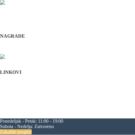
Odabrani hirurški tim pruža usluge iz sledećih oblasti: maksilofacijalne h
i hirurška feminizacija / maskulinizacija lica (Facial feminisation / masc
+381 11 3610 651
+381 65 3610 651
implantdentalvideo@gmail.com
NAGRADE
Complications in implant dentistry
Stomatološka komora Srbije
LINKOVI
Početna
O nama
Edukacija
Blog
Kontakt
Mapa sajta
maksilofacijalna hirurgija
rascep usne
rascep nepca
estetska hirurgija li
progenija
povećanje jagodica
zatezanje čela
zatezanje kapaka
smanjenj
Ponedeljak - Petak:
11:00 - 19:00
Subota - Nedelja:
Zatvoreno
Zakažite pregled