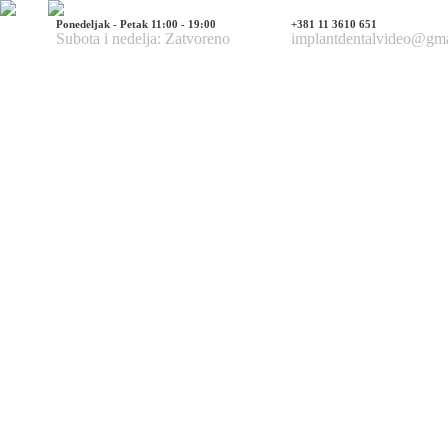
Ponedeljak - Petak 11:00 - 19:00
+381 11 3610 651
Subota i nedelja: Zatvoreno
implantdentalvideo@gm
Naš tim
Politika Privatnosti
Utisci pacijenata
Mediji o nama
Hirurške Intervencije
Maksilofacijalna hirurgija
Deformacije lica i vilica
Prelomi kostiju lica i vilica
Rascep usne i nepca
Tumori glave i vrata
Ciste vilica
Ciste vrata
Oboljenja viličnog zgloba
Estetska (plastična) hirurgija lica
Korekcija nosa
Korekcija brade
Povećanje / smanjenje jagodica
Korekcija ušiju
Korekcija očnih kapaka
Zatezanje čela i podizanje obrva
Zatezanje kože lica