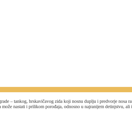
septorinoplastici!
grade – tankog, hrskavičavog zida koji nosnu duplju i predvorje nosa r
na može nastati i prilikom porođaja, odnosno u najranijem detinjstvu, al