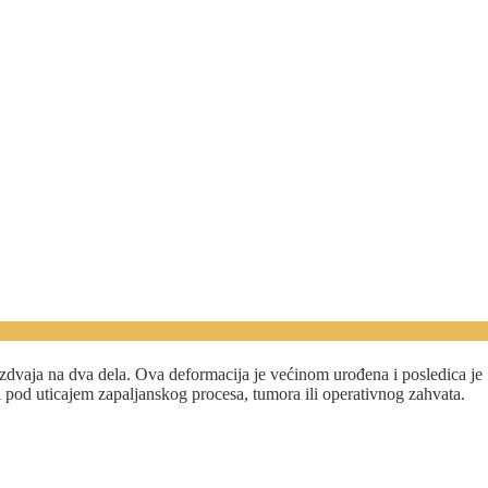
azdvaja na dva dela. Ova deformacija je većinom urođena i posledica je
i i pod uticajem zapaljanskog procesa, tumora ili operativnog zahvata.