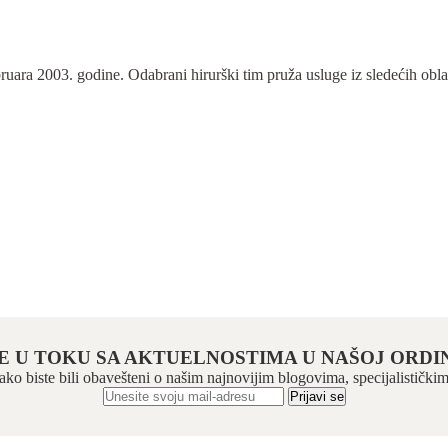
ra 2003. godine. Odabrani hirurški tim pruža usluge iz sledećih oblasti:
E U TOKU SA AKTUELNOSTIMA U NAŠOJ ORDIN
 kako biste bili obavešteni o našim najnovijim blogovima, specijalistič