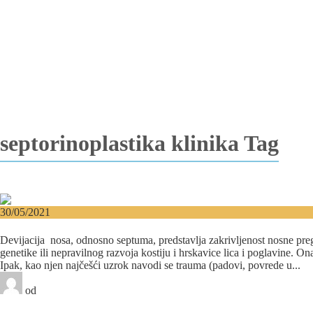
Vađenje impaktiranih zuba
Resekcija korena zuba
Operacija viličnih cista
Replantacija zuba
Transplantacija zuba
Hirurgija maksilarnog sinusa
Česta pitanja
Edukacija
Blog
Kontakt
septorinoplastika klinika Tag
30/05/2021
Dijagnostikovana vam je devijacija nosa? Rešenje je u 
Devijacija nosa, odnosno septuma, predstavlja zakrivljenost nosne pre
genetike ili nepravilnog razvoja kostiju i hrskavice lica i poglavine. O
Ipak, kao njen najčešći uzrok navodi se trauma (padovi, povrede u...
od
Beograd-Centar
0 likes