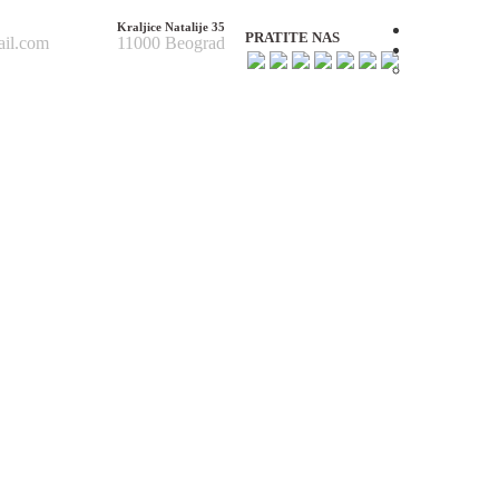
Kraljice Natalije 35
Početna
PRATITE NAS
ail.com
11000 Beograd
O nama
O nama