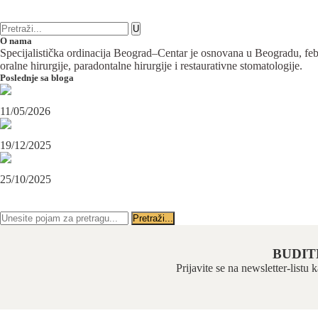
6 komentara
Plastična hirurgija
O nama
Specijalistička ordinacija Beograd–Centar je osnovana u Beogradu, februa
oralne hirurgije, paradontalne hirurgije i restaurativne stomatologije.
Poslednje sa bloga
Maksilofacijalni hirurg i ugradnja zubnih implanata
11/05/2026
OPERACIJA PODBRATKA U SPECIJALISTIČKOJ ORDINACIJI BEOGRAD-CENTAR
19/12/2025
Karcinom usne – rana dijagnoza i lečenje u specijalističkoj ordinaciji Beograd-Centar
25/10/2025
PRATITE NAS NA FEJSBUKU
PRATITE NAS NA INSTAGRAMU
BUDIT
Prijavite se na newsletter-listu