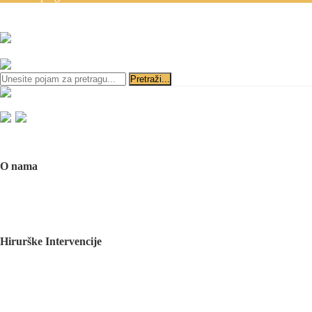
Zakazivanje pregleda se v
ili
Početna
O nama
O nama
Naš tim
Politika Privatnosti
Utisci pacijenata
Mediji o nama
Hirurške Intervencije
Maksilofacijalna hirurgija
Deformacije lica i vilica
Prelomi kostiju lica i vilica
Rascep usne i nepca
Tumori glave i vrata