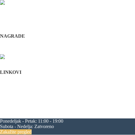
Odabrani hirurški tim pruža usluge iz sledećih oblasti: maksilofacijalne h
i hirurška feminizacija / maskulinizacija lica (Facial feminisation / masc
+381 11 3610 651
+381 65 3610 651
implantdentalvideo@gmail.com
NAGRADE
Complications in implant dentistry
Stomatološka komora Srbije
LINKOVI
Početna
O nama
Edukacija
Blog
Kontakt
Mapa sajta
maksilofacijalna hirurgija
rascep usne
rascep nepca
estetska hirurgija li
progenija
povećanje jagodica
zatezanje čela
zatezanje kapaka
smanjenj
Ponedeljak - Petak:
11:00 - 19:00
Subota - Nedelja:
Zatvoreno
Zakažite pregled