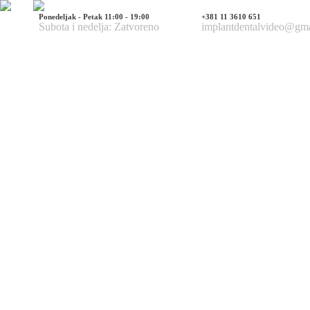
Ponedeljak - Petak 11:00 - 19:00
+381 11 3610 651
Subota i nedelja: Zatvoreno
implantdentalvideo@gm
Naš tim
Politika Privatnosti
Utisci pacijenata
Mediji o nama
Hirurške Intervencije
Maksilofacijalna hirurgija
Deformacije lica i vilica
Prelomi kostiju lica i vilica
Rascep usne i nepca
Tumori glave i vrata
Ciste vilica
Ciste vrata
Oboljenja viličnog zgloba
Estetska (plastična) hirurgija lica
Korekcija nosa
Korekcija brade
Povećanje / smanjenje jagodica
Korekcija ušiju
Korekcija očnih kapaka
Zatezanje čela i podizanje obrva
Zatezanje kože lica