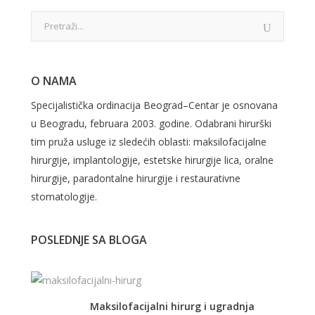
O NAMA
Specijalistička ordinacija Beograd–Centar je osnovana
u Beogradu, februara 2003. godine. Odabrani hirurški
tim pruža usluge iz sledećih oblasti: maksilofacijalne
hirurgije, implantologije, estetske hirurgije lica, oralne
hirurgije, paradontalne hirurgije i restaurativne
stomatologije.
POSLEDNJE SA BLOGA
Maksilofacijalni hirurg i ugradnja