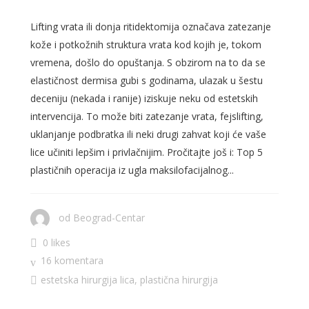
Lifting vrata ili donja ritidektomija označava zatezanje
kože i potkožnih struktura vrata kod kojih je, tokom
vremena, došlo do opuštanja. S obzirom na to da se
elastičnost dermisa gubi s godinama, ulazak u šestu
deceniju (nekada i ranije) iziskuje neku od estetskih
intervencija. To može biti zatezanje vrata, fejslifting,
uklanjanje podbratka ili neki drugi zahvat koji će vaše
lice učiniti lepšim i privlačnijim. Pročitajte još i: Top 5
plastičnih operacija iz ugla maksilofacijalnog...
od
Beograd-Centar
0 likes
16 komentara
estetska hirurgija lica
,
plastična hirurgija