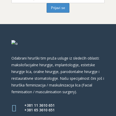
Odabrani hirurški tim pruža usluge iz sledećih oblasti:
maksilofacijalne hirurgije, implantologije, estetske
hirurgije lica, oralne hirurgije, parodontalne hirurgije i
restaurativne stomatologije. Našu specijalnost čini još i
hirurška feminizacija / maskulinizacija lica (Facial
feminisation / masculinisation surgery).
+381 11 3610 651
+381 65 3610 651