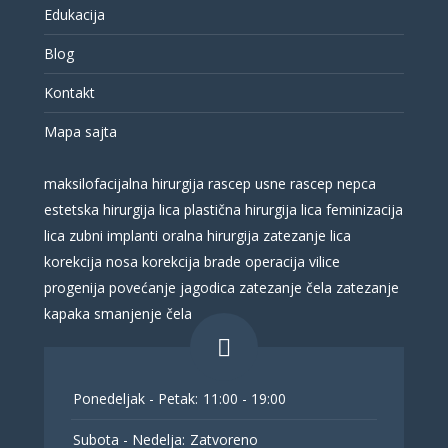
Edukacija
Blog
Kontakt
Mapa sajta
maksilofacijalna hirurgija
rascep usne
rascep nepca
estetska hirurgija lica
plastična hirurgija lica
feminizacija
lica
zubni implanti
oralna hirurgija
zatezanje lica
korekcija nosa
korekcija brade
operacija vilice
progenija
povećanje jagodica
zatezanje čela
zatezanje
kapaka
smanjenje čela
Ponedeljak - Petak:
11:00 - 19:00
Subota - Nedelja:
Zatvoreno