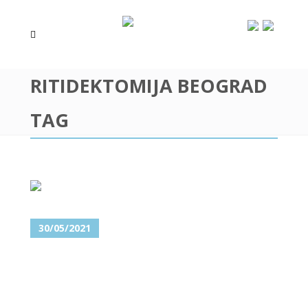
RITIDEKTOMIJA BEOGRAD
TAG
30/05/2021
LIFTING VRATA – JESTE LI U
PRAVIM GODINAMA ZA OVU
ESTETSKU KOREKCIJU?