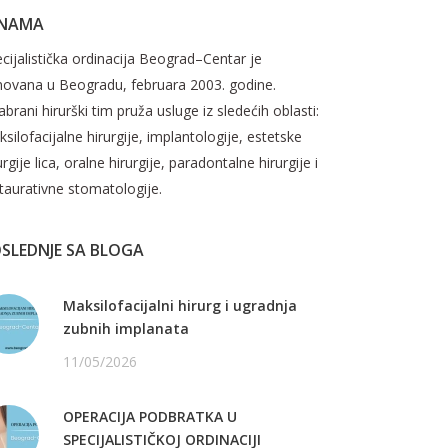
 NAMA
cijalistička ordinacija Beograd–Centar je
novana u Beogradu, februara 2003. godine.
brani hirurški tim pruža usluge iz sledećih oblasti:
silofacijalne hirurgije, implantologije, estetske
urgije lica, oralne hirurgije, paradontalne hirurgije i
taurativne stomatologije.
SLEDNJE SA BLOGA
Maksilofacijalni hirurg i ugradnja
zubnih implanata
11/05/2026
OPERACIJA PODBRATKA U
SPECIJALISTIČKOJ ORDINACIJI