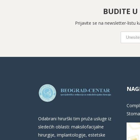
BUDITE U
Prijavite se na newsletter-listu
NAG
Compli
Stomat
Odabrani hirurški tim pruža usluge iz
sledećih oblasti: maksilofacijalne
hirurgije, implantologije, estetske