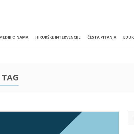
MEDIJI O NAMA
HIRURŠKE INTERVENCIJE
ČESTA PITANJA
EDUK
k - Petak 11:00 - 19:00
+381 11 3610 651
nedelja: Zatvoreno
implantdentalvideo@gmail.com
 TAG