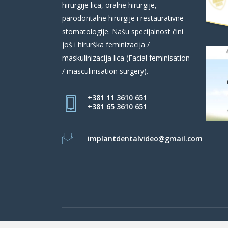
hirurgije lica, oralne hirurgije,
parodontalne hirurgije i restaurativne
stomatologije. Našu specijalnost čini
još i hirurška feminizacija /
maskulinizacija lica (Facial feminisation
/ masculinisation surgery).
+381 11 3610 651
+381 65 3610 651
implantdentalvideo@gmail.com
Beograd Centar