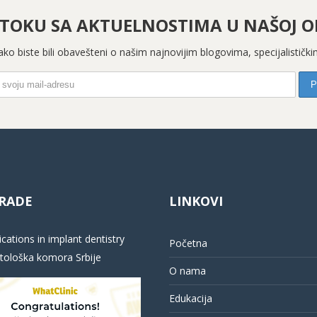
 TOKU SA AKTUELNOSTIMA U NAŠOJ OR
 kako biste bili obavešteni o našim najnovijim blogovima, specijalistič
RADE
LINKOVI
cations in implant dentistry
Početna
ološka komora Srbije
O nama
Edukacija