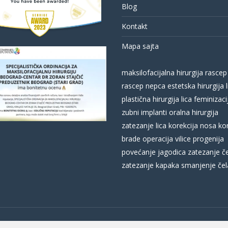
Blog
Kontakt
Mapa sajta
maksilofacijalna hirurgija
rascep
rascep nepca
estetska hirurgija l
plastična hirurgija lica
feminizacij
zubni implanti
oralna hirurgija
zatezanje lica
korekcija nosa
ko
brade
operacija vilice
progenija
povećanje jagodica
zatezanje č
zatezanje kapaka
smanjenje čel