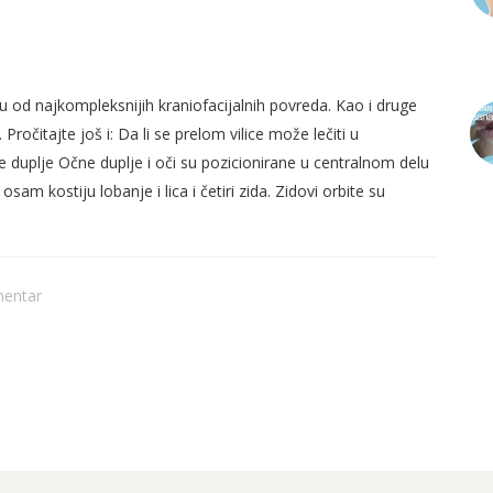
LJE)
 od najkompleksnijih kraniofacijalnih povreda. Kao i druge
ročitajte još i: Da li se prelom vilice može lečiti u
 duplje Očne duplje i oči su pozicionirane u centralnom delu
am kostiju lobanje i lica i četiri zida. Zidovi orbite su
PR
mentar
PR