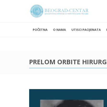
POČETNA
O NAMA
UTISCI PACIJENATA
Ponedelja
Subota i 
PRELOM ORBITE HIRURG