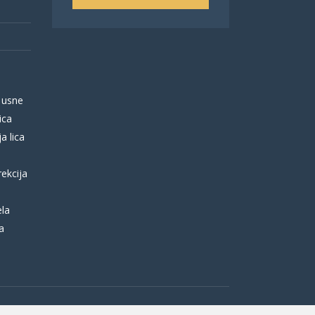
 usne
ica
a lica
rekcija
ela
a