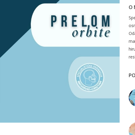
O
Spe
os
Oda
mak
hir
res
PO