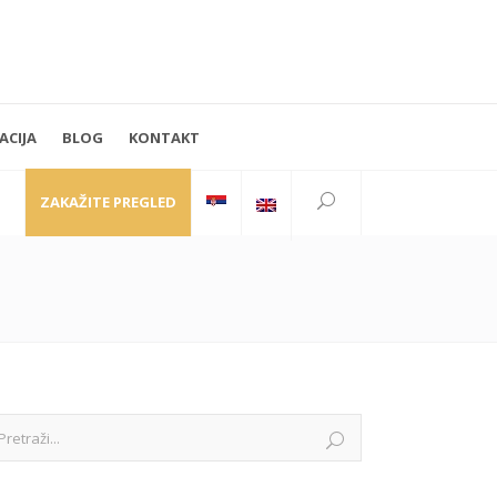
ACIJA
BLOG
KONTAKT
PRATITE NAS
Kraljice Natalije 35
11000 Beograd
ZAKAŽITE PREGLED