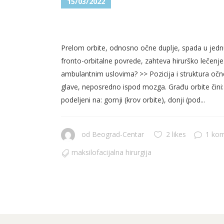
15/03/2022
PRELOM ORBITE (OČNE DUP
Prelom orbite, odnosno očne duplje, spada u jednu
fronto-orbitalne povrede, zahteva hirurško lečenje. P
ambulantnim uslovima? >> Pozicija i struktura očne
glave, neposredno ispod mozga. Građu orbite čini: os
podeljeni na: gornji (krov orbite), donji (pod...
od
Beograd-Centar
2 likes
1 ko
maksilofacijalna hirurgija