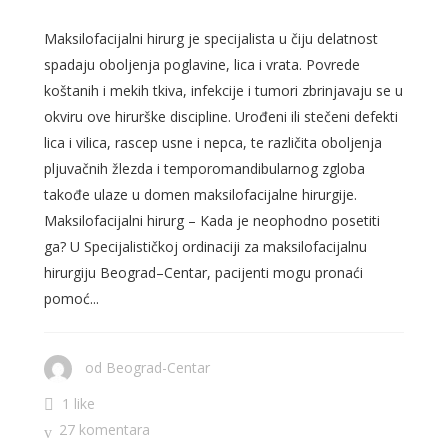
Maksilofacijalni hirurg je specijalista u čiju delatnost
spadaju oboljenja poglavine, lica i vrata. Povrede
koštanih i mekih tkiva, infekcije i tumori zbrinjavaju se u
okviru ove hirurške discipline. Urođeni ili stečeni defekti
lica i vilica, rascep usne i nepca, te različita oboljenja
pljuvačnih žlezda i temporomandibularnog zgloba
takođe ulaze u domen maksilofacijalne hirurgije.
Maksilofacijalni hirurg – Kada je neophodno posetiti
ga? U Specijalističkoj ordinaciji za maksilofacijalnu
hirurgiju Beograd–Centar, pacijenti mogu pronaći
pomoć...
od
Beograd-Centar
1 like
27 komentara