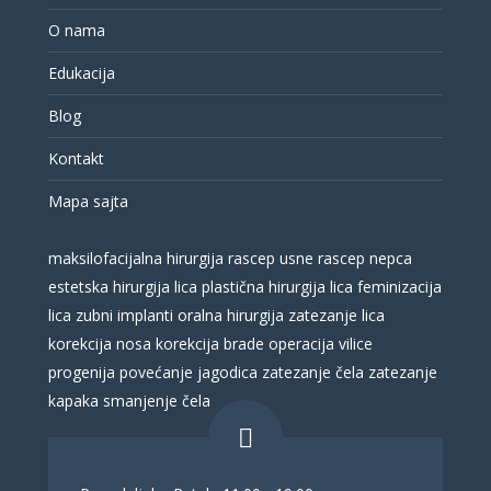
O nama
Edukacija
Blog
Kontakt
Mapa sajta
maksilofacijalna hirurgija
rascep usne
rascep nepca
estetska hirurgija lica
plastična hirurgija lica
feminizacija
lica
zubni implanti
oralna hirurgija
zatezanje lica
korekcija nosa
korekcija brade
operacija vilice
progenija
povećanje jagodica
zatezanje čela
zatezanje
kapaka
smanjenje čela