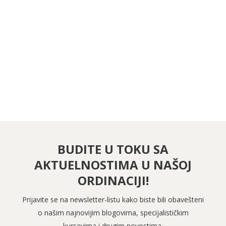
PRATITE NAS NA FEJSBUKU
PRATITE NAS NA INSTAGRAMU
BUDITE U TOKU SA
AKTUELNOSTIMA U NAŠOJ
ORDINACIJI!
Prijavite se na newsletter-listu kako biste bili obavešteni
o našim najnovijim blogovima, specijalističkim
kursevima i drugim novostima.