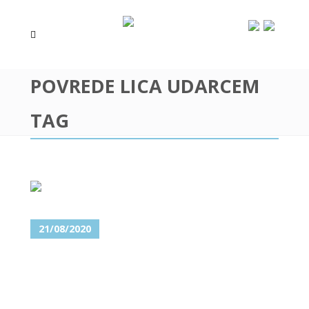
POVREDE LICA UDARCEM
TAG
21/08/2020
MAKSILOFACIJALNI HIRURG I
ZBRINJAVANJE DEFORMACIJA
LICA I VILICA