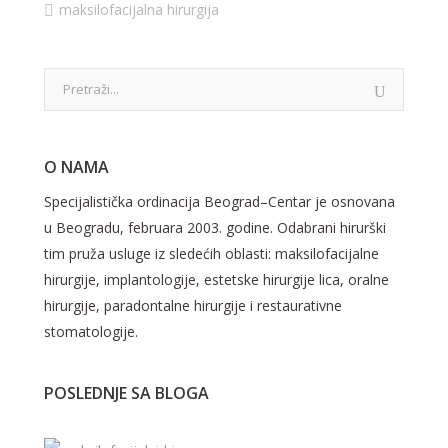
maksilofacijalna hirurgija
O NAMA
Specijalistička ordinacija Beograd–Centar je osnovana
u Beogradu, februara 2003. godine. Odabrani hirurški
tim pruža usluge iz sledećih oblasti: maksilofacijalne
hirurgije, implantologije, estetske hirurgije lica, oralne
hirurgije, paradontalne hirurgije i restaurativne
stomatologije.
POSLEDNJE SA BLOGA