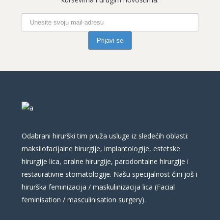
Odabrani hirurški tim pruža usluge iz sledećih oblasti:
maksilofacijalne hirurgije, implantologije, estetske
hirurgije lica, oralne hirurgije, parodontalne hirurgije i
restaurativne stomatologije. Našu specijalnost čini još i
hirurška feminizacija / maskulinizacija lica (Facial
feminisation / masculinisation surgery).