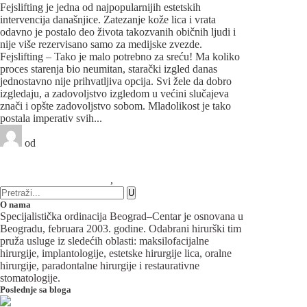
Fejslifting je jedna od najpopularnijih estetskih
intervencija današnjice. Zatezanje kože lica i vrata
odavno je postalo deo života takozvanih običnih ljudi i
nije više rezervisano samo za medijske zvezde.
Fejslifting – Tako je malo potrebno za sreću! Ma koliko
proces starenja bio neumitan, starački izgled danas
jednostavno nije prihvatljiva opcija. Svi žele da dobro
izgledaju, a zadovoljstvo izgledom u većini slučajeva
znači i opšte zadovoljstvo sobom. Mladolikost je tako
postala imperativ svih...
od
Beograd-Centar
3 likes
12 komentara
Maksilofacijalna hirurgija
,
Plastična hirurgija
O nama
Specijalistička ordinacija Beograd–Centar je osnovana u
Beogradu, februara 2003. godine. Odabrani hirurški tim
pruža usluge iz sledećih oblasti: maksilofacijalne
hirurgije, implantologije, estetske hirurgije lica, oralne
hirurgije, paradontalne hirurgije i restaurativne
stomatologije.
Poslednje sa bloga