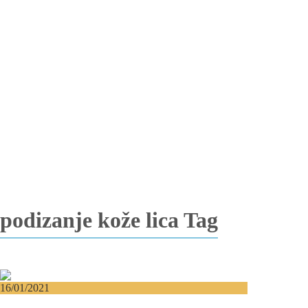
Totalna bezubost
Proteza na implantima
Nadogradnja kosti
Lateralizacija nerva
Sinus lift
Oralna hirurgija
Vađenje impaktiranih zuba
Resekcija korena zuba
Operacija viličnih cista
Replantacija zuba
Transplantacija zuba
Hirurgija maksilarnog sinusa
Česta pitanja
Edukacija
Blog
Kontakt
podizanje kože lica Tag
16/01/2021
Fejslifting može vratiti sat unazad!