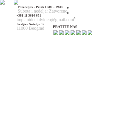
Ponedeljak - Petak 11:00 - 19:00
Početna
Subota i nedelja: Zatvoreno
O nama
+381 11 3610 651
O nama
implantdentalvideo@gmail.com
Kraljice Natalije 35
PRATITE NAS
11000 Beograd
Naš tim
Politika Privatnosti
Utisci pacijenata
Mediji o nama
Hirurške Intervencije
Maksilofacijalna hirurgija
Deformacije lica i vilica
Prelomi kostiju lica i vilica
Rascep usne i nepca
Tumori glave i vrata
Ciste vilica
Ciste vrata
Oboljenja viličnog zgloba
Estetska (plastična) hirurgija lica
Korekcija nosa
Korekcija brade
Povećanje / smanjenje jagodica
Korekcija ušiju