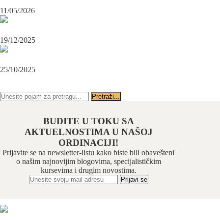
Maksilofacijalni hirurg i ugradnja zubnih implanata
11/05/2026
OPERACIJA PODBRATKA U SPECIJALISTIČKOJ ORDINACIJI
BEOGRAD-CENTAR
19/12/2025
Karcinom usne – rana dijagnoza i lečenje u specijalističkoj ordinaciji
Beograd-Centar
25/10/2025
PRATITE NAS NA FEJSBUKU
PRATITE NAS NA INSTAGRAMU
BUDITE U TOKU SA
AKTUELNOSTIMA U NAŠOJ
ORDINACIJI!
Prijavite se na newsletter-listu kako biste bili obavešteni
o našim najnovijim blogovima, specijalističkim
kursevima i drugim novostima.
Odabrani hirurški tim pruža usluge iz sledećih oblasti: