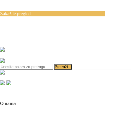
Blog
Kontakt
Zakažite pregled
Zakazivanje pregleda se vrši svakog radnog
dana, 11–19 č., putem telefona:
+381 11 3610
651
i
+381 65 3610 651
ili slanjem pitanja na imejl-adresu:
implantdentalvideo@gmail.com
Početna
O nama
O nama
Naš tim
Politika Privatnosti
Utisci pacijenata
Mediji o nama