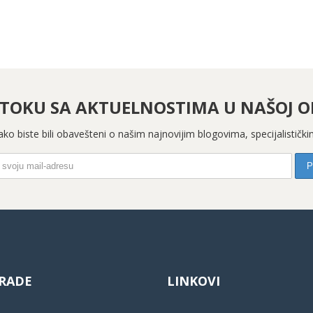
 TOKU SA AKTUELNOSTIMA U NAŠOJ OR
 kako biste bili obavešteni o našim najnovijim blogovima, specijalistič
RADE
LINKOVI