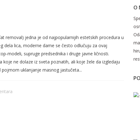
O
UČETA OBRAZA – LAKO DO
Spe
CA!
os
Oda
at removal) jedna je od najpopularnijih estetskih procedura u
mak
njeg dela lica, moderne dame se često odlučuju za ovaj
hir
top-modeli, supruge predsednika i druge javne ličnosti.
res
 koje ne dolaze iz sveta poznatih, ali koje žele da izgledaju
pojmom uklanjanje masnog jastučeta...
PO
entara