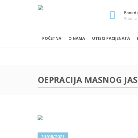
Ponedel
Subota 
POČETNA
O NAMA
UTISCI PACIJENATA
OEPRACIJA MASNOG JA
31/08/2021