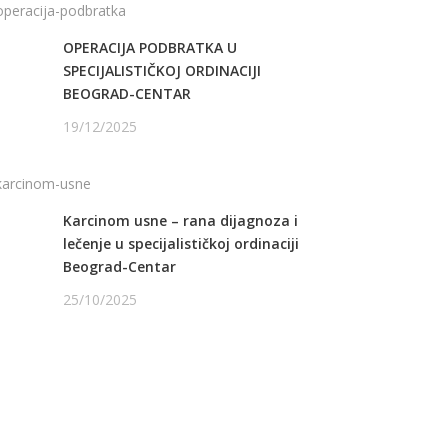
OPERACIJA PODBRATKA U
SPECIJALISTIČKOJ ORDINACIJI
BEOGRAD-CENTAR
19/12/2025
Karcinom usne – rana dijagnoza i
lečenje u specijalističkoj ordinaciji
Beograd-Centar
25/10/2025
ATITE NAS NA FEJSBUKU
ATITE NAS NA INSTAGRAMU