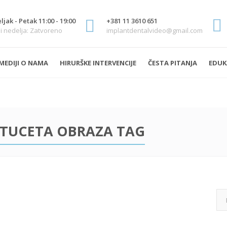
jak - Petak 11:00 - 19:00
+381 11 3610 651
i nedelja: Zatvoreno
implantdentalvideo@gmail.com
MEDIJI O NAMA
HIRURŠKE INTERVENCIJE
ČESTA PITANJA
EDUK
STUCETA OBRAZA TAG