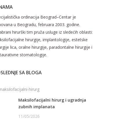
 NAMA
cijalistička ordinacija Beograd–Centar je
novana u Beogradu, februara 2003. godine.
brani hirurški tim pruža usluge iz sledećih oblasti:
silofacijalne hirurgije, implantologije, estetske
urgije lica, oralne hirurgije, paradontalne hirurgije i
taurativne stomatologije.
SLEDNJE SA BLOGA
Maksilofacijalni hirurg i ugradnja
zubnih implanata
11/05/2026