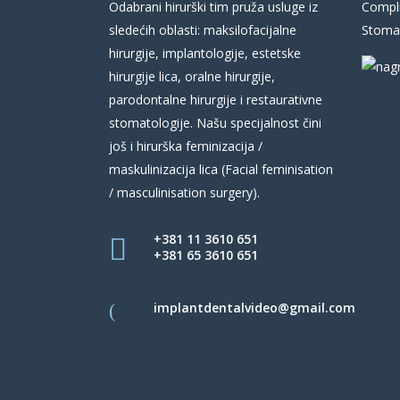
Odabrani hirurški tim pruža usluge iz
Compli
sledećih oblasti: maksilofacijalne
Stomat
hirurgije, implantologije, estetske
hirurgije lica, oralne hirurgije,
parodontalne hirurgije i restaurativne
stomatologije. Našu specijalnost čini
još i hirurška feminizacija /
maskulinizacija lica (Facial feminisation
/ masculinisation surgery).
+381 11 3610 651
+381 65 3610 651
implantdentalvideo@gmail.com