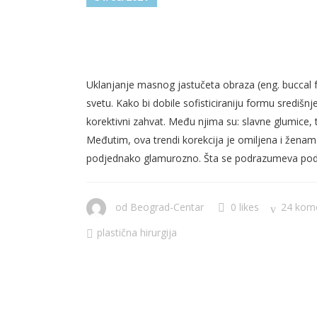
UKLANJANJE MASNOG JAST
ELEGANTNIJIH KONTURA LI
Uklanjanje masnog jastučeta obraza (eng. buccal f
svetu. Kako bi dobile sofisticiraniju formu središ
korektivni zahvat. Među njima su: slavne glumice, 
Međutim, ova trendi korekcija je omiljena i ženama
podjednako glamurozno. Šta se podrazumeva pod 
od
Beograd-Centar
0 likes
24 kom
plastična hirurgija