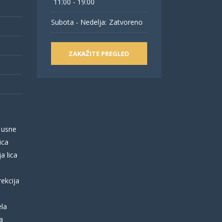
11:00 - 19:00
Subota - Nedelja:
Zatvoreno
ZAKAŽITE PREGLED
 usne
ica
a lica
rekcija
ela
a