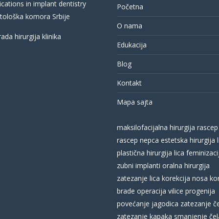
cations in implant dentistry
Početna
ološka komora Srbije
O nama
Edukacija
Blog
Kontakt
Mapa sajta
maksilofacijalna hirurgija
rascep
rascep nepca
estetska hirurgija l
plastična hirurgija lica
feminizacij
zubni implanti
oralna hirurgija
zatezanje lica
korekcija nosa
ko
brade
operacija vilice
progenija
povećanje jagodica
zatezanje č
zatezanje kapaka
smanjenje čel