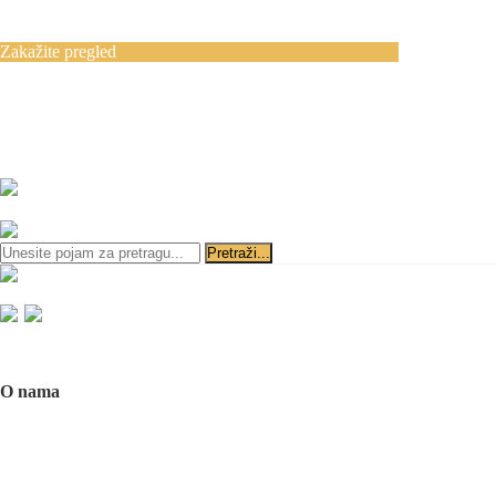
Blog
Kontakt
Zakažite pregled
Zakazivanje pregleda se vrši svakog radnog
dana, 11–19 č., putem telefona:
+381 11 3610
651
i
+381 65 3610 651
ili slanjem pitanja na imejl-adresu:
implantdentalvideo@gmail.com
Početna
O nama
O nama
Naš tim
Politika Privatnosti
Utisci pacijenata
Mediji o nama