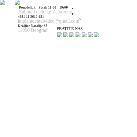
Ponedeljak - Petak 11:00 - 19:00
Početna
Subota i nedelja: Zatvoreno
O nama
+381 11 3610 651
O nama
implantdentalvideo@gmail.com
Kraljice Natalije 35
PRATITE NAS
11000 Beograd
Naš tim
Politika Privatnosti
Utisci pacijenata
Mediji o nama
Hirurške Intervencije
Maksilofacijalna hirurgija
Deformacije lica i vilica
Prelomi kostiju lica i vilica
Rascep usne i nepca
Tumori glave i vrata
Ciste vilica
Ciste vrata
Oboljenja viličnog zgloba
Estetska (plastična) hirurgija lica
Korekcija nosa
Korekcija brade
Povećanje / smanjenje jagodica
Korekcija ušiju