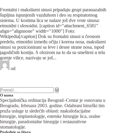
hirurgija
Frontalni i maksilarni sinusi pripadaju grupi paranazalnih
šupljina ispunjenih vazduhom i deo su respiratornog
sistema. U kostima lica se nalaze još dve vrste sinusa:
etmoidni i sfenoidni. [caption id="attachment_6581"
align="alignnone" width="1000"] Foto:
Wikipedia[/caption] Dok su frontalni sinusi u čeonom
predelu, etmoidni između očiju i korena nosa, maksilarni
sinusi su pozicionirani sa leve i desne strane nosa, ispod
jagodičnih kostiju. S obzirom na to da su smešteni u telu
gornje vilice, nazivaju se još...
od
Beograd-Centar
1 like
10 komentara
Maksilofacijalna hirurgija
O nama
Specijalistička ordinacija Beograd–Centar je osnovana u
Beogradu, februara 2003. godine. Odabrani hirurški tim
pruža usluge iz sledećih oblasti: maksilofacijalne
hirurgije, implantologije, estetske hirurgije lica, oralne
hirurgije, paradontalne hirurgije i restaurativne
stomatologije.
Poslednje sa bloga