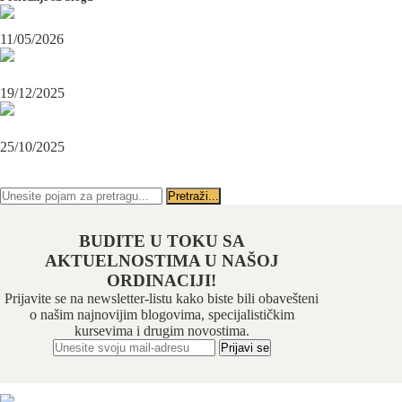
Maksilofacijalni hirurg i ugradnja zubnih implanata
11/05/2026
OPERACIJA PODBRATKA U SPECIJALISTIČKOJ ORDINACIJI
BEOGRAD-CENTAR
19/12/2025
Karcinom usne – rana dijagnoza i lečenje u specijalističkoj ordinaciji
Beograd-Centar
25/10/2025
PRATITE NAS NA FEJSBUKU
PRATITE NAS NA INSTAGRAMU
BUDITE U TOKU SA
AKTUELNOSTIMA U NAŠOJ
ORDINACIJI!
Prijavite se na newsletter-listu kako biste bili obavešteni
o našim najnovijim blogovima, specijalističkim
kursevima i drugim novostima.