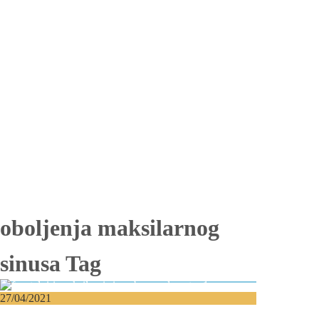
Totalna bezubost
Proteza na implantima
Nadogradnja kosti
Lateralizacija nerva
Sinus lift
Oralna hirurgija
Vađenje impaktiranih zuba
Resekcija korena zuba
Operacija viličnih cista
Replantacija zuba
Transplantacija zuba
Hirurgija maksilarnog sinusa
Česta pitanja
Edukacija
Blog
Kontakt
oboljenja maksilarnog
sinusa Tag
27/04/2021
Frontalni i maksilarni sinusi – Oboljenja i