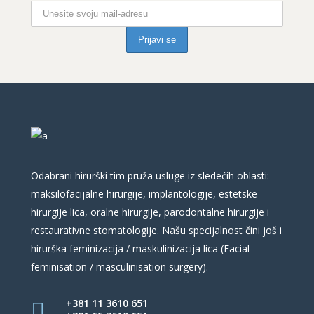
Odabrani hirurški tim pruža usluge iz sledećih oblasti:
maksilofacijalne hirurgije, implantologije, estetske
hirurgije lica, oralne hirurgije, parodontalne hirurgije i
restaurativne stomatologije. Našu specijalnost čini još i
hirurška feminizacija / maskulinizacija lica (Facial
feminisation / masculinisation surgery).
+381 11 3610 651