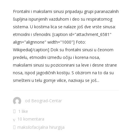
Frontalni i maksilarni sinusi pripadaju grupi paranazalnih
šupljina ispunjenih vazduhom i deo su respiratornog
sistema. U kostima lica se nalaze još dve vrste sinusa:
etmoidni i sfenoidni. [caption id="attachment_6581"
align="alignnone" width="1000"] Foto:
Wikipedia[/caption] Dok su frontalni sinusi u čeonom
predelu, etmoidni između očiju i korena nosa,
maksilarni sinusi su pozicionirani sa leve i desne strane
nosa, ispod jagodičnih kostiju. S obzirom na to da su
smešteni u telu gornje vilice, nazivaju se još...
od
Beograd-Centar
1 like
10 komentara
maksilofacijalna hirurgija