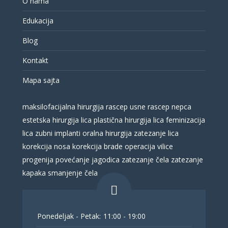
O nama
Edukacija
Blog
Kontakt
Mapa sajta
maksilofacijalna hirurgija
rascep usne
rascep nepca
estetska hirurgija lica
plastična hirurgija lica
feminizacija
lica
zubni implanti
oralna hirurgija
zatezanje lica
korekcija nosa
korekcija brade
operacija vilice
progenija
povećanje jagodica
zatezanje čela
zatezanje
kapaka
smanjenje čela
Ponedeljak - Petak:
11:00 - 19:00