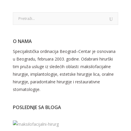
O NAMA
Specijalistička ordinacija Beograd–Centar je osnovana
u Beogradu, februara 2003. godine. Odabrani hirurški
tim pruža usluge iz sledećih oblasti: maksilofacijalne
hirurgije, implantologije, estetske hirurgije lica, oralne
hirurgije, paradontalne hirurgije i restaurativne
stomatologije.
POSLEDNJE SA BLOGA