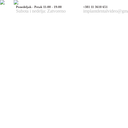
Ponedeljak - Petak 11:00 - 19:00
+381 11 3610 651
Subota i nedelja: Zatvoreno
implantdentalvideo@gm
Naš tim
Politika Privatnosti
Utisci pacijenata
Mediji o nama
Hirurške Intervencije
Maksilofacijalna hirurgija
Deformacije lica i vilica
Prelomi kostiju lica i vilica
Rascep usne i nepca
Tumori glave i vrata
Ciste vilica
Ciste vrata
Oboljenja viličnog zgloba
Estetska (plastična) hirurgija lica
Korekcija nosa
Korekcija brade
Povećanje / smanjenje jagodica
Korekcija ušiju
Korekcija očnih kapaka
Zatezanje čela i podizanje obrva
Zatezanje kože lica