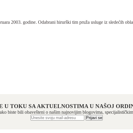
ra 2003. godine. Odabrani hirurški tim pruža usluge iz sledećih oblasti:
E U TOKU SA AKTUELNOSTIMA U NAŠOJ ORDIN
 kako biste bili obavešteni o našim najnovijim blogovima, specijalistič