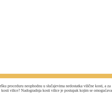
uršku proceduru neophodnu u slučajevima nedostatka vilične kosti, a za
a kosti vilice? Nadogradnja kosti vilice je postupak kojim se omogućava 