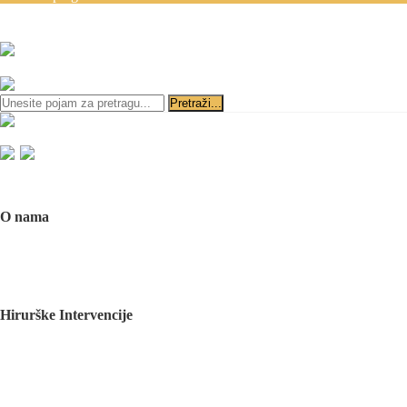
Zakazivanje pregleda se v
ili
Početna
O nama
O nama
Naš tim
Politika Privatnosti
Utisci pacijenata
Mediji o nama
Hirurške Intervencije
Maksilofacijalna hirurgija
Deformacije lica i vilica
Prelomi kostiju lica i vilica
Rascep usne i nepca
Tumori glave i vrata