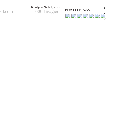
Kraljice Natalije 35
Početna
PRATITE NAS
ail.com
11000 Beograd
O nama
O nama