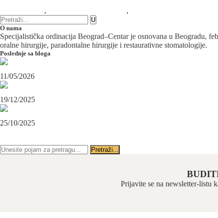
9 komentara
Implantologija
,
Maksilofacijalna hirurgija
,
Oralna hirurgija
O nama
Specijalistička ordinacija Beograd–Centar je osnovana u Beogradu, februa
oralne hirurgije, paradontalne hirurgije i restaurativne stomatologije.
Poslednje sa bloga
Maksilofacijalni hirurg i ugradnja zubnih implanata
11/05/2026
OPERACIJA PODBRATKA U SPECIJALISTIČKOJ ORDINACIJI BEOGRAD-CENTAR
19/12/2025
Karcinom usne – rana dijagnoza i lečenje u specijalističkoj ordinaciji Beograd-Centar
25/10/2025
PRATITE NAS NA FEJSBUKU
PRATITE NAS NA INSTAGRAMU
BUDIT
Prijavite se na newsletter-listu