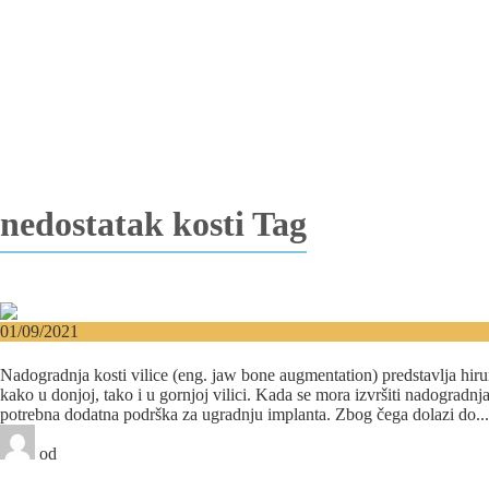
Vađenje impaktiranih zuba
Resekcija korena zuba
Operacija viličnih cista
Replantacija zuba
Transplantacija zuba
Hirurgija maksilarnog sinusa
Česta pitanja
Edukacija
Blog
Kontakt
nedostatak kosti Tag
01/09/2021
Nadogradnja kosti vilice radi ugradnje implanta
Nadogradnja kosti vilice (eng. jaw bone augmentation) predstavlja hir
kako u donjoj, tako i u gornjoj vilici. Kada se mora izvršiti nadogradnj
potrebna dodatna podrška za ugradnju implanta. Zbog čega dolazi do...
od
Beograd-Centar
0 likes