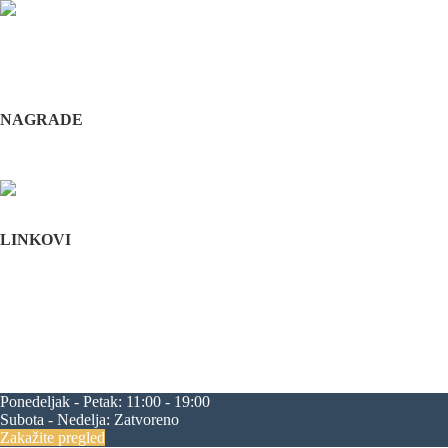
Odabrani hirurški tim pruža usluge iz sledećih oblasti: maksilofacijalne h
i hirurška feminizacija / maskulinizacija lica (Facial feminisation / masc
+381 11 3610 651
+381 65 3610 651
implantdentalvideo@gmail.com
NAGRADE
Complications in implant dentistry
Stomatološka komora Srbije
LINKOVI
Početna
O nama
Edukacija
Blog
Kontakt
Mapa sajta
maksilofacijalna hirurgija
rascep usne
rascep nepca
estetska hirurgija li
progenija
povećanje jagodica
zatezanje čela
zatezanje kapaka
smanjenj
Ponedeljak - Petak:
11:00 - 19:00
Subota - Nedelja:
Zatvoreno
Zakažite pregled