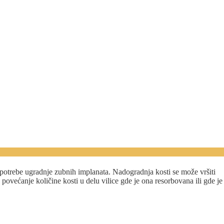
 potrebe ugradnje zubnih implanata. Nadogradnja kosti se može vršiti
povećanje količine kosti u delu vilice gde je ona resorbovana ili gde je