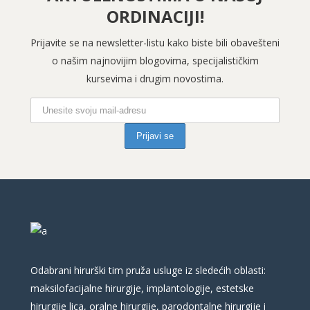
ORDINACIJI!
Prijavite se na newsletter-listu kako biste bili obavešteni
o našim najnovijim blogovima, specijalističkim
kursevima i drugim novostima.
Odabrani hirurški tim pruža usluge iz sledećih oblasti:
maksilofacijalne hirurgije, implantologije, estetske
hirurgije lica, oralne hirurgije, parodontalne hirurgije i