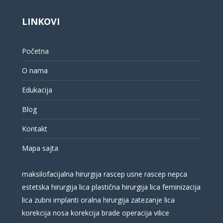
LINKOVI
Početna
O nama
Edukacija
Blog
Kontakt
Mapa sajta
maksilofacijalna hirurgija
rascep usne
rascep nepca
estetska hirurgija lica
plastična hirurgija lica
feminizacija
lica
zubni implanti
oralna hirurgija
zatezanje lica
korekcija nosa
korekcija brade
operacija vilice