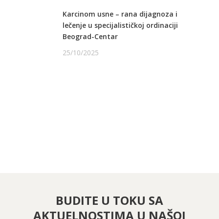
Karcinom usne – rana dijagnoza i
lečenje u specijalističkoj ordinaciji
Beograd-Centar
25/10/2025
PRATITE NAS NA FEJSBUKU
PRATITE NAS NA INSTAGRAMU
BUDITE U TOKU SA
AKTUELNOSTIMA U NAŠOJ