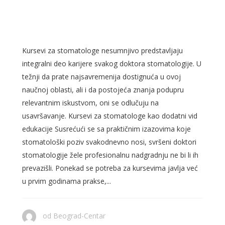
IMPLANTOLOGE I
MAKSILOFACIJALNE HIRURGE
Kursevi za stomatologe nesumnjivo predstavljaju
integralni deo karijere svakog doktora stomatologije. U
težnji da prate najsavremenija dostignuća u ovoj
naučnoj oblasti, ali i da postojeća znanja podupru
relevantnim iskustvom, oni se odlučuju na
usavršavanje. Kursevi za stomatologe kao dodatni vid
edukacije Susrećući se sa praktičnim izazovima koje
stomatološki poziv svakodnevno nosi, svršeni doktori
stomatologije žele profesionalnu nadgradnju ne bi li ih
prevazišli. Ponekad se potreba za kursevima javlja već
u prvim godinama prakse,...
od
Beograd-Centar