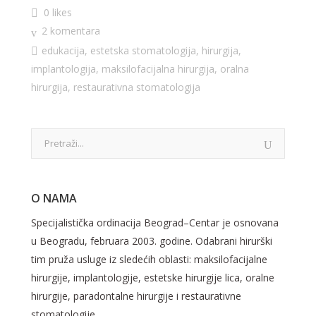
0 likes
2 komentara
edukacija
,
estetska stomatologija
,
hirurgija
,
implantologija
,
maksilofacijalna hirurgija
,
oralna
hirurgija
,
restaurativna stomatologija
O NAMA
Specijalistička ordinacija Beograd–Centar je osnovana
u Beogradu, februara 2003. godine. Odabrani hirurški
tim pruža usluge iz sledećih oblasti: maksilofacijalne
hirurgije, implantologije, estetske hirurgije lica, oralne
hirurgije, paradontalne hirurgije i restaurativne
stomatologije.