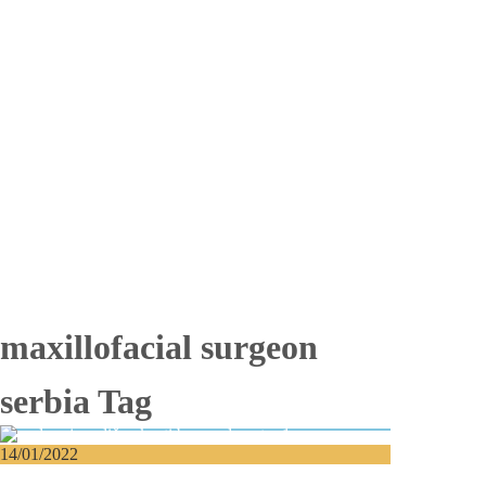
Totalna bezubost
Proteza na implantima
Nadogradnja kosti
Lateralizacija nerva
Sinus lift
Oralna hirurgija
Vađenje impaktiranih zuba
Resekcija korena zuba
Operacija viličnih cista
Replantacija zuba
Transplantacija zuba
Hirurgija maksilarnog sinusa
Česta pitanja
Edukacija
Blog
Kontakt
maxillofacial surgeon
serbia Tag
14/01/2022
Prelom jagodične kosti – Kome se treba