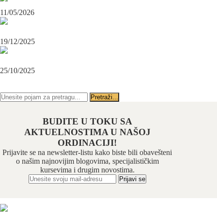
Maksilofacijalni hirurg i ugradnja zubnih implanata
11/05/2026
OPERACIJA PODBRATKA U SPECIJALISTIČKOJ ORDINACIJI
BEOGRAD-CENTAR
19/12/2025
Karcinom usne – rana dijagnoza i lečenje u specijalističkoj ordinaciji
Beograd-Centar
25/10/2025
PRATITE NAS NA FEJSBUKU
PRATITE NAS NA INSTAGRAMU
BUDITE U TOKU SA
AKTUELNOSTIMA U NAŠOJ
ORDINACIJI!
Prijavite se na newsletter-listu kako biste bili obavešteni
o našim najnovijim blogovima, specijalističkim
kursevima i drugim novostima.