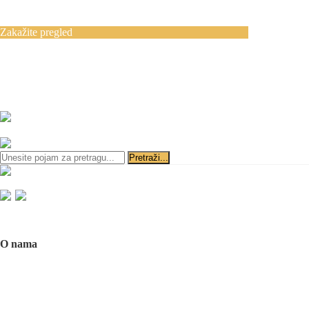
Blog
Kontakt
Zakažite pregled
Zakazivanje pregleda se vrši svakog radnog
dana, 11–19 č., putem telefona:
+381 11 3610
651
i
+381 65 3610 651
ili slanjem pitanja na imejl-adresu:
implantdentalvideo@gmail.com
Početna
O nama
O nama
Naš tim
Politika Privatnosti
Utisci pacijenata
Mediji o nama