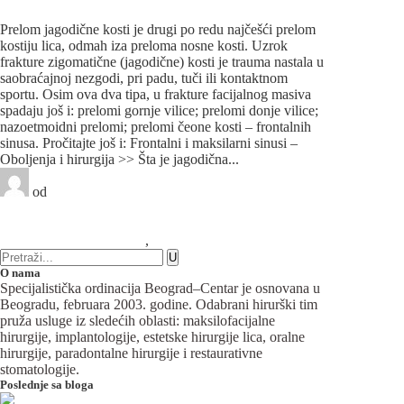
obratiti?
Prelom jagodične kosti je drugi po redu najčešći prelom
kostiju lica, odmah iza preloma nosne kosti. Uzrok
frakture zigomatične (jagodične) kosti je trauma nastala u
saobraćajnoj nezgodi, pri padu, tuči ili kontaktnom
sportu. Osim ova dva tipa, u frakture facijalnog masiva
spadaju još i: prelomi gornje vilice; prelomi donje vilice;
nazoetmoidni prelomi; prelomi čeone kosti – frontalnih
sinusa. Pročitajte još i: Frontalni i maksilarni sinusi –
Oboljenja i hirurgija >> Šta je jagodična...
od
Beograd-Centar
2 likes
3 komentara
Maksilofacijalna hirurgija
,
Plastična hirurgija
O nama
Specijalistička ordinacija Beograd–Centar je osnovana u
Beogradu, februara 2003. godine. Odabrani hirurški tim
pruža usluge iz sledećih oblasti: maksilofacijalne
hirurgije, implantologije, estetske hirurgije lica, oralne
hirurgije, paradontalne hirurgije i restaurativne
stomatologije.
Poslednje sa bloga