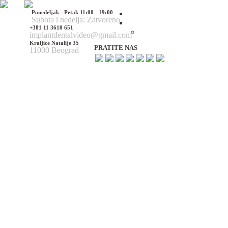
Ponedeljak - Petak 11:00 - 19:00
Početna
Subota i nedelja: Zatvoreno
O nama
+381 11 3610 651
O nama
implantdentalvideo@gmail.com
Kraljice Natalije 35
PRATITE NAS
11000 Beograd
Naš tim
Politika Privatnosti
Utisci pacijenata
Mediji o nama
Hirurške Intervencije
Maksilofacijalna hirurgija
Deformacije lica i vilica
Prelomi kostiju lica i vilica
Rascep usne i nepca
Tumori glave i vrata
Ciste vilica
Ciste vrata
Oboljenja viličnog zgloba
Estetska (plastična) hirurgija lica
Korekcija nosa
Korekcija brade
Povećanje / smanjenje jagodica
Korekcija ušiju