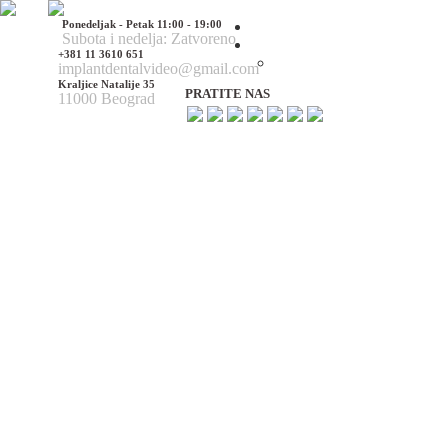
Ponedeljak - Petak 11:00 - 19:00
Početna
Subota i nedelja: Zatvoreno
O nama
+381 11 3610 651
O nama
implantdentalvideo@gmail.com
Kraljice Natalije 35
PRATITE NAS
11000 Beograd
Naš tim
Politika Privatnosti
Utisci pacijenata
Mediji o nama
Hirurške Intervencije
Maksilofacijalna hirurgija
Deformacije lica i vilica
Prelomi kostiju lica i vilica
Rascep usne i nepca
Tumori glave i vrata
Ciste vilica
Ciste vrata
Oboljenja viličnog zgloba
Estetska (plastična) hirurgija lica
Korekcija nosa
Korekcija brade
Povećanje / smanjenje jagodica
Korekcija ušiju