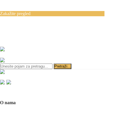
Blog
Kontakt
Zakažite pregled
Zakazivanje pregleda se vrši svakog radnog
dana, 11–19 č., putem telefona:
+381 11 3610
651
i
+381 65 3610 651
ili slanjem pitanja na imejl-adresu:
implantdentalvideo@gmail.com
Početna
O nama
O nama
Naš tim
Politika Privatnosti
Utisci pacijenata
Mediji o nama