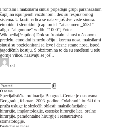
hirurgija
Frontalni i maksilarni sinusi pripadaju grupi paranazalnih
šupljina ispunjenih vazduhom i deo su respiratornog
sistema. U kostima lica se nalaze još dve vrste sinusa:
etmoidni i sfenoidni. [caption id="attachment_6581"
align="alignnone" width="1000"] Foto:
Wikipedia[/caption] Dok su frontalni sinusi u čeonom
predelu, etmoidni između očiju i korena nosa, maksilarni
sinusi su pozicionirani sa leve i desne strane nosa, ispod
jagodičnih kostiju. S obzirom na to da su smešteni u telu
gornje vilice, nazivaju se još...
od
Beograd-Centar
1 like
10 komentara
Maksilofacijalna hirurgija
O nama
Specijalistička ordinacija Beograd–Centar je osnovana u
Beogradu, februara 2003. godine. Odabrani hirurški tim
pruža usluge iz sledećih oblasti: maksilofacijalne
hirurgije, implantologije, estetske hirurgije lica, oralne
hirurgije, paradontalne hirurgije i restaurativne
stomatologije.
Poslednje sa bloga