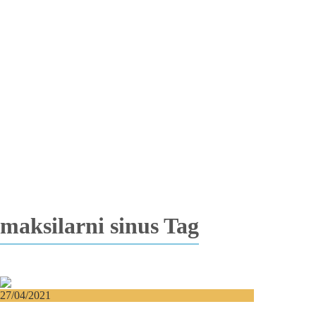
Totalna bezubost
Proteza na implantima
Nadogradnja kosti
Lateralizacija nerva
Sinus lift
Oralna hirurgija
Vađenje impaktiranih zuba
Resekcija korena zuba
Operacija viličnih cista
Replantacija zuba
Transplantacija zuba
Hirurgija maksilarnog sinusa
Česta pitanja
Edukacija
Blog
Kontakt
maksilarni sinus Tag
27/04/2021
Frontalni i maksilarni sinusi – Oboljenja i