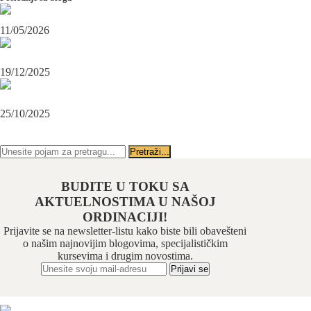
Maksilofacijalni hirurg i ugradnja zubnih implanata
11/05/2026
OPERACIJA PODBRATKA U SPECIJALISTIČKOJ ORDINACIJI
BEOGRAD-CENTAR
19/12/2025
Karcinom usne – rana dijagnoza i lečenje u specijalističkoj ordinaciji
Beograd-Centar
25/10/2025
PRATITE NAS NA FEJSBUKU
PRATITE NAS NA INSTAGRAMU
BUDITE U TOKU SA
AKTUELNOSTIMA U NAŠOJ
ORDINACIJI!
Prijavite se na newsletter-listu kako biste bili obavešteni
o našim najnovijim blogovima, specijalističkim
kursevima i drugim novostima.