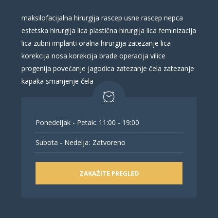
maksilofacijalna hirurgija
rascep usne
rascep nepca
estetska hirurgija lica
plastična hirurgija lica
feminizacija
lica
zubni implanti
oralna hirurgija
zatezanje lica
korekcija nosa
korekcija brade
operacija vilice
progenija
povećanje jagodica
zatezanje čela
zatezanje
kapaka
smanjenje čela
Ponedeljak - Petak:
11:00 - 19:00
Subota - Nedelja:
Zatvoreno
ZAKAŽITE PREGLED