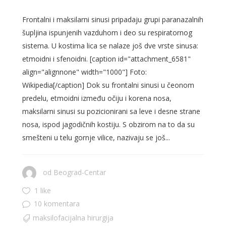
Frontalni i maksilarni sinusi pripadaju grupi paranazalnih
šupljina ispunjenih vazduhom i deo su respiratornog
sistema. U kostima lica se nalaze još dve vrste sinusa:
etmoidni i sfenoidni. [caption id="attachment_6581"
align="alignnone" width="1000"] Foto:
Wikipedia[/caption] Dok su frontalni sinusi u čeonom
predelu, etmoidni između očiju i korena nosa,
maksilarni sinusi su pozicionirani sa leve i desne strane
nosa, ispod jagodičnih kostiju. S obzirom na to da su
smešteni u telu gornje vilice, nazivaju se još...
od
Beograd-Centar
1 like
10 komentara
maksilofacijalna hirurgija