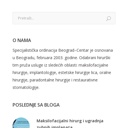
O NAMA
Specijalistička ordinacija Beograd–Centar je osnovana
u Beogradu, februara 2003. godine. Odabrani hirurški
tim pruža usluge iz sledećih oblasti: maksilofacijalne
hirurgije, implantologije, estetske hirurgije lica, oralne
hirurgije, paradontalne hirurgije i restaurativne
stomatologije.
POSLEDNJE SA BLOGA
Maksilofacijalni hirurg i ugradnja
zubnih implanata