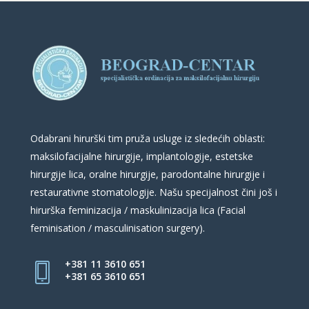
Odabrani hirurški tim pruža usluge iz sledećih oblasti:
maksilofacijalne hirurgije, implantologije, estetske
hirurgije lica, oralne hirurgije, parodontalne hirurgije i
restaurativne stomatologije. Našu specijalnost čini još i
hirurška feminizacija / maskulinizacija lica (Facial
feminisation / masculinisation surgery).
+381 11 3610 651
+381 65 3610 651