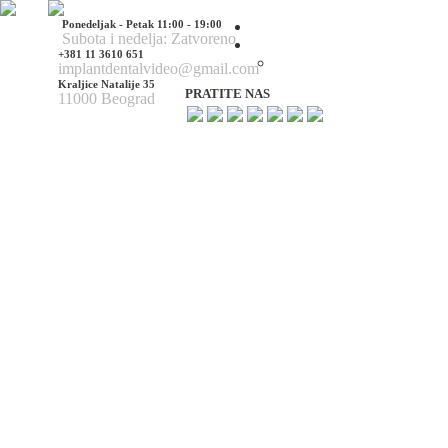
Ponedeljak - Petak 11:00 - 19:00
Početna
Subota i nedelja: Zatvoreno
O nama
+381 11 3610 651
O nama
implantdentalvideo@gmail.com
Kraljice Natalije 35
PRATITE NAS
11000 Beograd
Naš tim
Politika Privatnosti
Utisci pacijenata
Mediji o nama
Hirurške Intervencije
Maksilofacijalna hirurgija
Deformacije lica i vilica
Prelomi kostiju lica i vilica
Rascep usne i nepca
Tumori glave i vrata
Ciste vilica
Ciste vrata
Oboljenja viličnog zgloba
Estetska (plastična) hirurgija lica
Korekcija nosa
Korekcija brade
Povećanje / smanjenje jagodica
Korekcija ušiju