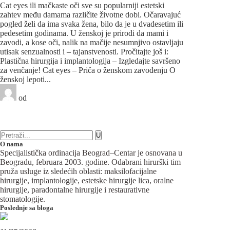
Cat eyes ili mačkaste oči sve su popularniji estetski
zahtev među damama različite životne dobi. Očaravajuć
pogled želi da ima svaka žena, bilo da je u dvadesetim ili
pedesetim godinama. U ženskoj je prirodi da mami i
zavodi, a kose oči, nalik na mačije nesumnjivo ostavljaju
utisak senzualnosti i – tajanstvenosti. Pročitajte još i:
Plastična hirurgija i implantologija – Izgledajte savršeno
za venčanje! Cat eyes – Priča o ženskom zavođenju O
ženskoj lepoti...
od
Beograd-Centar
1 like
28 komentara
Plastična hirurgija
O nama
Specijalistička ordinacija Beograd–Centar je osnovana u
Beogradu, februara 2003. godine. Odabrani hirurški tim
pruža usluge iz sledećih oblasti: maksilofacijalne
hirurgije, implantologije, estetske hirurgije lica, oralne
hirurgije, paradontalne hirurgije i restaurativne
stomatologije.
Poslednje sa bloga
Maksilofacijalni hirurg i ugradnja zubnih implanata