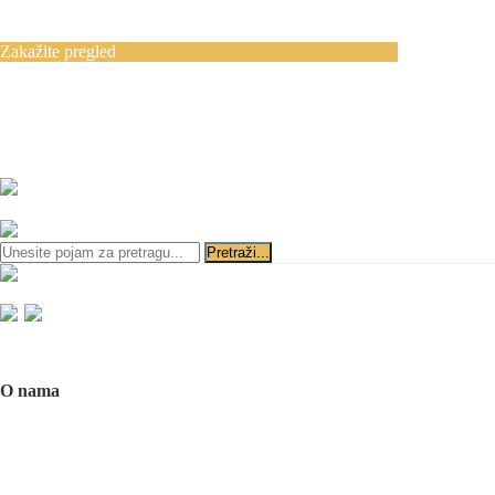
Blog
Kontakt
Zakažite pregled
Zakazivanje pregleda se vrši svakog radnog
dana, 11–19 č., putem telefona:
+381 11 3610
651
i
+381 65 3610 651
ili slanjem pitanja na imejl-adresu:
implantdentalvideo@gmail.com
Početna
O nama
O nama
Naš tim
Politika Privatnosti
Utisci pacijenata
Mediji o nama