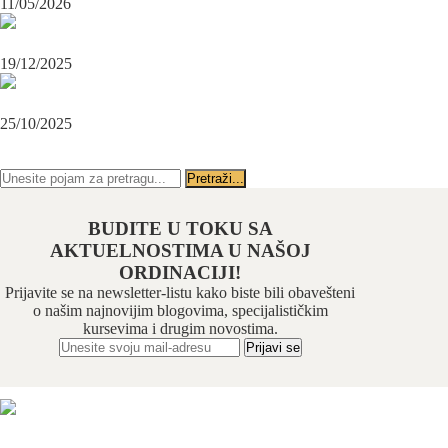
11/05/2026
OPERACIJA PODBRATKA U SPECIJALISTIČKOJ ORDINACIJI
BEOGRAD-CENTAR
19/12/2025
Karcinom usne – rana dijagnoza i lečenje u specijalističkoj ordinaciji
Beograd-Centar
25/10/2025
PRATITE NAS NA FEJSBUKU
PRATITE NAS NA INSTAGRAMU
BUDITE U TOKU SA
AKTUELNOSTIMA U NAŠOJ
ORDINACIJI!
Prijavite se na newsletter-listu kako biste bili obavešteni
o našim najnovijim blogovima, specijalističkim
kursevima i drugim novostima.
Odabrani hirurški tim pruža usluge iz sledećih oblasti:
maksilofacijalne hirurgije, implantologije, estetske