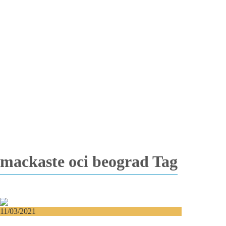
Totalna bezubost
Proteza na implantima
Nadogradnja kosti
Lateralizacija nerva
Sinus lift
Oralna hirurgija
Vađenje impaktiranih zuba
Resekcija korena zuba
Operacija viličnih cista
Replantacija zuba
Transplantacija zuba
Hirurgija maksilarnog sinusa
Česta pitanja
Edukacija
Blog
Kontakt
mackaste oci beograd Tag
11/03/2021
Cat eyes – Učinite svoj pogled zavodljivim!