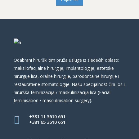
Odabrani hirurški tim pruža usluge iz sledećih oblasti:
maksilofacijalne hirurgije, implantologije, estetske
hirurgije lica, oralne hirurgije, parodontalne hirurgije i
restaurativne stomatologije. Našu specijalnost čini još i
hirurška feminizacija / maskulinizacija lica (Facial
feminisation / masculinisation surgery).
+381 11 3610 651
+381 65 3610 651