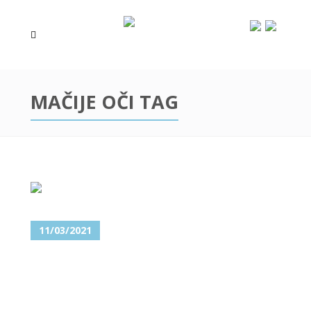
MAČIJE OČI TAG
11/03/2021
CAT EYES – UČINITE SVOJ
POGLED ZAVODLJIVIM!