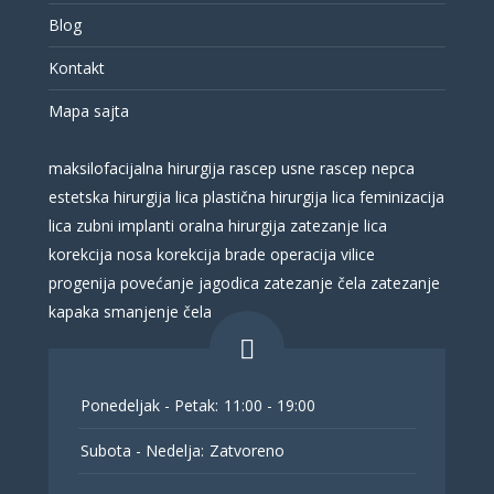
Blog
Kontakt
Mapa sajta
maksilofacijalna hirurgija
rascep usne
rascep nepca
estetska hirurgija lica
plastična hirurgija lica
feminizacija
lica
zubni implanti
oralna hirurgija
zatezanje lica
korekcija nosa
korekcija brade
operacija vilice
progenija
povećanje jagodica
zatezanje čela
zatezanje
kapaka
smanjenje čela
Ponedeljak - Petak:
11:00 - 19:00
Subota - Nedelja:
Zatvoreno