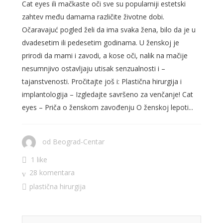
Cat eyes ili mačkaste oči sve su popularniji estetski
zahtev među damama različite životne dobi.
Očaravajuć pogled želi da ima svaka žena, bilo da je u
dvadesetim ili pedesetim godinama. U ženskoj je
prirodi da mami i zavodi, a kose oči, nalik na mačije
nesumnjivo ostavljaju utisak senzualnosti i –
tajanstvenosti. Pročitajte još i: Plastična hirurgija i
implantologija – Izgledajte savršeno za venčanje! Cat
eyes – Priča o ženskom zavođenju O ženskoj lepoti...
od
Beograd-Centar
1 like
28 komentara
plastična hirurgija