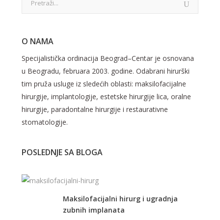
O NAMA
Specijalistička ordinacija Beograd–Centar je osnovana
u Beogradu, februara 2003. godine. Odabrani hirurški
tim pruža usluge iz sledećih oblasti: maksilofacijalne
hirurgije, implantologije, estetske hirurgije lica, oralne
hirurgije, paradontalne hirurgije i restaurativne
stomatologije.
POSLEDNJE SA BLOGA
Maksilofacijalni hirurg i ugradnja
zubnih implanata