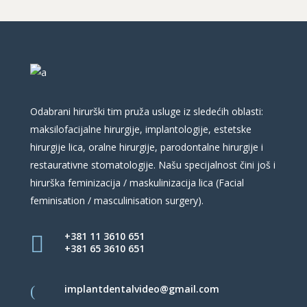
Odabrani hirurški tim pruža usluge iz sledećih oblasti:
maksilofacijalne hirurgije, implantologije, estetske
hirurgije lica, oralne hirurgije, parodontalne hirurgije i
restaurativne stomatologije. Našu specijalnost čini još i
hirurška feminizacija / maskulinizacija lica (Facial
feminisation / masculinisation surgery).
+381 11 3610 651
+381 65 3610 651
implantdentalvideo@gmail.com