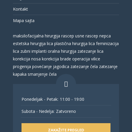
Kontakt
Mapa sajta
maksilofacijalna hirurgija
rascep usne
rascep nepca
estetska hirurgija lica
plastična hirurgija lica
feminizacija
lica
zubni implanti
oralna hirurgija
zatezanje lica
korekcija nosa
korekcija brade
operacija vilice
progenija
povećanje jagodica
zatezanje čela
zatezanje
kapaka
smanjenje čela
Ponedeljak - Petak:
11:00 - 19:00
Subota - Nedelja:
Zatvoreno
ZAKAŽITE PREGLED