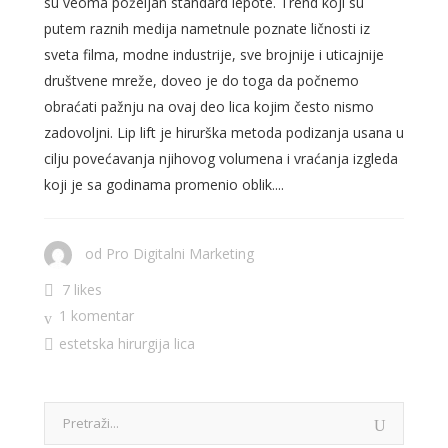
su veoma poželjan standard lepote. Trend koji su
putem raznih medija nametnule poznate ličnosti iz
sveta filma, modne industrije, sve brojnije i uticajnije
društvene mreže, doveo je do toga da počnemo
obraćati pažnju na ovaj deo lica kojim često nismo
zadovoljni. Lip lift je hirurška metoda podizanja usana u
cilju povećavanja njihovog volumena i vraćanja izgleda
koji je sa godinama promenio oblik....
od
Pro Digitalni Marketing
7 likes
1 komentar
estetska hirurgija lica