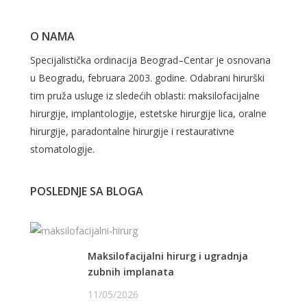
O NAMA
Specijalistička ordinacija Beograd–Centar je osnovana
u Beogradu, februara 2003. godine. Odabrani hirurški
tim pruža usluge iz sledećih oblasti: maksilofacijalne
hirurgije, implantologije, estetske hirurgije lica, oralne
hirurgije, paradontalne hirurgije i restaurativne
stomatologije.
POSLEDNJE SA BLOGA
Maksilofacijalni hirurg i ugradnja
zubnih implanata
11/05/2026