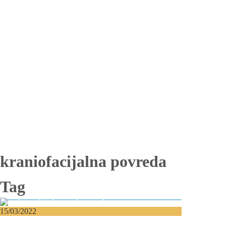
Totalna bezubost
Proteza na implantima
Nadogradnja kosti
Lateralizacija nerva
Sinus lift
Oralna hirurgija
Vađenje impaktiranih zuba
Resekcija korena zuba
Operacija viličnih cista
Replantacija zuba
Transplantacija zuba
Hirurgija maksilarnog sinusa
Česta pitanja
Edukacija
Blog
Kontakt
kraniofacijalna povreda
Tag
15/03/2022
Prelom orbite (očne duplje)