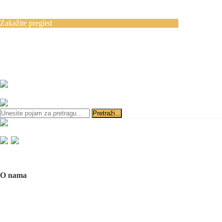
Blog
Kontakt
Zakažite pregled
Zakazivanje pregleda se vrši svakog radnog
dana, 11–19 č., putem telefona:
+381 11 3610
651
i
+381 65 3610 651
ili slanjem pitanja na imejl-adresu:
implantdentalvideo@gmail.com
Početna
O nama
O nama
Naš tim
Politika Privatnosti
Utisci pacijenata
Mediji o nama