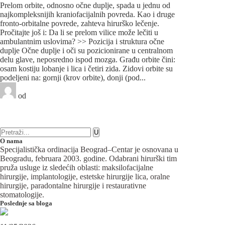
Prelom orbite, odnosno očne duplje, spada u jednu od
najkompleksnijih kraniofacijalnih povreda. Kao i druge
fronto-orbitalne povrede, zahteva hirurško lečenje.
Pročitajte još i: Da li se prelom vilice može lečiti u
ambulantnim uslovima? >> Pozicija i struktura očne
duplje Očne duplje i oči su pozicionirane u centralnom
delu glave, neposredno ispod mozga. Građu orbite čini:
osam kostiju lobanje i lica i četiri zida. Zidovi orbite su
podeljeni na: gornji (krov orbite), donji (pod...
od
Beograd-Centar
2 likes
1 komentar
Maksilofacijalna hirurgija
O nama
Specijalistička ordinacija Beograd–Centar je osnovana u
Beogradu, februara 2003. godine. Odabrani hirurški tim
pruža usluge iz sledećih oblasti: maksilofacijalne
hirurgije, implantologije, estetske hirurgije lica, oralne
hirurgije, paradontalne hirurgije i restaurativne
stomatologije.
Poslednje sa bloga
Maksilofacijalni hirurg i ugradnja zubnih implanata