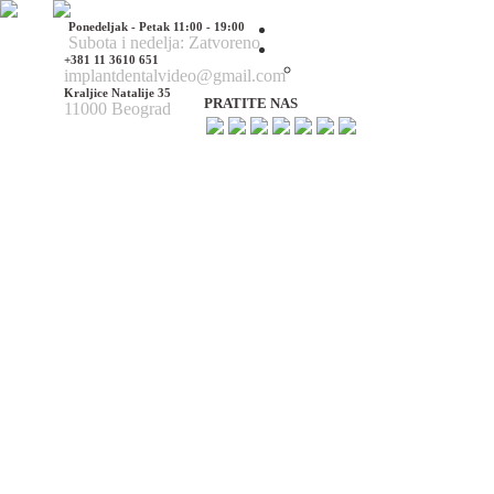
Ponedeljak - Petak 11:00 - 19:00
Početna
Subota i nedelja: Zatvoreno
O nama
+381 11 3610 651
O nama
implantdentalvideo@gmail.com
Kraljice Natalije 35
PRATITE NAS
11000 Beograd
Naš tim
Politika Privatnosti
Utisci pacijenata
Mediji o nama
Hirurške Intervencije
Maksilofacijalna hirurgija
Deformacije lica i vilica
Prelomi kostiju lica i vilica
Rascep usne i nepca
Tumori glave i vrata
Ciste vilica
Ciste vrata
Oboljenja viličnog zgloba
Estetska (plastična) hirurgija lica
Korekcija nosa
Korekcija brade
Povećanje / smanjenje jagodica
Korekcija ušiju