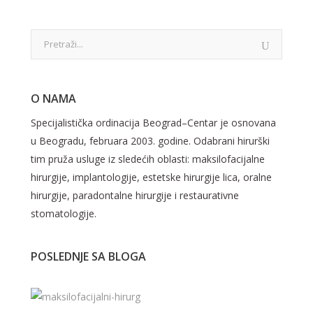
O NAMA
Specijalistička ordinacija Beograd–Centar je osnovana
u Beogradu, februara 2003. godine. Odabrani hirurški
tim pruža usluge iz sledećih oblasti: maksilofacijalne
hirurgije, implantologije, estetske hirurgije lica, oralne
hirurgije, paradontalne hirurgije i restaurativne
stomatologije.
POSLEDNJE SA BLOGA