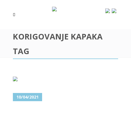
KORIGOVANJE KAPAKA
TAG
10/04/2021
TOP 5 PLASTIČNIH OPERACIJA
IZ UGLA MAKSILOFACIJALNOG
I ESTETSKOG HIRURGA