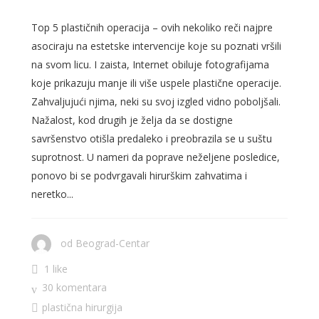
Top 5 plastičnih operacija – ovih nekoliko reči najpre
asociraju na estetske intervencije koje su poznati vršili
na svom licu. I zaista, Internet obiluje fotografijama
koje prikazuju manje ili više uspele plastične operacije.
Zahvaljujući njima, neki su svoj izgled vidno poboljšali.
Nažalost, kod drugih je želja da se dostigne
savršenstvo otišla predaleko i preobrazila se u suštu
suprotnost. U nameri da poprave neželjene posledice,
ponovo bi se podvrgavali hirurškim zahvatima i
neretko...
od
Beograd-Centar
1 like
30 komentara
plastična hirurgija