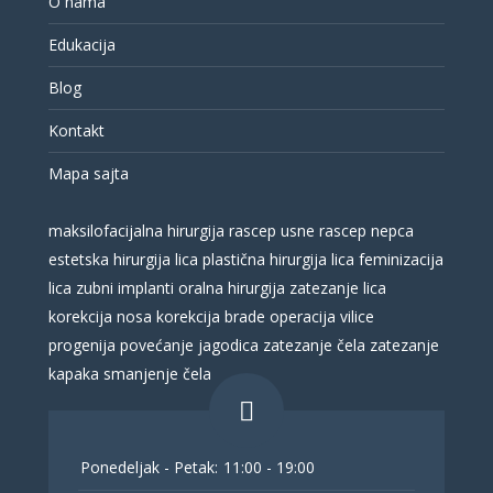
O nama
Edukacija
Blog
Kontakt
Mapa sajta
maksilofacijalna hirurgija
rascep usne
rascep nepca
estetska hirurgija lica
plastična hirurgija lica
feminizacija
lica
zubni implanti
oralna hirurgija
zatezanje lica
korekcija nosa
korekcija brade
operacija vilice
progenija
povećanje jagodica
zatezanje čela
zatezanje
kapaka
smanjenje čela
Ponedeljak - Petak:
11:00 - 19:00