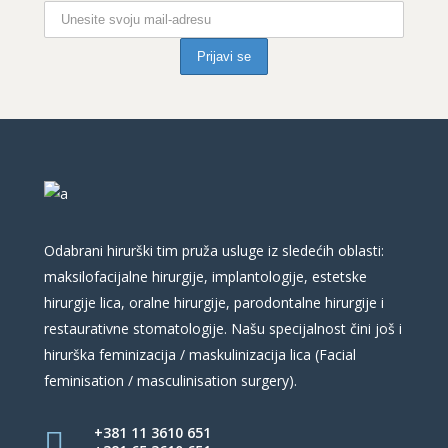
Odabrani hirurški tim pruža usluge iz sledećih oblasti:
maksilofacijalne hirurgije, implantologije, estetske
hirurgije lica, oralne hirurgije, parodontalne hirurgije i
restaurativne stomatologije. Našu specijalnost čini još i
hirurška feminizacija / maskulinizacija lica (Facial
feminisation / masculinisation surgery).
+381 11 3610 651