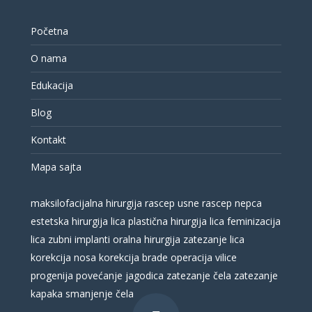
Početna
O nama
Edukacija
Blog
Kontakt
Mapa sajta
maksilofacijalna hirurgija
rascep usne
rascep nepca
estetska hirurgija lica
plastična hirurgija lica
feminizacija
lica
zubni implanti
oralna hirurgija
zatezanje lica
korekcija nosa
korekcija brade
operacija vilice
progenija
povećanje jagodica
zatezanje čela
zatezanje
kapaka
smanjenje čela