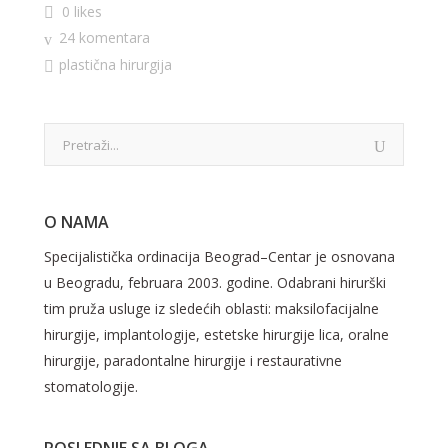
0 likes
24 komentara
plastična hirurgija
O NAMA
Specijalistička ordinacija Beograd–Centar je osnovana
u Beogradu, februara 2003. godine. Odabrani hirurški
tim pruža usluge iz sledećih oblasti: maksilofacijalne
hirurgije, implantologije, estetske hirurgije lica, oralne
hirurgije, paradontalne hirurgije i restaurativne
stomatologije.