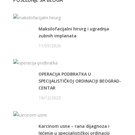
POSLEDNJE SA BLOGA
Maksilofacijalni hirurg i ugradnja
zubnih implanata
11/05/2026
OPERACIJA PODBRATKA U
SPECIJALISTIČKOJ ORDINACIJI BEOGRAD-
CENTAR
19/12/2025
Karcinom usne – rana dijagnoza i
lečenje u specijalističkoj ordinaciji