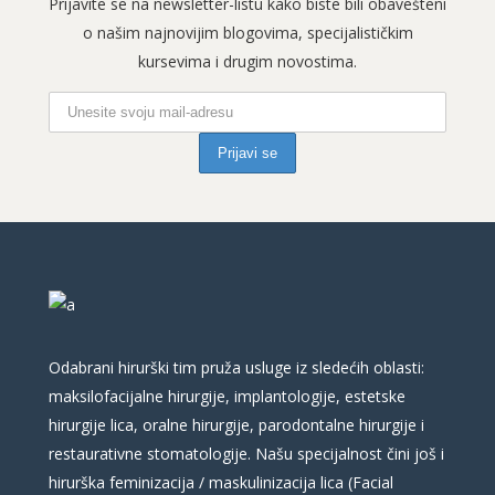
Prijavite se na newsletter-listu kako biste bili obavešteni
o našim najnovijim blogovima, specijalističkim
kursevima i drugim novostima.
Odabrani hirurški tim pruža usluge iz sledećih oblasti:
maksilofacijalne hirurgije, implantologije, estetske
hirurgije lica, oralne hirurgije, parodontalne hirurgije i
restaurativne stomatologije. Našu specijalnost čini još i
hirurška feminizacija / maskulinizacija lica (Facial