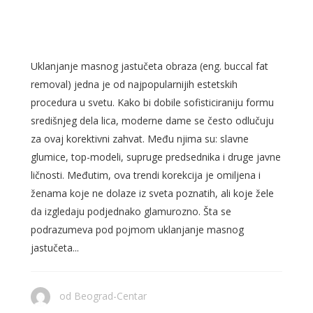
DO ELEGANTNIJIH KONTURA
LICA!
Uklanjanje masnog jastučeta obraza (eng. buccal fat
removal) jedna je od najpopularnijih estetskih
procedura u svetu. Kako bi dobile sofisticiraniju formu
središnjeg dela lica, moderne dame se često odlučuju
za ovaj korektivni zahvat. Među njima su: slavne
glumice, top-modeli, supruge predsednika i druge javne
ličnosti. Međutim, ova trendi korekcija je omiljena i
ženama koje ne dolaze iz sveta poznatih, ali koje žele
da izgledaju podjednako glamurozno. Šta se
podrazumeva pod pojmom uklanjanje masnog
jastučeta...
od
Beograd-Centar