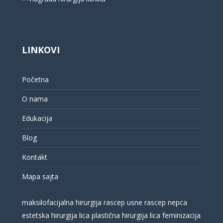
LINKOVI
Početna
O nama
Edukacija
Blog
Kontakt
Mapa sajta
maksilofacijalna hirurgija
rascep usne
rascep nepca
estetska hirurgija lica
plastična hirurgija lica
feminizacija