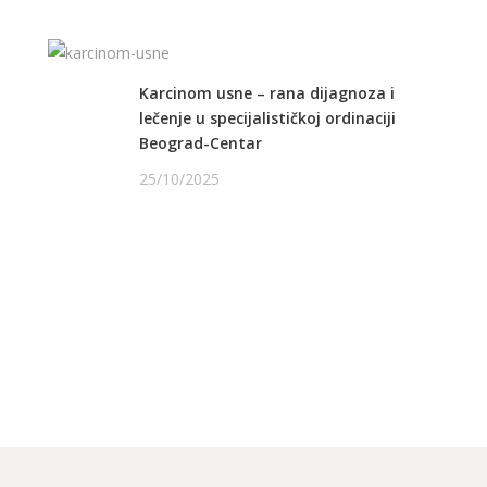
Karcinom usne – rana dijagnoza i
lečenje u specijalističkoj ordinaciji
Beograd-Centar
25/10/2025
PRATITE NAS NA FEJSBUKU
PRATITE NAS NA INSTAGRAMU