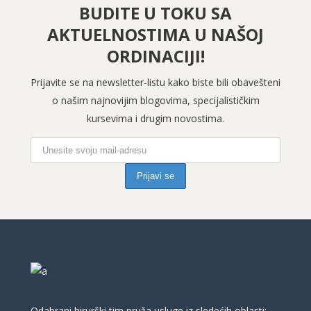
BUDITE U TOKU SA
AKTUELNOSTIMA U NAŠOJ
ORDINACIJI!
Prijavite se na newsletter-listu kako biste bili obavešteni
o našim najnovijim blogovima, specijalističkim
kursevima i drugim novostima.
Odabrani hirurški tim pruža usluge iz sledećih oblasti: