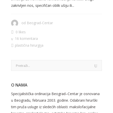
zakrivljen nos, specifičan oblik ušiju ili...
od
Beograd-Centar
0 likes
16 komentara
plastična hirurgija
O NAMA
Specijalistička ordinacija Beograd–Centar je osnovana
u Beogradu, februara 2003. godine. Odabrani hirurški
tim pruža usluge iz sledećih oblasti: maksilofacijalne