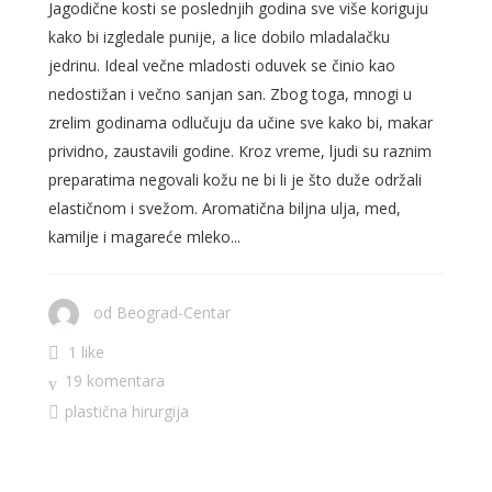
Jagodične kosti se poslednjih godina sve više koriguju
kako bi izgledale punije, a lice dobilo mladalačku
jedrinu. Ideal večne mladosti oduvek se činio kao
nedostižan i večno sanjan san. Zbog toga, mnogi u
zrelim godinama odlučuju da učine sve kako bi, makar
prividno, zaustavili godine. Kroz vreme, ljudi su raznim
preparatima negovali kožu ne bi li je što duže održali
elastičnom i svežom. Aromatična biljna ulja, med,
kamilje i magareće mleko...
od
Beograd-Centar
1 like
19 komentara
plastična hirurgija