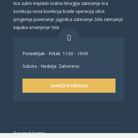
lica
zubni implanti
oralna hirurgija
zatezanje lica
korekcija nosa
korekcija brade
operacija vilice
progenija
povećanje jagodica
zatezanje čela
zatezanje
kapaka
smanjenje čela
Ponedeljak - Petak:
11:00 - 19:00
Subota - Nedelja:
Zatvoreno
ZAKAŽITE PREGLED
Beograd Centar