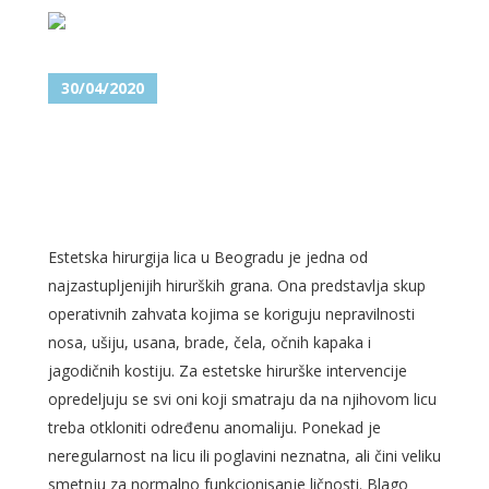
30/04/2020
ESTETSKA HIRURGIJA LICA U
BEOGRADU – LEPOTA JE
DOSTIŽNA!
Estetska hirurgija lica u Beogradu je jedna od
najzastupljenijih hirurških grana. Ona predstavlja skup
operativnih zahvata kojima se koriguju nepravilnosti
nosa, ušiju, usana, brade, čela, očnih kapaka i
jagodičnih kostiju. Za estetske hirurške intervencije
opredeljuju se svi oni koji smatraju da na njihovom licu
treba otkloniti određenu anomaliju. Ponekad je
neregularnost na licu ili poglavini neznatna, ali čini veliku
smetnju za normalno funkcionisanje ličnosti. Blago