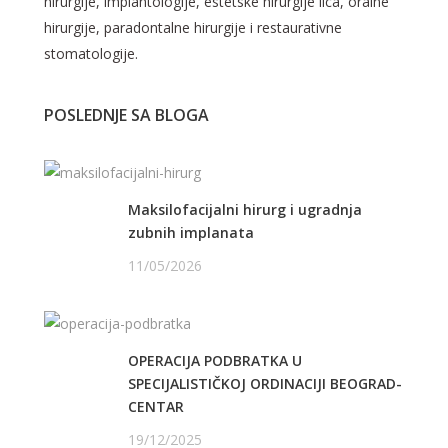
hirurgije, implantologije, estetske hirurgije lica, oralne
hirurgije, paradontalne hirurgije i restaurativne
stomatologije.
POSLEDNJE SA BLOGA
Maksilofacijalni hirurg i ugradnja
zubnih implanata
11/05/2026
OPERACIJA PODBRATKA U
SPECIJALISTIČKOJ ORDINACIJI BEOGRAD-
CENTAR
19/12/2025