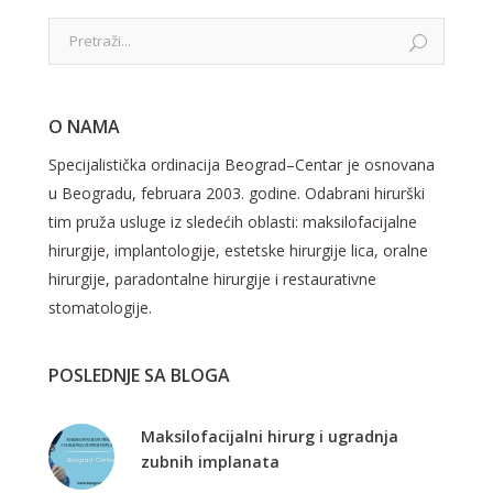
O NAMA
Specijalistička ordinacija Beograd–Centar je osnovana
u Beogradu, februara 2003. godine. Odabrani hirurški
tim pruža usluge iz sledećih oblasti: maksilofacijalne
hirurgije, implantologije, estetske hirurgije lica, oralne
hirurgije, paradontalne hirurgije i restaurativne
stomatologije.
POSLEDNJE SA BLOGA
Maksilofacijalni hirurg i ugradnja
zubnih implanata