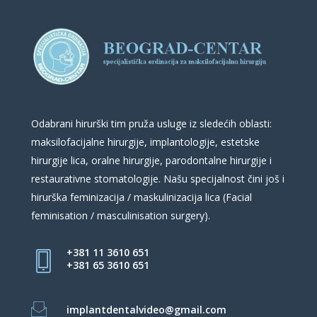
Odabrani hirurški tim pruža usluge iz sledećih oblasti:
maksilofacijalne hirurgije, implantologije, estetske
hirurgije lica, oralne hirurgije, parodontalne hirurgije i
restaurativne stomatologije. Našu specijalnost čini još i
hirurška feminizacija / maskulinizacija lica (Facial
feminisation / masculinisation surgery).
+381 11 3610 651
+381 65 3610 651
implantdentalvideo@gmail.com