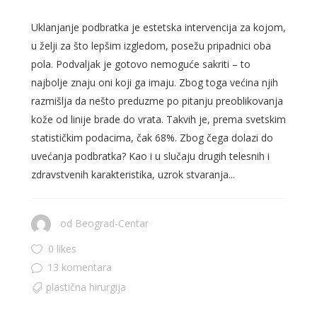
Uklanjanje podbratka je estetska intervencija za kojom,
u želji za što lepšim izgledom, posežu pripadnici oba
pola. Podvaljak je gotovo nemoguće sakriti – to
najbolje znaju oni koji ga imaju. Zbog toga većina njih
razmišlja da nešto preduzme po pitanju preoblikovanja
kože od linije brade do vrata. Takvih je, prema svetskim
statističkim podacima, čak 68%. Zbog čega dolazi do
uvećanja podbratka? Kao i u slučaju drugih telesnih i
zdravstvenih karakteristika, uzrok stvaranja...
od
Beograd-Centar
0 likes
13 komentara
plastična hirurgija