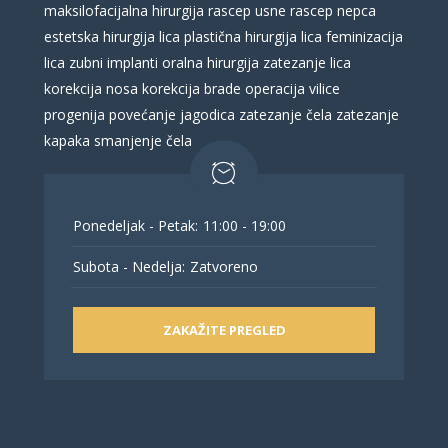
maksilofacijalna hirurgija
rascep usne
rascep nepca
estetska hirurgija lica
plastična hirurgija lica
feminizacija
lica
zubni implanti
oralna hirurgija
zatezanje lica
korekcija nosa
korekcija brade
operacija vilice
progenija
povećanje jagodica
zatezanje čela
zatezanje
kapaka
smanjenje čela
Ponedeljak - Petak:
11:00 - 19:00
Subota - Nedelja:
Zatvoreno
ZAKAŽITE PREGLED