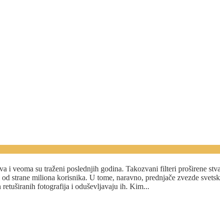
 lice?
štva i veoma su traženi poslednjih godina. Takozvani filteri proširene st
od strane miliona korisnika. U tome, naravno, prednjače zvezde svetsko
etuširanih fotografija i oduševljavaju ih. Kim...