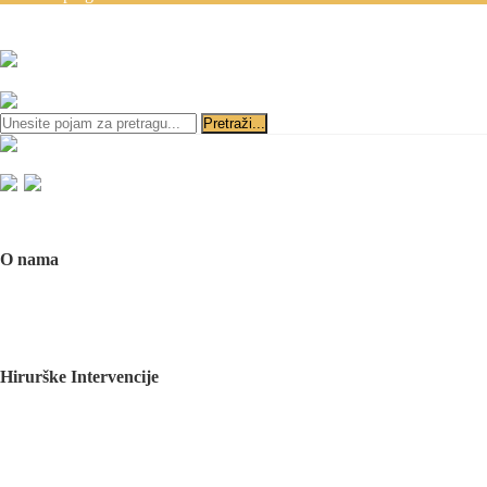
Zakazivanje pregleda se v
ili
Početna
O nama
O nama
Naš tim
Politika Privatnosti
Utisci pacijenata
Mediji o nama
Hirurške Intervencije
Maksilofacijalna hirurgija
Deformacije lica i vilica
Prelomi kostiju lica i vilica
Rascep usne i nepca
Tumori glave i vrata