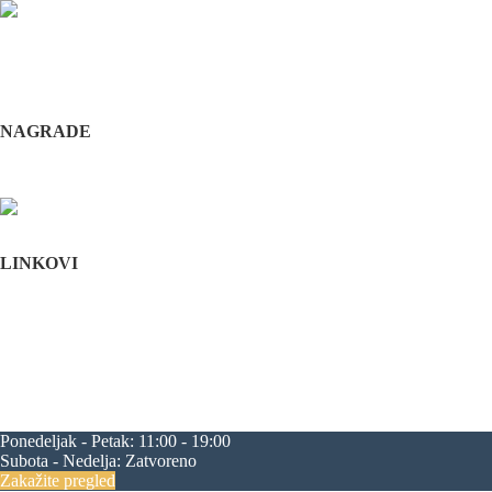
Odabrani hirurški tim pruža usluge iz sledećih oblasti: maksilofacijalne h
i hirurška feminizacija / maskulinizacija lica (Facial feminisation / masc
+381 11 3610 651
+381 65 3610 651
implantdentalvideo@gmail.com
NAGRADE
Complications in implant dentistry
Stomatološka komora Srbije
LINKOVI
Početna
O nama
Edukacija
Blog
Kontakt
Mapa sajta
maksilofacijalna hirurgija
rascep usne
rascep nepca
estetska hirurgija li
progenija
povećanje jagodica
zatezanje čela
zatezanje kapaka
smanjenj
Ponedeljak - Petak:
11:00 - 19:00
Subota - Nedelja:
Zatvoreno
Zakažite pregled