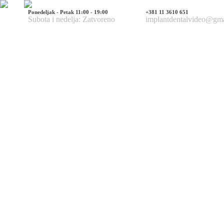
Ponedeljak - Petak 11:00 - 19:00
+381 11 3610 651
Subota i nedelja: Zatvoreno
implantdentalvideo@gm
Naš tim
Politika Privatnosti
Utisci pacijenata
Mediji o nama
Hirurške Intervencije
Maksilofacijalna hirurgija
Deformacije lica i vilica
Prelomi kostiju lica i vilica
Rascep usne i nepca
Tumori glave i vrata
Ciste vilica
Ciste vrata
Oboljenja viličnog zgloba
Estetska (plastična) hirurgija lica
Korekcija nosa
Korekcija brade
Povećanje / smanjenje jagodica
Korekcija ušiju
Korekcija očnih kapaka
Zatezanje čela i podizanje obrva
Zatezanje kože lica