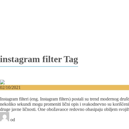
Vađenje impaktiranih zuba
Resekcija korena zuba
Operacija viličnih cista
Replantacija zuba
Transplantacija zuba
Hirurgija maksilarnog sinusa
Česta pitanja
Edukacija
Blog
Kontakt
instagram filter Tag
02/10/2021
Instagram filteri i plastične operacije – Poželeli ste novo
Instagram filteri (eng. Instagram filters) postali su trend modernog dru
nekoliko sekundi mogu promeniti lični opis i svakodnevno su korišćeni 
druge javne ličnosti. One obožavaoce redovno obasipaju obiljem svojih r
od
Beograd-Centar
0 likes