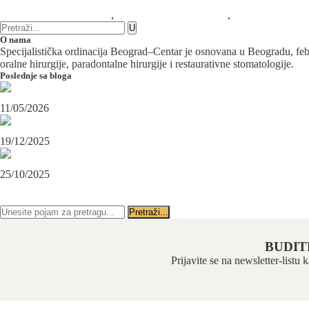
0 komentara
Hirurška feminizacija lica
,
Maksilofacijalna hirurgija
,
Plastična hirurgij
O nama
Specijalistička ordinacija Beograd–Centar je osnovana u Beogradu, februa
oralne hirurgije, paradontalne hirurgije i restaurativne stomatologije.
Poslednje sa bloga
Maksilofacijalni hirurg i ugradnja zubnih implanata
11/05/2026
OPERACIJA PODBRATKA U SPECIJALISTIČKOJ ORDINACIJI BEOGRAD-CENTAR
19/12/2025
Karcinom usne – rana dijagnoza i lečenje u specijalističkoj ordinaciji Beograd-Centar
25/10/2025
PRATITE NAS NA FEJSBUKU
PRATITE NAS NA INSTAGRAMU
BUDIT
Prijavite se na newsletter-listu