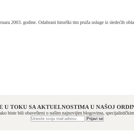
a
ra 2003. godine. Odabrani hirurški tim pruža usluge iz sledećih oblasti:
E U TOKU SA AKTUELNOSTIMA U NAŠOJ ORDIN
 kako biste bili obavešteni o našim najnovijim blogovima, specijalistič