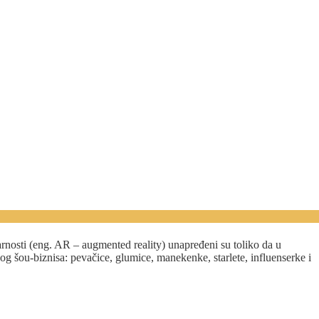
varnosti (eng. AR – augmented reality) unapređeni su toliko da u
g šou-biznisa: pevačice, glumice, manekenke, starlete, influenserke i