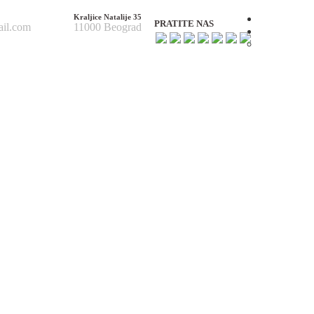
Kraljice Natalije 35
Početna
PRATITE NAS
ail.com
11000 Beograd
O nama
O nama