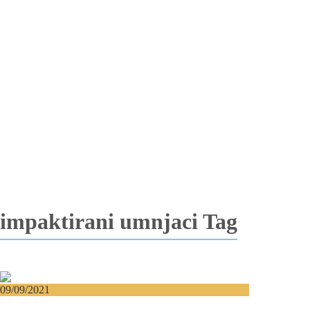
Totalna bezubost
Proteza na implantima
Nadogradnja kosti
Lateralizacija nerva
Sinus lift
Oralna hirurgija
Vađenje impaktiranih zuba
Resekcija korena zuba
Operacija viličnih cista
Replantacija zuba
Transplantacija zuba
Hirurgija maksilarnog sinusa
Česta pitanja
Edukacija
Blog
Kontakt
impaktirani umnjaci Tag
09/09/2021
Sve što treba da znate o impaktiranim