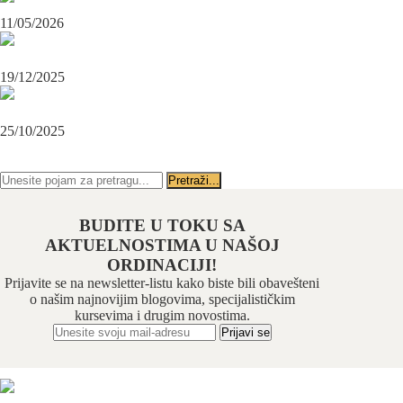
Maksilofacijalni hirurg i ugradnja zubnih implanata
11/05/2026
OPERACIJA PODBRATKA U SPECIJALISTIČKOJ ORDINACIJI
BEOGRAD-CENTAR
19/12/2025
Karcinom usne – rana dijagnoza i lečenje u specijalističkoj ordinaciji
Beograd-Centar
25/10/2025
PRATITE NAS NA FEJSBUKU
PRATITE NAS NA INSTAGRAMU
BUDITE U TOKU SA
AKTUELNOSTIMA U NAŠOJ
ORDINACIJI!
Prijavite se na newsletter-listu kako biste bili obavešteni
o našim najnovijim blogovima, specijalističkim
kursevima i drugim novostima.