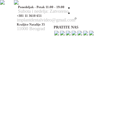
Ponedeljak - Petak 11:00 - 19:00
Početna
Subota i nedelja: Zatvoreno
O nama
+381 11 3610 651
O nama
implantdentalvideo@gmail.com
Kraljice Natalije 35
PRATITE NAS
11000 Beograd
Naš tim
Politika Privatnosti
Utisci pacijenata
Mediji o nama
Hirurške Intervencije
Maksilofacijalna hirurgija
Deformacije lica i vilica
Prelomi kostiju lica i vilica
Rascep usne i nepca
Tumori glave i vrata
Ciste vilica
Ciste vrata
Oboljenja viličnog zgloba
Estetska (plastična) hirurgija lica
Korekcija nosa
Korekcija brade
Povećanje / smanjenje jagodica
Korekcija ušiju