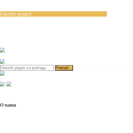
Blog
Kontakt
Zakažite pregled
Zakazivanje pregleda se vrši svakog radnog
dana, 11–19 č., putem telefona:
+381 11 3610
651
i
+381 65 3610 651
ili slanjem pitanja na imejl-adresu:
implantdentalvideo@gmail.com
Početna
O nama
O nama
Naš tim
Politika Privatnosti
Utisci pacijenata
Mediji o nama