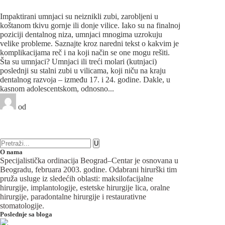
umnjacima
Impaktirani umnjaci su neiznikli zubi, zarobljeni u
koštanom tkivu gornje ili donje vilice. Iako su na finalnoj
poziciji dentalnog niza, umnjaci mnogima uzrokuju
velike probleme. Saznajte kroz naredni tekst o kakvim je
komplikacijama reč i na koji način se one mogu rešiti.
Šta su umnjaci? Umnjaci ili treći molari (kutnjaci)
poslednji su stalni zubi u vilicama, koji niču na kraju
dentalnog razvoja – između 17. i 24. godine. Dakle, u
kasnom adolescentskom, odnosno...
od
Beograd-Centar
5 likes
3 komentara
Oralna hirurgija
O nama
Specijalistička ordinacija Beograd–Centar je osnovana u
Beogradu, februara 2003. godine. Odabrani hirurški tim
pruža usluge iz sledećih oblasti: maksilofacijalne
hirurgije, implantologije, estetske hirurgije lica, oralne
hirurgije, paradontalne hirurgije i restaurativne
stomatologije.
Poslednje sa bloga