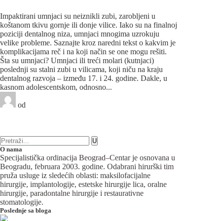
umnjacima
Impaktirani umnjaci su neiznikli zubi, zarobljeni u
koštanom tkivu gornje ili donje vilice. Iako su na finalnoj
poziciji dentalnog niza, umnjaci mnogima uzrokuju
velike probleme. Saznajte kroz naredni tekst o kakvim je
komplikacijama reč i na koji način se one mogu rešiti.
Šta su umnjaci? Umnjaci ili treći molari (kutnjaci)
poslednji su stalni zubi u vilicama, koji niču na kraju
dentalnog razvoja – između 17. i 24. godine. Dakle, u
kasnom adolescentskom, odnosno...
od
Beograd-Centar
5 likes
3 komentara
Oralna hirurgija
O nama
Specijalistička ordinacija Beograd–Centar je osnovana u
Beogradu, februara 2003. godine. Odabrani hirurški tim
pruža usluge iz sledećih oblasti: maksilofacijalne
hirurgije, implantologije, estetske hirurgije lica, oralne
hirurgije, paradontalne hirurgije i restaurativne
stomatologije.
Poslednje sa bloga