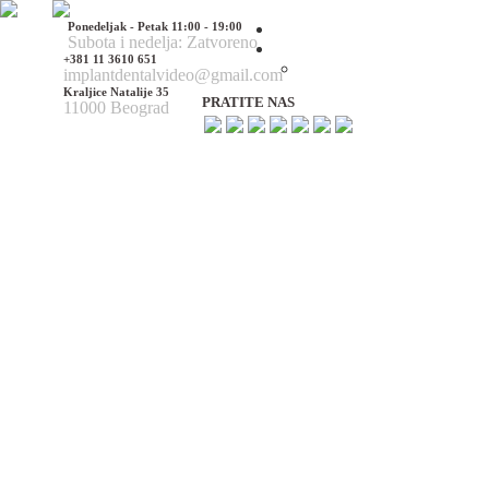
Ponedeljak - Petak 11:00 - 19:00
Početna
Subota i nedelja: Zatvoreno
O nama
+381 11 3610 651
O nama
implantdentalvideo@gmail.com
Kraljice Natalije 35
PRATITE NAS
11000 Beograd
Naš tim
Politika Privatnosti
Utisci pacijenata
Mediji o nama
Hirurške Intervencije
Maksilofacijalna hirurgija
Deformacije lica i vilica
Prelomi kostiju lica i vilica
Rascep usne i nepca
Tumori glave i vrata
Ciste vilica
Ciste vrata
Oboljenja viličnog zgloba
Estetska (plastična) hirurgija lica
Korekcija nosa
Korekcija brade
Povećanje / smanjenje jagodica
Korekcija ušiju