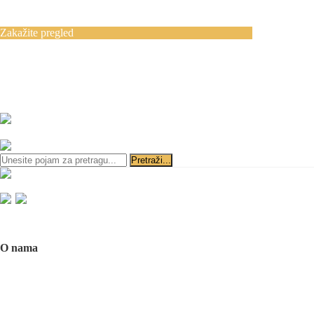
Blog
Kontakt
Zakažite pregled
Zakazivanje pregleda se vrši svakog radnog
dana, 11–19 č., putem telefona:
+381 11 3610
651
i
+381 65 3610 651
ili slanjem pitanja na imejl-adresu:
implantdentalvideo@gmail.com
Početna
O nama
O nama
Naš tim
Politika Privatnosti
Utisci pacijenata
Mediji o nama