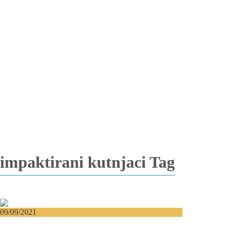
Totalna bezubost
Proteza na implantima
Nadogradnja kosti
Lateralizacija nerva
Sinus lift
Oralna hirurgija
Vađenje impaktiranih zuba
Resekcija korena zuba
Operacija viličnih cista
Replantacija zuba
Transplantacija zuba
Hirurgija maksilarnog sinusa
Česta pitanja
Edukacija
Blog
Kontakt
impaktirani kutnjaci Tag
09/09/2021
Sve što treba da znate o impaktiranim