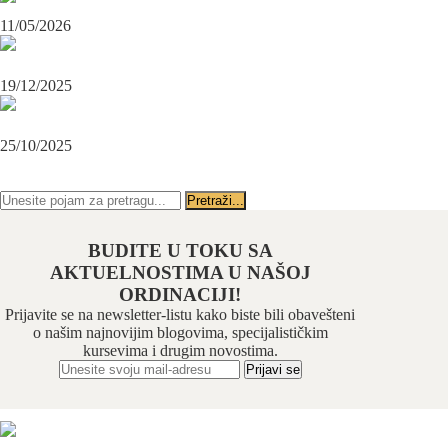
Maksilofacijalni hirurg i ugradnja zubnih implanata
11/05/2026
OPERACIJA PODBRATKA U SPECIJALISTIČKOJ ORDINACIJI
BEOGRAD-CENTAR
19/12/2025
Karcinom usne – rana dijagnoza i lečenje u specijalističkoj ordinaciji
Beograd-Centar
25/10/2025
PRATITE NAS NA FEJSBUKU
PRATITE NAS NA INSTAGRAMU
BUDITE U TOKU SA
AKTUELNOSTIMA U NAŠOJ
ORDINACIJI!
Prijavite se na newsletter-listu kako biste bili obavešteni
o našim najnovijim blogovima, specijalističkim
kursevima i drugim novostima.