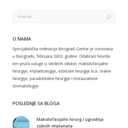
O NAMA
Specijalistička ordinacija Beograd–Centar je osnovana
u Beogradu, februara 2003. godine. Odabrani hirurški
tim pruža usluge iz sledećih oblasti: maksilofacijalne
hirurgije, implantologije, estetske hirurgije lica, oralne
hirurgije, paradontalne hirurgije i restaurativne
stomatologije.
POSLEDNJE SA BLOGA
Maksilofacijalni hirurg i ugradnja
zubnih implanata