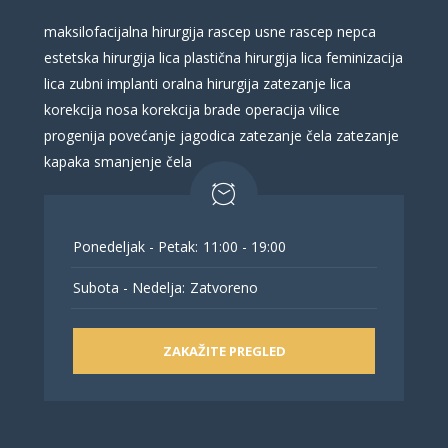
maksilofacijalna hirurgija
rascep usne
rascep nepca
estetska hirurgija lica
plastična hirurgija lica
feminizacija
lica
zubni implanti
oralna hirurgija
zatezanje lica
korekcija nosa
korekcija brade
operacija vilice
progenija
povećanje jagodica
zatezanje čela
zatezanje
kapaka
smanjenje čela
Ponedeljak - Petak:
11:00 - 19:00
Subota - Nedelja:
Zatvoreno
ZAKAŽITE PREGLED