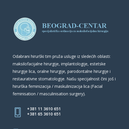
Odabrani hirurški tim pruža usluge iz sledećih oblasti:
maksilofacijalne hirurgije, implantologije, estetske
hirurgije lica, oralne hirurgije, parodontalne hirurgije i
restaurativne stomatologije. Našu specijalnost čini još i
hirurška feminizacija / maskulinizacija lica (Facial
feminisation / masculinisation surgery).
+381 11 3610 651
+381 65 3610 651