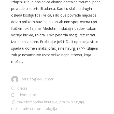
Izbijeni zub je posledica akutne dentalne traume: pada,
povrede u sportu ili udarca. Kao i u slučaju drugih
ozleda kostiju lica i vilica, i do ove povrede najčešće
dolazi prilikom bavljenja kontaktnim sportovima i pri
fizičkim okršajima. Međutim, i slučajni padovi tokom
vožnje bicikla, rolera ili skejt-borda mogu rezultirati
izbijenim zubom. Pročitajte još i: Da li operacija vilice
spada u domen maksilofacijalne hirurgije? >> Izbijeni
zub je nesumnjivo izvor velike neprijatnosti, koja
može...
od
Beograd-Centar
0 likes
1 komentar
maksilofacijalna hirurgija
,
oralna hirurgija
,
restaurativna stomatologija