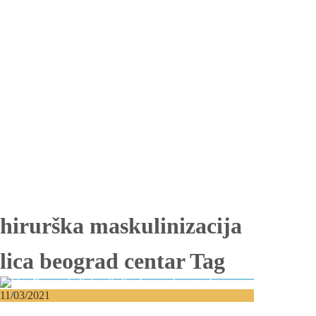
Totalna bezubost
Proteza na implantima
Nadogradnja kosti
Lateralizacija nerva
Sinus lift
Oralna hirurgija
Vađenje impaktiranih zuba
Resekcija korena zuba
Operacija viličnih cista
Replantacija zuba
Transplantacija zuba
Hirurgija maksilarnog sinusa
Česta pitanja
Edukacija
Blog
Kontakt
hirurška maskulinizacija
lica beograd centar Tag
11/03/2021
Hirurška maskulinizacija lica – Jedan od