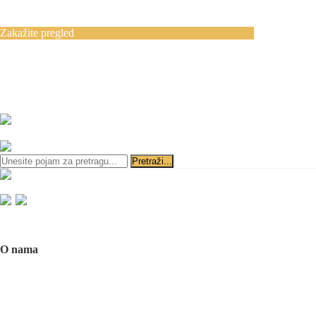
Blog
Kontakt
Zakažite pregled
Zakazivanje pregleda se vrši svakog radnog
dana, 11–19 č., putem telefona:
+381 11 3610
651
i
+381 65 3610 651
ili slanjem pitanja na imejl-adresu:
implantdentalvideo@gmail.com
Početna
O nama
O nama
Naš tim
Politika Privatnosti
Utisci pacijenata
Mediji o nama