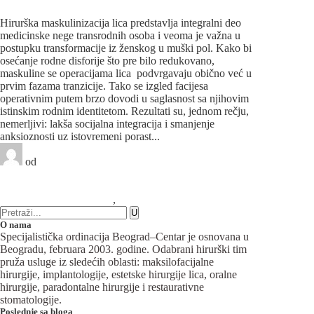
ključnih koraka u vašoj polnoj tranziciji
Hirurška maskulinizacija lica predstavlja integralni deo
medicinske nege transrodnih osoba i veoma je važna u
postupku transformacije iz ženskog u muški pol. Kako bi
osećanje rodne disforije što pre bilo redukovano,
maskuline se operacijama lica podvrgavaju obično već u
prvim fazama tranzicije. Tako se izgled facijesa
operativnim putem brzo dovodi u saglasnost sa njihovim
istinskim rodnim identitetom. Rezultati su, jednom rečju,
nemerljivi: lakša socijalna integracija i smanjenje
anksioznosti uz istovremeni porast...
od
Beograd-Centar
1 like
5 komentara
Maksilofacijalna hirurgija
,
Plastična hirurgija
O nama
Specijalistička ordinacija Beograd–Centar je osnovana u
Beogradu, februara 2003. godine. Odabrani hirurški tim
pruža usluge iz sledećih oblasti: maksilofacijalne
hirurgije, implantologije, estetske hirurgije lica, oralne
hirurgije, paradontalne hirurgije i restaurativne
stomatologije.
Poslednje sa bloga