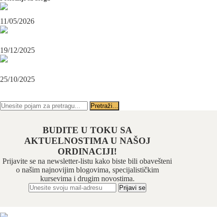
Maksilofacijalni hirurg i ugradnja zubnih implanata
11/05/2026
OPERACIJA PODBRATKA U SPECIJALISTIČKOJ ORDINACIJI
BEOGRAD-CENTAR
19/12/2025
Karcinom usne – rana dijagnoza i lečenje u specijalističkoj ordinaciji
Beograd-Centar
25/10/2025
PRATITE NAS NA FEJSBUKU
PRATITE NAS NA INSTAGRAMU
BUDITE U TOKU SA
AKTUELNOSTIMA U NAŠOJ
ORDINACIJI!
Prijavite se na newsletter-listu kako biste bili obavešteni
o našim najnovijim blogovima, specijalističkim
kursevima i drugim novostima.