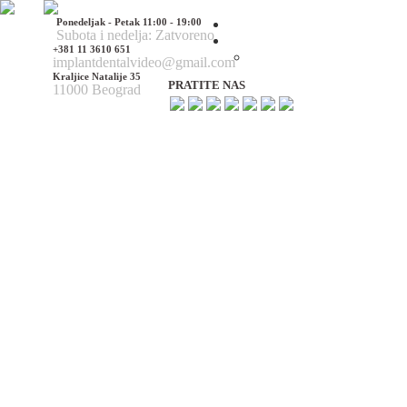
Ponedeljak - Petak 11:00 - 19:00
Početna
Subota i nedelja: Zatvoreno
O nama
+381 11 3610 651
O nama
implantdentalvideo@gmail.com
Kraljice Natalije 35
PRATITE NAS
11000 Beograd
Naš tim
Politika Privatnosti
Utisci pacijenata
Mediji o nama
Hirurške Intervencije
Maksilofacijalna hirurgija
Deformacije lica i vilica
Prelomi kostiju lica i vilica
Rascep usne i nepca
Tumori glave i vrata
Ciste vilica
Ciste vrata
Oboljenja viličnog zgloba
Estetska (plastična) hirurgija lica
Korekcija nosa
Korekcija brade
Povećanje / smanjenje jagodica
Korekcija ušiju