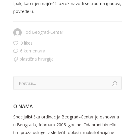
Ipak, kao njen najčešći uzrok navodi se trauma (padovi,
povrede u...
od
Beograd-Centar
0 likes
6 komentara
plastična hirurgija
O NAMA
Specijalistička ordinacija Beograd–Centar je osnovana
u Beogradu, februara 2003. godine. Odabrani hirurški
tim pruža usluge iz sledećih oblasti: maksilofacijalne