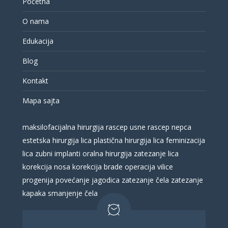
Početna
O nama
Edukacija
Blog
Kontakt
Mapa sajta
maksilofacijalna hirurgija
rascep usne
rascep nepca
estetska hirurgija lica
plastična hirurgija lica
feminizacija
lica
zubni implanti
oralna hirurgija
zatezanje lica
korekcija nosa
korekcija brade
operacija vilice
progenija
povećanje jagodica
zatezanje čela
zatezanje
kapaka
smanjenje čela