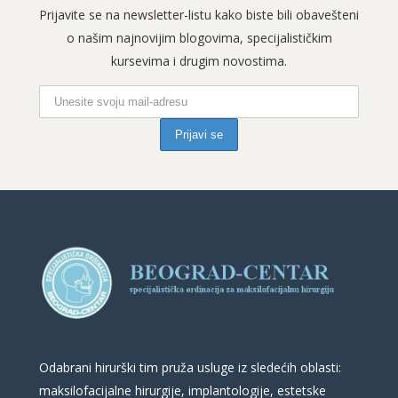
Prijavite se na newsletter-listu kako biste bili obavešteni
o našim najnovijim blogovima, specijalističkim
kursevima i drugim novostima.
Odabrani hirurški tim pruža usluge iz sledećih oblasti:
maksilofacijalne hirurgije, implantologije, estetske