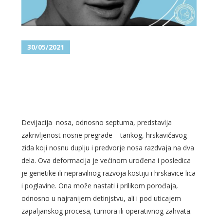
30/05/2021
DIJAGNOSTIKOVANA VAM JE
DEVIJACIJA NOSA? REŠENJE JE
U SEPTORINOPLASTICI!
Devijacija nosa, odnosno septuma, predstavlja
zakrivljenost nosne pregrade – tankog, hrskavičavog
zida koji nosnu duplju i predvorje nosa razdvaja na dva
dela. Ova deformacija je većinom urođena i posledica
je genetike ili nepravilnog razvoja kostiju i hrskavice lica
i poglavine. Ona može nastati i prilikom porođaja,
odnosno u najranijem detinjstvu, ali i pod uticajem
zapaljanskog procesa, tumora ili operativnog zahvata.