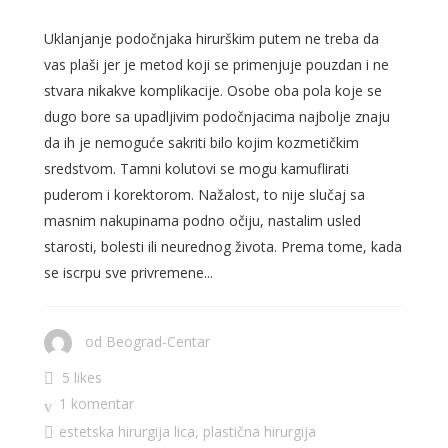
Uklanjanje podočnjaka hirurškim putem ne treba da
vas plaši jer je metod koji se primenjuje pouzdan i ne
stvara nikakve komplikacije. Osobe oba pola koje se
dugo bore sa upadljivim podočnjacima najbolje znaju
da ih je nemoguće sakriti bilo kojim kozmetičkim
sredstvom. Tamni kolutovi se mogu kamuflirati
puderom i korektorom. Nažalost, to nije slučaj sa
masnim nakupinama podno očiju, nastalim usled
starosti, bolesti ili neurednog života. Prema tome, kada
se iscrpu sve privremene...
od
Beograd-Centar
5 likes
1 komentar
estetska hirurgija lica
,
plastična hirurgija