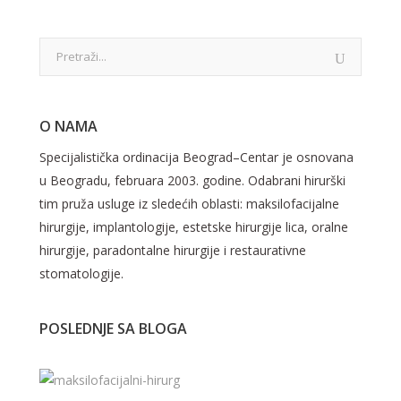
O NAMA
Specijalistička ordinacija Beograd–Centar je osnovana
u Beogradu, februara 2003. godine. Odabrani hirurški
tim pruža usluge iz sledećih oblasti: maksilofacijalne
hirurgije, implantologije, estetske hirurgije lica, oralne
hirurgije, paradontalne hirurgije i restaurativne
stomatologije.
POSLEDNJE SA BLOGA