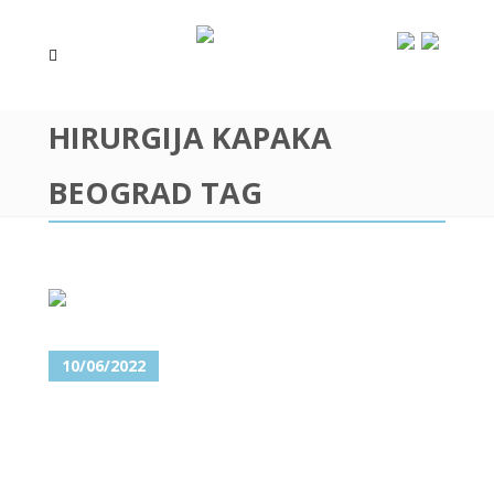
HIRURGIJA KAPAKA
BEOGRAD TAG
10/06/2022
UKLANJANJE PODOČNJAKA –
PODMLAĐENA OČNA REGIJA
SIGURNO I TRAJNO!