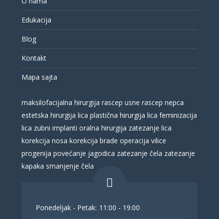
O nama
Edukacija
Blog
Kontakt
Mapa sajta
maksilofacijalna hirurgija
rascep usne
rascep nepca
estetska hirurgija lica
plastična hirurgija lica
feminizacija
lica
zubni implanti
oralna hirurgija
zatezanje lica
korekcija nosa
korekcija brade
operacija vilice
progenija
povećanje jagodica
zatezanje čela
zatezanje
kapaka
smanjenje čela
Ponedeljak - Petak:
11:00 - 19:00