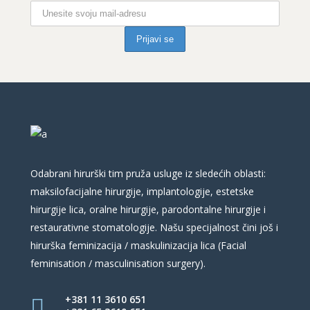
Odabrani hirurški tim pruža usluge iz sledećih oblasti:
maksilofacijalne hirurgije, implantologije, estetske
hirurgije lica, oralne hirurgije, parodontalne hirurgije i
restaurativne stomatologije. Našu specijalnost čini još i
hirurška feminizacija / maskulinizacija lica (Facial
feminisation / masculinisation surgery).
+381 11 3610 651