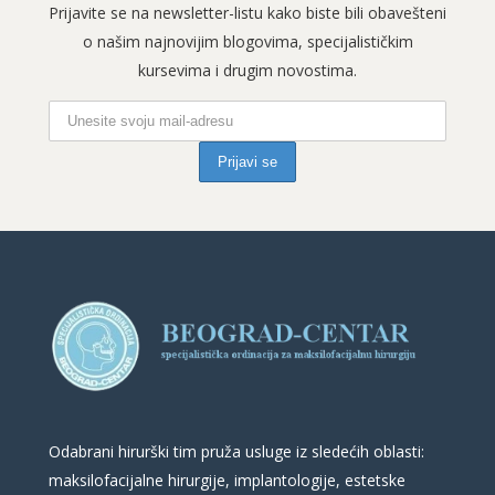
Prijavite se na newsletter-listu kako biste bili obavešteni
o našim najnovijim blogovima, specijalističkim
kursevima i drugim novostima.
Odabrani hirurški tim pruža usluge iz sledećih oblasti:
maksilofacijalne hirurgije, implantologije, estetske