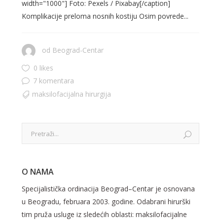
width="1000"] Foto: Pexels / Pixabay[/caption]
Komplikacije preloma nosnih kostiju Osim povrede...
od
Beograd-Centar
0 likes
7 komentara
maksilofacijalna hirurgija
O NAMA
Specijalistička ordinacija Beograd–Centar je osnovana
u Beogradu, februara 2003. godine. Odabrani hirurški
tim pruža usluge iz sledećih oblasti: maksilofacijalne