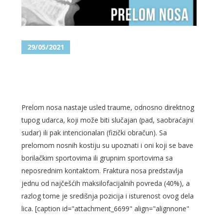
29/05/2021
HIRURŠKO ZBRINJAVANJE
PRELOMA NOSA
Prelom nosa nastaje usled traume, odnosno direktnog
tupog udarca, koji može biti slučajan (pad, saobraćajni
sudar) ili pak intencionalan (fizički obračun). Sa
prelomom nosnih kostiju su upoznati i oni koji se bave
borilačkim sportovima ili grupnim sportovima sa
neposrednim kontaktom. Fraktura nosa predstavlja
jednu od najčešćih maksilofacijalnih povreda (40%), a
razlog tome je središnja pozicija i isturenost ovog dela
lica. [caption id="attachment_6699" align="alignnone"