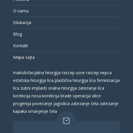
O nama
Edukacija
Blog
Kontakt
Mapa sajta
maksilofacijalna hirurgija
rascep usne
rascep nepca
estetska hirurgija lica
plastična hirurgija lica
feminizacija
lica
zubni implanti
oralna hirurgija
zatezanje lica
korekcija nosa
korekcija brade
operacija vilice
progenija
povećanje jagodica
zatezanje čela
zatezanje
kapaka
smanjenje čela