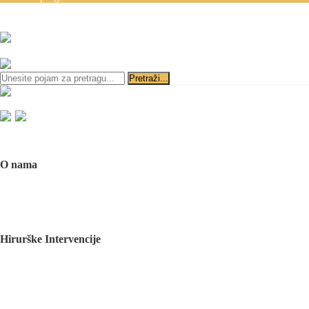
Zakazivanje pregleda se v
ili
Početna
O nama
O nama
Naš tim
Politika Privatnosti
Utisci pacijenata
Mediji o nama
Hirurške Intervencije
Maksilofacijalna hirurgija
Deformacije lica i vilica
Prelomi kostiju lica i vilica
Rascep usne i nepca
Tumori glave i vrata