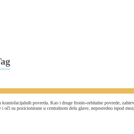
Tag
aniofacijalnih povreda. Kao i druge fronto-orbitalne povrede, zahteva hi
 oči su pozicionirane u centralnom delu glave, neposredno ispod mozga. 