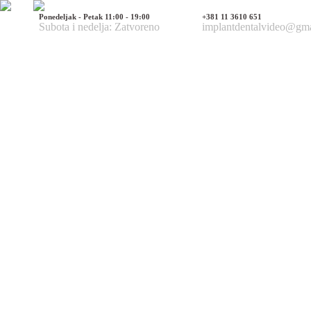
Ponedeljak - Petak 11:00 - 19:00
+381 11 3610 651
Subota i nedelja: Zatvoreno
implantdentalvideo@gm
Naš tim
Politika Privatnosti
Utisci pacijenata
Mediji o nama
Hirurške Intervencije
Maksilofacijalna hirurgija
Deformacije lica i vilica
Prelomi kostiju lica i vilica
Rascep usne i nepca
Tumori glave i vrata
Ciste vilica
Ciste vrata
Oboljenja viličnog zgloba
Estetska (plastična) hirurgija lica
Korekcija nosa
Korekcija brade
Povećanje / smanjenje jagodica
Korekcija ušiju
Korekcija očnih kapaka
Zatezanje čela i podizanje obrva
Zatezanje kože lica