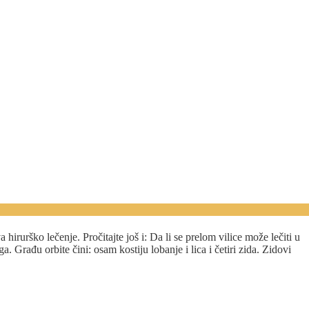
rurško lečenje. Pročitajte još i: Da li se prelom vilice može lečiti u
Građu orbite čini: osam kostiju lobanje i lica i četiri zida. Zidovi