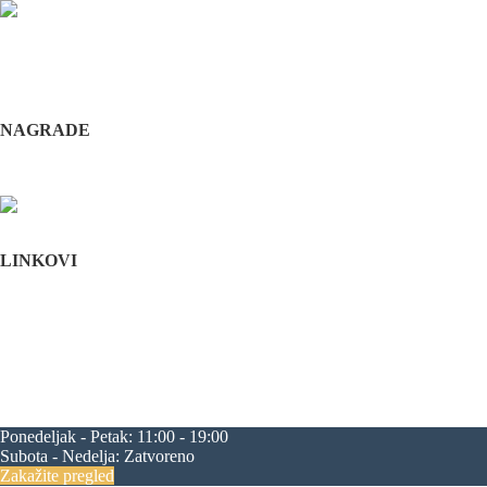
Odabrani hirurški tim pruža usluge iz sledećih oblasti: maksilofacijalne h
i hirurška feminizacija / maskulinizacija lica (Facial feminisation / masc
+381 11 3610 651
+381 65 3610 651
implantdentalvideo@gmail.com
NAGRADE
Complications in implant dentistry
Stomatološka komora Srbije
LINKOVI
Početna
O nama
Edukacija
Blog
Kontakt
Mapa sajta
maksilofacijalna hirurgija
rascep usne
rascep nepca
estetska hirurgija li
progenija
povećanje jagodica
zatezanje čela
zatezanje kapaka
smanjenj
Ponedeljak - Petak:
11:00 - 19:00
Subota - Nedelja:
Zatvoreno
Zakažite pregled