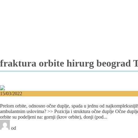
Vađenje impaktiranih zuba
Resekcija korena zuba
Operacija viličnih cista
Replantacija zuba
Transplantacija zuba
Hirurgija maksilarnog sinusa
Česta pitanja
Edukacija
Blog
Kontakt
fraktura orbite hirurg beograd 
15/03/2022
Prelom orbite (očne duplje)
Prelom orbite, odnosno očne duplje, spada u jednu od najkompleksnijih kr
ambulantnim uslovima? >> Pozicija i struktura očne duplje Očne duplje i
orbite su podeljeni na: gornji (krov orbite), donji (pod...
od
Beograd-Centar
2 likes