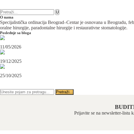
1 komentar
Maksilofacijalna hirurgija
O nama
Specijalistička ordinacija Beograd–Centar je osnovana u Beogradu, februa
oralne hirurgije, paradontalne hirurgije i restaurativne stomatologije.
Poslednje sa bloga
Maksilofacijalni hirurg i ugradnja zubnih implanata
11/05/2026
OPERACIJA PODBRATKA U SPECIJALISTIČKOJ ORDINACIJI BEOGRAD-CENTAR
19/12/2025
Karcinom usne – rana dijagnoza i lečenje u specijalističkoj ordinaciji Beograd-Centar
25/10/2025
PRATITE NAS NA FEJSBUKU
PRATITE NAS NA INSTAGRAMU
BUDIT
Prijavite se na newsletter-listu