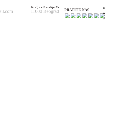
Kraljice Natalije 35
Početna
PRATITE NAS
ail.com
11000 Beograd
O nama
O nama