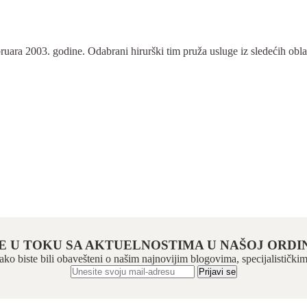
ra 2003. godine. Odabrani hirurški tim pruža usluge iz sledećih oblasti:
E U TOKU SA AKTUELNOSTIMA U NAŠOJ ORDIN
 kako biste bili obavešteni o našim najnovijim blogovima, specijalistič