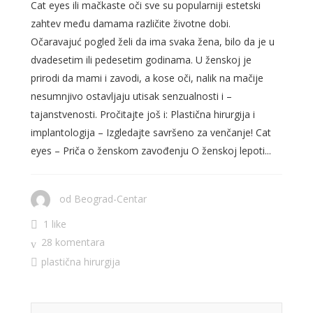
Cat eyes ili mačkaste oči sve su popularniji estetski
zahtev među damama različite životne dobi.
Očaravajuć pogled želi da ima svaka žena, bilo da je u
dvadesetim ili pedesetim godinama. U ženskoj je
prirodi da mami i zavodi, a kose oči, nalik na mačije
nesumnjivo ostavljaju utisak senzualnosti i –
tajanstvenosti. Pročitajte još i: Plastična hirurgija i
implantologija – Izgledajte savršeno za venčanje! Cat
eyes – Priča o ženskom zavođenju O ženskoj lepoti...
od
Beograd-Centar
1 like
28 komentara
plastična hirurgija