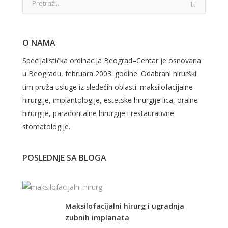
O NAMA
Specijalistička ordinacija Beograd–Centar je osnovana
u Beogradu, februara 2003. godine. Odabrani hirurški
tim pruža usluge iz sledećih oblasti: maksilofacijalne
hirurgije, implantologije, estetske hirurgije lica, oralne
hirurgije, paradontalne hirurgije i restaurativne
stomatologije.
POSLEDNJE SA BLOGA
Maksilofacijalni hirurg i ugradnja
zubnih implanata