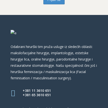
Odabrani hirurški tim pruža usluge iz sledećih oblasti:
maksilofacijalne hirurgije, implantologije, estetske
hirurgije lica, oralne hirurgije, parodontalne hirurgije i
restaurativne stomatologije. Našu specijalnost čini još i
hirurška feminizacija / maskulinizacija lica (Facial
feminisation / masculinisation surgery).
+381 11 3610 651
+381 65 3610 651