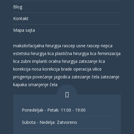
Blog
Kontakt
Mapa sajta
maksilofacijalna hirurgija
rascep usne
rascep nepca
estetska hirurgija lica
plastična hirurgija lica
feminizacija
lica
zubni implanti
oralna hirurgija
zatezanje lica
korekcija nosa
korekcija brade
operacija vilice
progenija
povećanje jagodica
zatezanje čela
zatezanje
kapaka
smanjenje čela
Ponedeljak - Petak:
11:00 - 19:00
Subota - Nedelja:
Zatvoreno