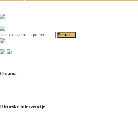
Zakazivanje pregleda se v
ili
Početna
O nama
O nama
Naš tim
Politika Privatnosti
Utisci pacijenata
Mediji o nama
Hirurške Intervencije
Maksilofacijalna hirurgija
Deformacije lica i vilica
Prelomi kostiju lica i vilica
Rascep usne i nepca
Tumori glave i vrata