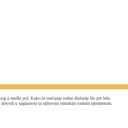
kog u muški pol. Kako bi osećanje rodne disforije što pre bilo
dovodi u saglasnost sa njihovim istinskim rodnim identitetom.