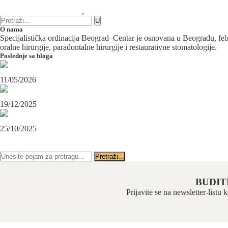
5 komentara
Maksilofacijalna hirurgija
,
Plastična hirurgija
O nama
Specijalistička ordinacija Beograd–Centar je osnovana u Beogradu, februa
oralne hirurgije, paradontalne hirurgije i restaurativne stomatologije.
Poslednje sa bloga
Maksilofacijalni hirurg i ugradnja zubnih implanata
11/05/2026
OPERACIJA PODBRATKA U SPECIJALISTIČKOJ ORDINACIJI BEOGRAD-CENTAR
19/12/2025
Karcinom usne – rana dijagnoza i lečenje u specijalističkoj ordinaciji Beograd-Centar
25/10/2025
PRATITE NAS NA FEJSBUKU
PRATITE NAS NA INSTAGRAMU
BUDIT
Prijavite se na newsletter-listu