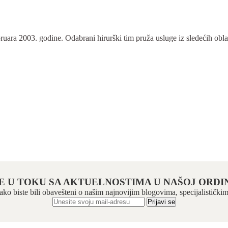
ra 2003. godine. Odabrani hirurški tim pruža usluge iz sledećih oblasti:
E U TOKU SA AKTUELNOSTIMA U NAŠOJ ORDIN
 kako biste bili obavešteni o našim najnovijim blogovima, specijalistič