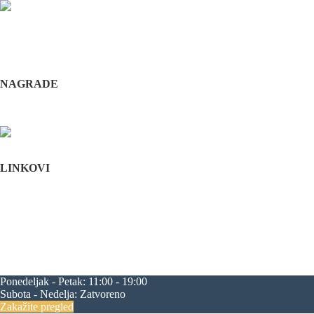
Odabrani hirurški tim pruža usluge iz sledećih oblasti: maksilofacijalne h
i hirurška feminizacija / maskulinizacija lica (Facial feminisation / masc
+381 11 3610 651
+381 65 3610 651
implantdentalvideo@gmail.com
NAGRADE
Complications in implant dentistry
Stomatološka komora Srbije
LINKOVI
Početna
O nama
Edukacija
Blog
Kontakt
Mapa sajta
maksilofacijalna hirurgija
rascep usne
rascep nepca
estetska hirurgija li
progenija
povećanje jagodica
zatezanje čela
zatezanje kapaka
smanjenj
Ponedeljak - Petak:
11:00 - 19:00
Subota - Nedelja:
Zatvoreno
Zakažite pregled