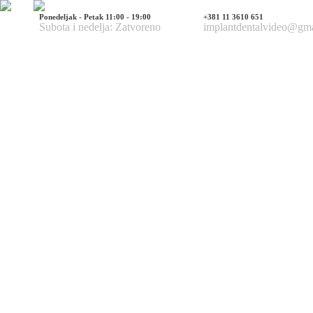
Ponedeljak - Petak 11:00 - 19:00
+381 11 3610 651
Subota i nedelja: Zatvoreno
implantdentalvideo@gm
Naš tim
Politika Privatnosti
Utisci pacijenata
Mediji o nama
Hirurške Intervencije
Maksilofacijalna hirurgija
Deformacije lica i vilica
Prelomi kostiju lica i vilica
Rascep usne i nepca
Tumori glave i vrata
Ciste vilica
Ciste vrata
Oboljenja viličnog zgloba
Estetska (plastična) hirurgija lica
Korekcija nosa
Korekcija brade
Povećanje / smanjenje jagodica
Korekcija ušiju
Korekcija očnih kapaka
Zatezanje čela i podizanje obrva
Zatezanje kože lica