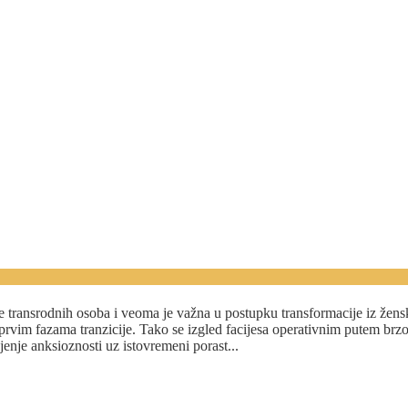
ka u vašoj polnoj tranziciji
ge transrodnih osoba i veoma je važna u postupku transformacije iz žens
vim fazama tranzicije. Tako se izgled facijesa operativnim putem brzo 
njenje anksioznosti uz istovremeni porast...