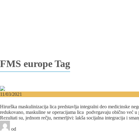
Vađenje impaktiranih zuba
Resekcija korena zuba
Operacija viličnih cista
Replantacija zuba
Transplantacija zuba
Hirurgija maksilarnog sinusa
Česta pitanja
Edukacija
Blog
Kontakt
FMS europe Tag
11/03/2021
Hirurška maskulinizacija lica – Jedan od ključnih kora
Hirurška maskulinizacija lica predstavlja integralni deo medicinske ne
redukovano, maskuline se operacijama lica podvrgavaju obično već u pr
Rezultati su, jednom rečju, nemerljivi: lakša socijalna integracija i sma
od
Beograd-Centar
1 like